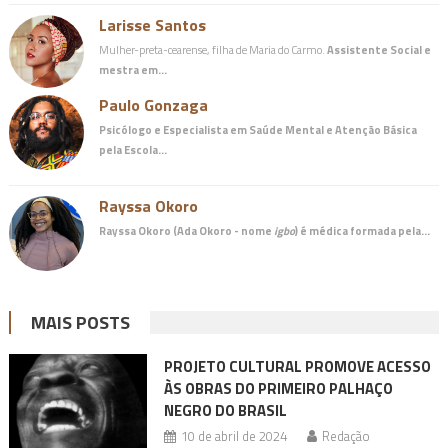
Larisse Santos
Mulher-preta-cearense, filha de Maria do Carmo.
Assistente Social e
mestra em…
Paulo Gonzaga
Psicólogo e Especialista em Saúde Mental e Atenção Básica
pela Escola…
Rayssa Okoro
Rayssa Okoro (Ada Okoro - nome
igbo
) é
médica
formada pela…
MAIS POSTS
PROJETO CULTURAL PROMOVE ACESSO
ÀS OBRAS DO PRIMEIRO PALHAÇO
NEGRO DO BRASIL
10 de abril de 2024
Redação