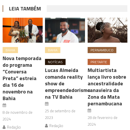
LEIA TAMBÉM
BAHIA
BAHIA
PERNAMBUCO
Nova temporada
NOTÍCIAS
PRETARTE
do programa
Lucas Almeida
Multiartista
“Conversa
comanda reality
lança livro sobre
Preta” estreia
show de
ancestralidade
dia 16 de
empreendedorismo
canavieira da
novembro na
na TV Bahia
Zona da Mata
Bahia
pernambucana
25 de setembro de
8 de novembro de
2023
28 de fevereiro de
2024
2024
Redação
Redação