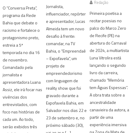
Redação
Jornalista,
O “Conversa Preta”,
Primeira poetisa a
influenciador, repórter
programa da Rede
recitar poesias no
e apresentador, Lucas
Bahia que debate o
palco do Marco Zero
Almeida tem um novo
racismo e fortalece o
de Recife (PE) na
desafio à frente:
protagonismo preto,
abertura do Carnaval
comandar, na TV
estreia a 5ª
de 2024, a multiartista
Bahia, o “Empreendaê
temporada no dia 16
Luna Vitrolira está
– Expofavela”, um
de novembro.
lançando o segundo
projeto de
Comandado pela
livro da carreira,
empreendedorismo
jornalista e
chamado “Memória
com linguagem de
apresentadora Luana
tem Águas Espessas”.
reality show que foi
Assiz, ele irá focar nas
A obra trata sobre a
gravado durante a
vivências dos
ancestralidade
Expofavela Bahia, em
entrevistados, com
canavieira da autora, a
Salvador nos dias 22 e
foco nas histórias de
partir de uma
23 de setembro e, no
cada um. Ao todo,
experiência imersiva
próximo sábado (30),
serão exibidos três
na Zona da Mata de
vai ao ar o […]