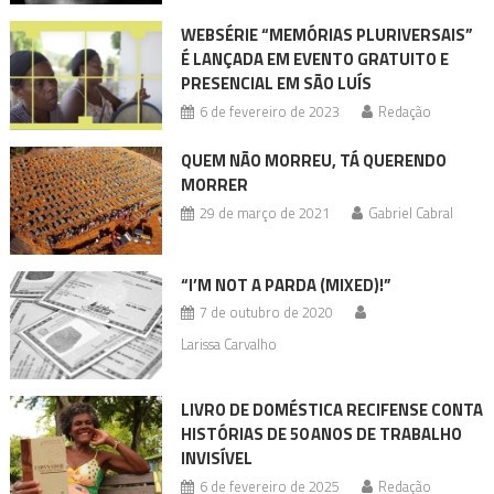
WEBSÉRIE “MEMÓRIAS PLURIVERSAIS”
É LANÇADA EM EVENTO GRATUITO E
PRESENCIAL EM SÃO LUÍS
6 de fevereiro de 2023
Redação
QUEM NÃO MORREU, TÁ QUERENDO
MORRER
29 de março de 2021
Gabriel Cabral
“I’M NOT A PARDA (MIXED)!”
7 de outubro de 2020
Larissa Carvalho
LIVRO DE DOMÉSTICA RECIFENSE CONTA
HISTÓRIAS DE 50 ANOS DE TRABALHO
INVISÍVEL
6 de fevereiro de 2025
Redação