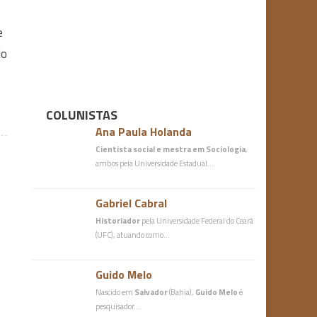
e
lo
COLUNISTAS
Ana Paula Holanda
Cientista social e mestra em Sociologia
,
ambos pela Universidade Estadual…
Gabriel Cabral
Historiador
pela Universidade Federal do Ceará
(UFC), atuando como…
Guido Melo
Nascido em
Salvador
(Bahia),
Guido Melo
é
pesquisador…