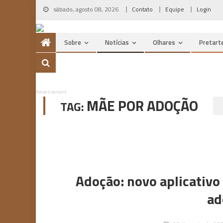
Skip
sábado, agosto 08, 2026
Contato
Equipe
Login
to
content
Sobre
Notícias
Olhares
Pretart
Advertisement
MÃE POR ADOÇÃO
TAG:
Adoção: novo aplicativo 
ad