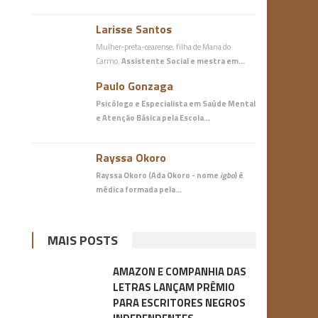
Larisse Santos
Mulher-preta-cearense, filha de Maria do
Carmo.
Assistente Social e mestra em…
Paulo Gonzaga
Psicólogo e Especialista em Saúde Mental
e Atenção Básica
pela Escola…
Rayssa Okoro
Rayssa Okoro (Ada Okoro - nome
igbo
) é
médica
formada pela…
MAIS POSTS
AMAZON E COMPANHIA DAS
LETRAS LANÇAM PRÊMIO
PARA ESCRITORES NEGROS