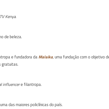
 TV Kenya
.
o de beleza.
ntropa e fundadora da
Malaika
, uma fundação com o objetivo d
 gratuitas.
al influencer
e filantropa.
a das maiores policlínicas do país.