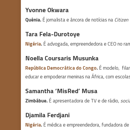
Yvonne Okwara
Quênia.
É jornalista e âncora de notícias na
Citizen
Tara Fela-Durotoye
Nigéria
.
É advogada, empreendedora e CEO no ram
Noella Coursaris Musunka
República Democrática do Congo
.
É modelo, fila
educar e empoderar meninas na África, com escolas
Samantha ‘MisRed’ Musa
Zimbábue.
É apresentadora de TV e de rádio,
soci
Djamila Ferdjani
Nigéria
.
É médica e empreendedora, fundadora de um