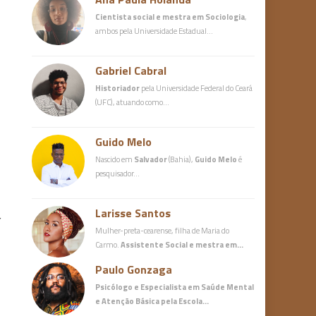
Cientista social e mestra em Sociologia
,
ambos pela Universidade Estadual…
Gabriel Cabral
Historiador
pela Universidade Federal do Ceará
(UFC), atuando como…
Guido Melo
Nascido em
Salvador
(Bahia),
Guido Melo
é
pesquisador…
Larisse Santos
r
Mulher-preta-cearense, filha de Maria do
Carmo.
Assistente Social e mestra em…
Paulo Gonzaga
Psicólogo e Especialista em Saúde Mental
e Atenção Básica
pela Escola…