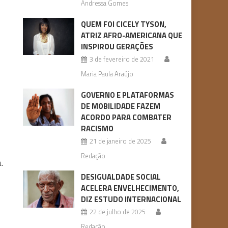
Andressa Gomes
QUEM FOI CICELY TYSON,
ATRIZ AFRO-AMERICANA QUE
INSPIROU GERAÇÕES
3 de fevereiro de 2021
Maria Paula Araújo
GOVERNO E PLATAFORMAS
DE MOBILIDADE FAZEM
ACORDO PARA COMBATER
RACISMO
21 de janeiro de 2025
Redação
.
DESIGUALDADE SOCIAL
ACELERA ENVELHECIMENTO,
DIZ ESTUDO INTERNACIONAL
22 de julho de 2025
Redação