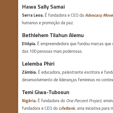
Hawa Sally Samai
Serra Leoa.
É fundadora e CEO da
Advocacy Mov
humanos e promoção da paz.
Bethlehem Tilahun Alemu
Etiópia.
É empreendedora que fundou marcas que cel
das 100 pessoas mais poderosas.
Lelemba Phiri
Zâmbia.
É educadora, palestrante escritora e fun
desenvolvimento de lideranças femininas no contine
Temi Giwa-Tubosun
Nigéria
.
É fundadora do
One Percent Project
, ensi
fundadora e CEO do
LifeBank
, uma iniciativa para