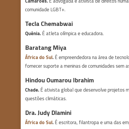
Camarões.
É advogada e ativista de direitos human
comunidade LGBT+.
Tecla Chemabwai
Quênia.
É atleta olímpica e educadora.
Baratang Miya
África do Sul
.
É empreendedora na área de tecnol
fornecer suporte a meninas de comunidades sem as
Hindou Oumarou Ibrahim
Chade.
É ativista global que desenvolve projetos m
questões climáticas.
Dra. Judy Dlamini
África do Sul
.
É escritora, filantropa e uma das e