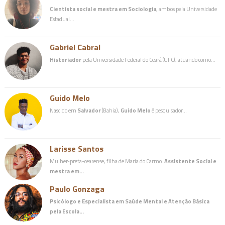
Cientista social e mestra em Sociologia
, ambos pela Universidade
Estadual…
Gabriel Cabral
Historiador
pela Universidade Federal do Ceará (UFC), atuando como…
Guido Melo
Nascido em
Salvador
(Bahia),
Guido Melo
é pesquisador…
Larisse Santos
Mulher-preta-cearense, filha de Maria do Carmo.
Assistente Social e
mestra em…
Paulo Gonzaga
Psicólogo e Especialista em Saúde Mental e Atenção Básica
pela Escola…