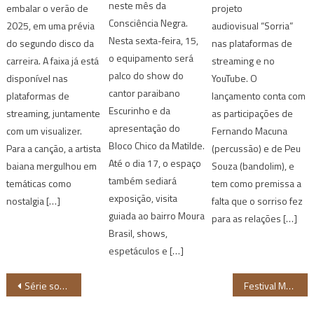
neste mês da
embalar o verão de
projeto
Consciência Negra.
2025, em uma prévia
audiovisual “Sorria”
Nesta sexta-feira, 15,
do segundo disco da
nas plataformas de
o equipamento será
carreira. A faixa já está
streaming e no
palco do show do
disponível nas
YouTube. O
cantor paraibano
plataformas de
lançamento conta com
Escurinho e da
streaming, juntamente
as participações de
apresentação do
com um visualizer.
Fernando Macuna
Bloco Chico da Matilde.
Para a canção, a artista
(percussão) e de Peu
Até o dia 17, o espaço
baiana mergulhou em
Souza (bandolim), e
também sediará
temáticas como
tem como premissa a
exposição, visita
nostalgia […]
falta que o sorriso fez
guiada ao bairro Moura
para as relações […]
Brasil, shows,
espetáculos e […]
Navegação
Série sobre personagens negros do Brasil estreia na TV Cultura
Festival Mungunzá celebra Dia da Consciência Negra com cultura afro-brasileira e quilombola
de