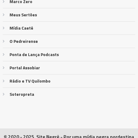
Marco Zero
Meus Sertões
Mídia Caeté
O Pedreirense
Ponta de Lança Podcasts
Portal Assobiar
Rádio e TV Quilombo
Soteropreta
© 2020 - 2025, Site Negrê - Por uma mídia negra nordestina