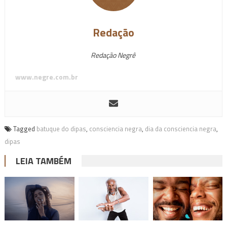
Redação
Redação Negrê
www.negre.com.br
Tagged
batuque do dipas
,
consciencia negra
,
dia da consciencia negra
,
dipas
LEIA TAMBÉM