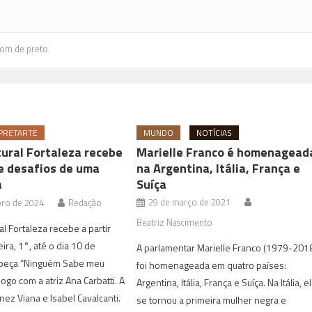
om de preto
PRETARTE
MUNDO
NOTÍCIAS
tural Fortaleza recebe
Marielle Franco é homenagead
e desafios de uma
na Argentina, Itália, França e
a
Suíça
29 de março de 2021
bro de 2024
Redação
Beatriz Nascimento
al Fortaleza recebe a partir
ira, 1°, até o dia 10 de
A parlamentar Marielle Franco (1979-201
peça “Ninguém Sabe meu
foi homenageada em quatro países:
go com a atriz Ana Carbatti. A
Argentina, Itália, França e Suíça. Na Itália, e
nez Viana e Isabel Cavalcanti.
se tornou a primeira mulher negra e