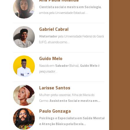
Cientista social e mestra em Sociologia
,
ambos pela Universidade Estadual…
Gabriel Cabral
Historiador
pela Universidade Federal do Ceará
(UFC), atuando como…
Guido Melo
Nascido em
Salvador
(Bahia),
Guido Melo
é
pesquisador…
Larisse Santos
Mulher-preta-cearense, filha de Maria do
Carmo.
Assistente Social e mestra em…
Paulo Gonzaga
Psicólogo e Especialista em Saúde Mental
e Atenção Básica
pela Escola…