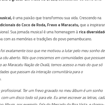
usical,
é uma paixão que transformou sua vida. Crescendo na
adicionais do Coco de Roda, Frevo e Maracatu,
que a inspirar
ssional. Sua jornada musical é uma homenagem à
rica diversidad
a com as memórias e tradições do povo pernambucano.
 foi exatamente isso que me motivou a lutar pelo meu sonho de
ula a céu aberto. Nós que crescemos em comunidades que possue
to ao Maracatu Nação de Oxalá, temos acesso a mais do que só
ades que passam da interação comunitária para o
.
 profissional. Ter um frevo gravado no meu álbum é um sonho
 com um disco todo só para ele. Eu amei escrever as letras, cad
no álbum, por exemplo, fala do Mercado da Boa Vista, e chama-