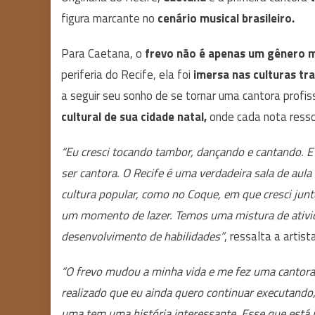
figura marcante no
cenário musical brasileiro.
Para Caetana, o
frevo não é apenas um gênero m
periferia do Recife, ela foi
imersa nas culturas tr
a seguir seu sonho de se tornar uma cantora profi
cultural de sua cidade natal,
onde cada nota resso
“Eu cresci tocando tambor, dançando e cantando. E
ser cantora. O Recife é uma verdadeira sala de a
cultura popular, como no Coque, em que cresci jun
um momento de lazer. Temos uma mistura de ativid
desenvolvimento de habilidades”
, ressalta a artista
“O frevo mudou a minha vida e me fez uma cantora
realizado que eu ainda quero continuar executando,
uma tem uma história interessante. Esse que está 