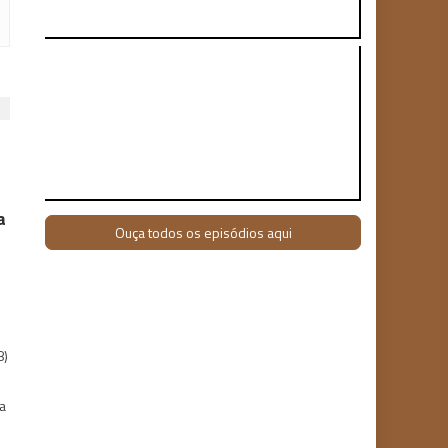
a
Ouça todos os episódios aqui
8)
la