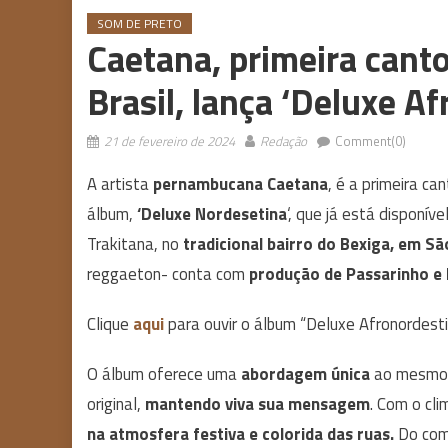
SOM DE PRETO
Caetana, primeira canto
Brasil, lança ‘Deluxe A
21 de fevereiro de 2024
Redação
Comment(0)
A artista
pernambucana Caetana
, é a primeira ca
álbum,
‘Deluxe Nordesetina
‘, que já está disponív
Trakitana, no
tradicional bairro do Bexiga, em Sã
reggaeton- conta com
produção de Passarinho e 
Clique
aqui
para ouvir o álbum “Deluxe Afronordesti
O álbum oferece uma
abordagem única
ao mesmo p
original,
mantendo viva sua mensagem
. Com o cl
na atmosfera festiva e colorida das ruas.
Do come