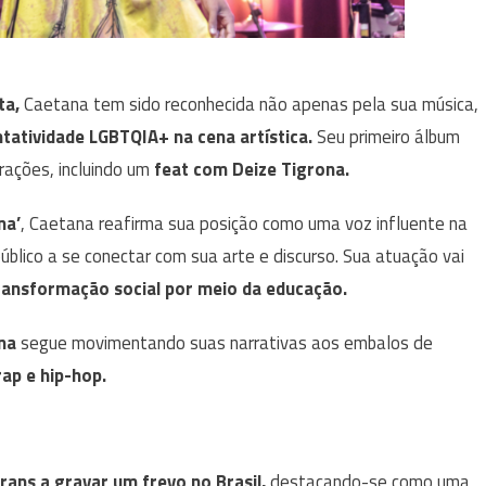
ta,
Caetana tem sido reconhecida não apenas pela sua música,
tatividade LGBTQIA+ na cena artística.
Seu primeiro álbum
rações, incluindo um
feat com Deize Tigrona.
na’
, Caetana reafirma sua posição como uma voz influente na
blico a se conectar com sua arte e discurso. Sua atuação vai
ransformação social por meio da educação.
ana
segue movimentando suas narrativas aos embalos de
rap e hip-hop.
trans a gravar um frevo no Brasil,
destacando-se como uma