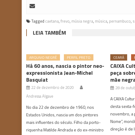
Tagged
caetana
,
frevo
,
músia negra
,
música
,
pernambuco
,
s
LEIA TAMBÉM
ARQUIVO NEGRÊ
PERFIL PRETO
CEARÁ
Há 60 anos, nascia o pintor neo-
CAIXA Cul
expressionista Jean-Michel
peça sobr
Basquiat
mãe negr
22 de dezembro de 2020
28 de outu
Andressa Algave
A CAIXA Cultur
desta sexta-fe
No dia 22 de dezembro de 1960, nos
novembro, a 
Estados Unidos, nascia um dos pintores
Nome”, monólo
mais influentes do século. Filho da porto-
direção é de I
riquenha Matilde Andrada e do ex-ministro