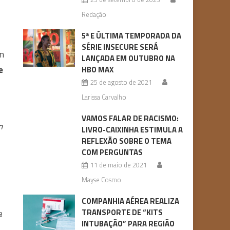
Redação
5ª E ÚLTIMA TEMPORADA DA
SÉRIE INSECURE SERÁ
am
LANÇADA EM OUTUBRO NA
e
HBO MAX
25 de agosto de 2021
Larissa Carvalho
VAMOS FALAR DE RACISMO:
m
LIVRO-CAIXINHA ESTIMULA A
REFLEXÃO SOBRE O TEMA
COM PERGUNTAS
11 de maio de 2021
Mayse Cosmo
COMPANHIA AÉREA REALIZA
TRANSPORTE DE “KITS
a
INTUBAÇÃO” PARA REGIÃO