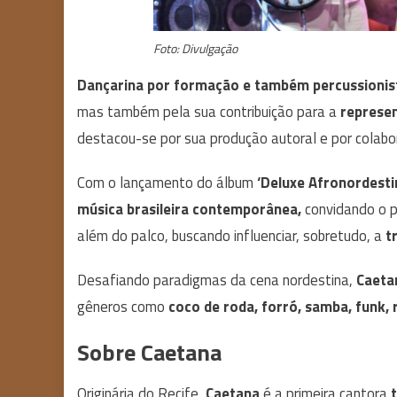
Foto: Divulgação
Dançarina por formação e também percussionis
mas também pela sua contribuição para a
represen
destacou-se por sua produção autoral e por colabo
Com o lançamento do álbum
‘Deluxe Afronordesti
música brasileira contemporânea,
convidando o pú
além do palco, buscando influenciar, sobretudo, a
t
Desafiando paradigmas da cena nordestina,
Caet
gêneros como
coco de roda, forró, samba, funk, 
Sobre Caetana
Originária do Recife,
Caetana
é a primeira cantora