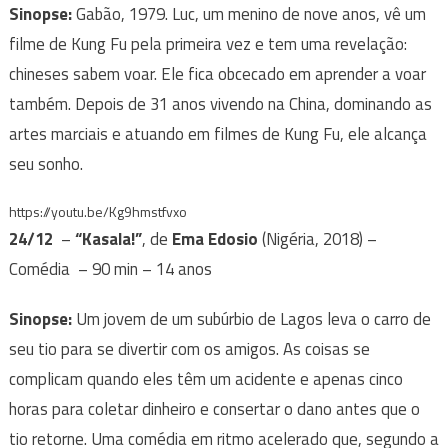
Sinopse:
Gabão, 1979. Luc, um menino de nove anos, vê um
filme de Kung Fu pela primeira vez e tem uma revelação:
chineses sabem voar. Ele fica obcecado em aprender a voar
também. Depois de 31 anos vivendo na China, dominando as
artes marciais e atuando em filmes de Kung Fu, ele alcança
seu sonho.
https://youtu.be/Kg9hmstfvxo
24/12
–
“Kasala!”
, de
Ema Edosio
(Nigéria, 2018) –
Comédia – 90 min – 14 anos
Sinopse:
Um jovem de um subúrbio de Lagos leva o carro de
seu tio para se divertir com os amigos. As coisas se
complicam quando eles têm um acidente e apenas cinco
horas para coletar dinheiro e consertar o dano antes que o
tio retorne. Uma comédia em ritmo acelerado que, segundo a