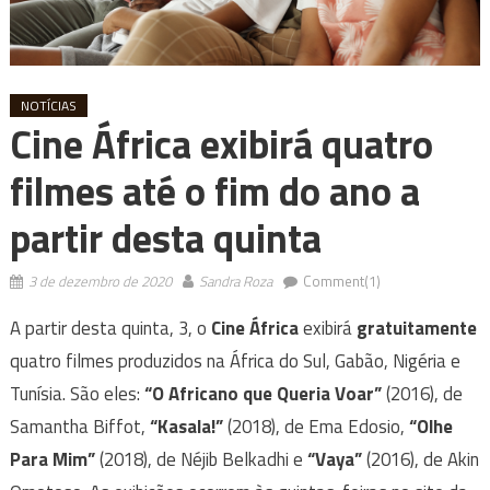
NOTÍCIAS
Cine África exibirá quatro
filmes até o fim do ano a
partir desta quinta
3 de dezembro de 2020
Sandra Roza
Comment(1)
A partir desta quinta, 3, o
Cine África
exibirá
gratuitamente
quatro filmes produzidos na África do Sul, Gabão, Nigéria e
Tunísia. São eles:
“O Africano que Queria Voar”
(2016), de
Samantha Biffot,
“Kasala!”
(2018), de Ema Edosio,
“Olhe
Para Mim”
(2018), de Néjib Belkadhi e
“Vaya”
(2016), de Akin