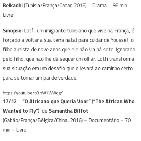
Belkadhi
(Tunísia/França/Catar, 2018) – Drama – 98 min –
Livre
Sinopse:
Lotfi, um imigrante tunisiano que vive na França, é
forçado a voltar a sua terra natal para cuidar de Youssef, o
filho autista de nove anos que ele não via há sete. Ignorado
pelo filho, que não lhe dá sequer um olhar, Lotfi transforma
sua situação em um desafio que o levará ao caminho certo
para se tornar um pai de verdade.
https://youtu.be/c8ihW7WWdgY
17/12
–
“O Africano que Queria Voar”
(
“The African Who
Wanted to Fly”
), de
Samantha Biffot
(Gabão/França/Bélgica/China, 2016) – Documentário – 70
min – Livre