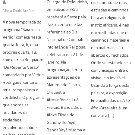
O Largo do Pelourinho,
cruzamento de ruas,
em Salvador (BA),
estradas e caminhos.
Maria Paula Araújo
receberá a Sexta pela
Para as religiões de
A nova temporada do
Paz, evento que faz
matriz africana, é nas
programa “Saia Justa
referência ao Dia
encruzilhadas que os
Verão” começa nesta
Nacional de Combate à
caminhos materiais e
quarta-feira, 6, e na
Intolerância Religiosa,
não materiais são
próxima quarta, 13,
celebrado em 21 de
abertos ou fechados.
com estreia do quadro
janeiro. Na
Onde se estabelece a
“De Repente Verão”
programação, terão
comunicação entre o
comandado por Vitória
apresentações de
visível e o invisível.
Rodrigues, cantora,
Mariene de Castro,
Usando a força desta
atriz, compositora e
Orquestra
palavra, a exposição
cordelista. O programa
Afrosinfônica, Luã
Encruzilhadas da Arte
que aborda as
Freitas, Banda Didá,
Afro-Brasileira é um
novidades da
Afoxé Filhos de
convite a […]
sociedade,
Gandhy, Ilê Aiyê,
envolvendo saúde,
Banda Yayá Muxima e
política, economia,