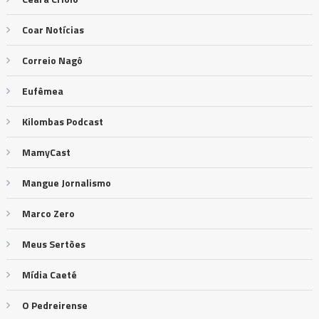
Coar Notícias
Correio Nagô
Eufêmea
Kilombas Podcast
MamyCast
Mangue Jornalismo
Marco Zero
Meus Sertões
Mídia Caeté
O Pedreirense