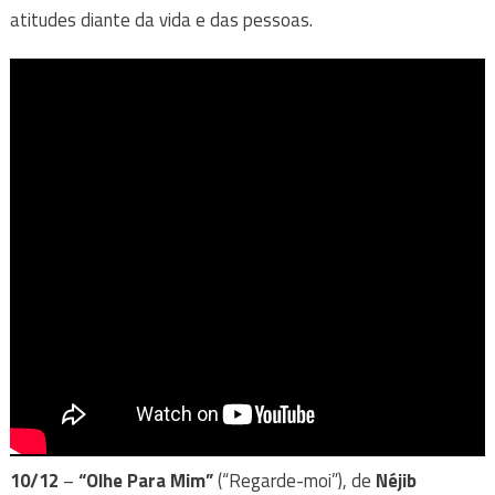
atitudes diante da vida e das pessoas.
10/12
–
“Olhe Para Mim”
(“Regarde-moi”), de
Néjib