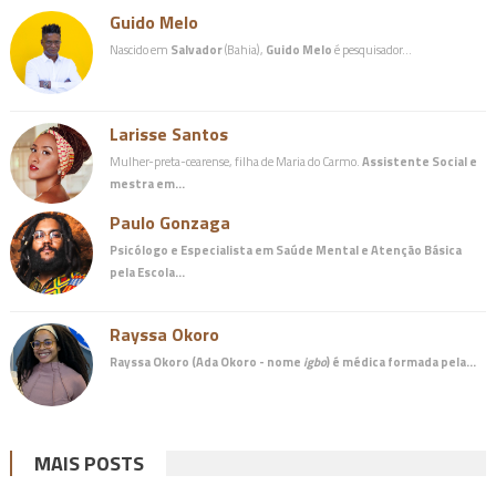
Guido Melo
Nascido em
Salvador
(Bahia),
Guido Melo
é pesquisador…
Larisse Santos
Mulher-preta-cearense, filha de Maria do Carmo.
Assistente Social e
mestra em…
Paulo Gonzaga
Psicólogo e Especialista em Saúde Mental e Atenção Básica
pela Escola…
Rayssa Okoro
Rayssa Okoro (Ada Okoro - nome
igbo
) é
médica
formada pela…
MAIS POSTS