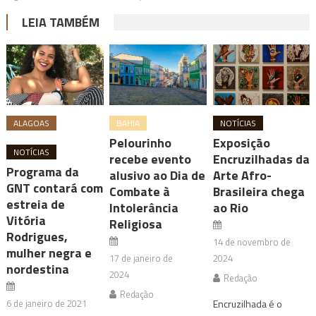
LEIA TAMBÉM
ALAGOAS
BAHIA
NOTÍCIAS
Pelourinho
Exposição
NOTÍCIAS
recebe evento
Encruzilhadas da
Programa da
alusivo ao Dia de
Arte Afro-
GNT contará com
Combate à
Brasileira chega
estreia de
Intolerância
ao Rio
Vitória
Religiosa
Rodrigues,
14 de novembro de
mulher negra e
17 de janeiro de
2024
nordestina
2024
Redação
Redação
6 de janeiro de 2021
Encruzilhada é o