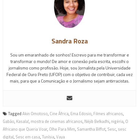
Sandra Roza
Sou um emaranhado de sonhos! Escrevo para me transformar e
transformar o mundo! De amor e conexão pela escrita, escolhi o
jornalismo como profissão. Hoje, sou Jornalista pela Universidade
Federal de Ouro Preto (UFOP) com o objetivo de contribuir, cada vez
mais, para que a Comunicação e o Jornalismo sejam antirracistas.
Tagged
Akin Omotoso
,
Cine África
,
Ema Edosio
,
Filmes africanos
,
Gabão
,
Kasala!
,
mostra de cinemas africanos
,
Néjib Belkadhi
,
nigéria
,
O
Africano que Queria Voar
,
Olhe Para Mim
,
Samantha Biffot
,
Sesc
,
sesc
digital
,
Sesc em casa
,
Tunísia
,
Vaya