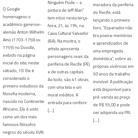
Ninguém Pode – a
moradora da periferia
O Google
pintura de Jeff Alan”
do Recife, está
homenageou o
tem início nesta terça-
lançando o primeiro
acadêmico ganense-
feira, 21, às 19h, na
livro, “Espanador não
alemão Anton Wilhelm
Caixa Cultural Salvador
tira poeira: memórias
Amo (1703-1758 ou
(BA). Na mostra, o
e aprendizados de
1759) no Doodle,
artista apresenta
uma empregada
exibido na página
personagens reais da
doméstica”, sobre as
inicial do site, neste
periferia de Recife (PE)
próprias vivências em
sábado, 10. Ele é
e de outras capitais.
50 anos de trabalho
considerado o
Ao todo, são 41 obras,
invisível. A publicação
primeiro estudioso da
com uma tela e um
está disponível para
filosofia moderna,
mural inéditos. A
pré-venda ao preço
nascido no Continente
entrada para conferir
de R$ 55,00 e pode
Africano. Ele é visto
[…]
ser adquirida via PIX.
como um dos mais
[…]
famosos filósofos
negros do século XVIII.