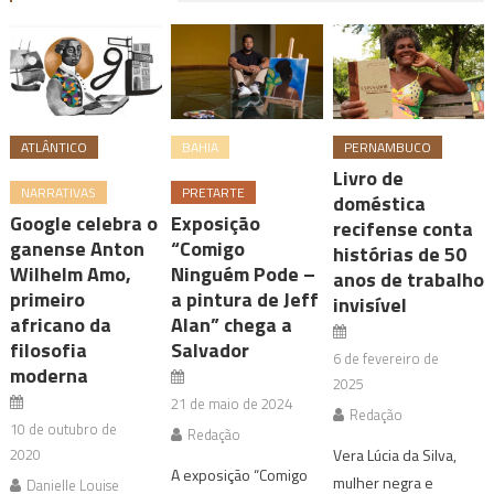
ATLÂNTICO
BAHIA
PERNAMBUCO
Livro de
NARRATIVAS
PRETARTE
doméstica
Google celebra o
Exposição
recifense conta
ganense Anton
“Comigo
histórias de 50
Wilhelm Amo,
Ninguém Pode –
anos de trabalho
primeiro
a pintura de Jeff
invisível
africano da
Alan” chega a
filosofia
Salvador
6 de fevereiro de
moderna
2025
21 de maio de 2024
Redação
10 de outubro de
Redação
2020
Vera Lúcia da Silva,
A exposição “Comigo
mulher negra e
Danielle Louise