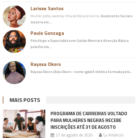
Larisse Santos
Mulher-preta-cearense, filha de Maria do Carmo.
Assistente Social e
mestra em…
Paulo Gonzaga
Psicólogo e Especialista em Saúde Mental e Atenção Básica
pela Escola…
Rayssa Okoro
Rayssa Okoro (Ada Okoro - nome
igbo
) é
médica
formada pela…
MAIS POSTS
PROGRAMA DE CARREIRAS VOLTADO
PARA MULHERES NEGRAS RECEBE
INSCRIÇÕES ATÉ 31 DE AGOSTO
27 de agosto de 2020
Lu Amâncio