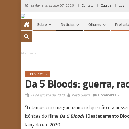
Skip
sexta-feira, agosto 07, 2026
Contato
Equipe
Login
to
content
Sobre
Notícias
Olhares
Pretart
Advertisement
TELA PRETA
Da 5 Bloods: guerra, ra
21 de agosto de 2020
Keyti Souza
Comments(7)
“Lutamos em uma guerra imoral que não era nossa, 
icônicas do filme
Da 5 Blood
s
(Destacamento Blo
lançado em 2020.