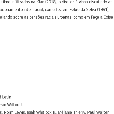
lme Infiltrados na Klan (2018), o diretor já vinha discutindo as
elacionamento inter-racial, como fez em Febre da Selva (1991),
falando sobre as tensões raciais urbanas, como em Faça a Coisa
yd Levin
evin Willmott
 Norm Lewis, Isiah Whitlock Jr., Mélanie Thierry, Paul Walter