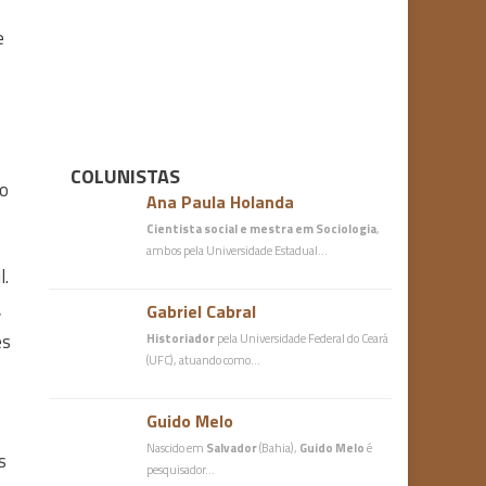
e
COLUNISTAS
do
Ana Paula Holanda
Cientista social e mestra em Sociologia
,
ambos pela Universidade Estadual…
l.
,
Gabriel Cabral
es
Historiador
pela Universidade Federal do Ceará
(UFC), atuando como…
Guido Melo
Nascido em
Salvador
(Bahia),
Guido Melo
é
s
pesquisador…