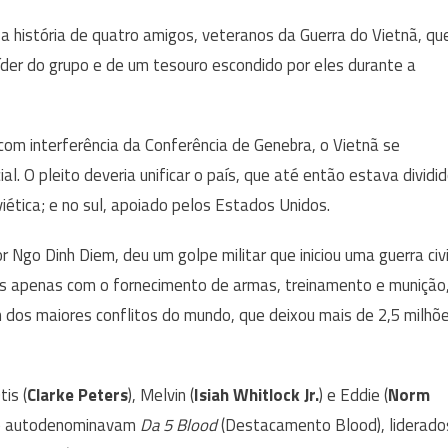
a história de quatro amigos, veteranos da Guerra do Vietnã, qu
íder do grupo e de um tesouro escondido por eles durante a
om interferência da Conferência de Genebra, o Vietnã se
al. O pleito deveria unificar o país, que até então estava dividi
iética; e no sul, apoiado pelos Estados Unidos.
 Ngo Dinh Diem, deu um golpe militar que iniciou uma guerra civi
s apenas com o fornecimento de armas, treinamento e munição
 dos maiores conflitos do mundo, que deixou mais de 2,5 milhõ
tis (
Clarke Peters
), Melvin (
Isiah Whitlock Jr.
) e Eddie (
Norm
 se autodenominavam
Da 5 Blood
(Destacamento Blood), liderado