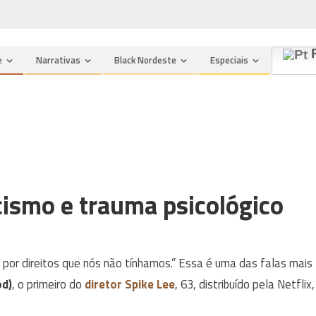
P
e
Narrativas
Black Nordeste
Especiais
cismo e trauma psicológico
por direitos que nós não tínhamos.” Essa é uma das falas mais
od)
, o primeiro do
diretor
Spike Lee
, 63, distribuído pela Netflix,