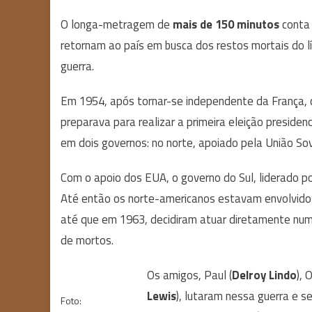
O longa-metragem de
mais de 150 minutos
conta 
retornam ao país em busca dos restos mortais do l
guerra.
Em 1954, após tornar-se independente da França, c
preparava para realizar a primeira eleição presidenci
em dois governos: no norte, apoiado pela União Sov
Com o apoio dos EUA, o governo do Sul, liderado por
Até então os norte-americanos estavam envolvido
até que em 1963, decidiram atuar diretamente num
de mortos.
Os amigos, Paul (
Delroy Lindo
), O
Lewis
), lutaram nessa guerra e
Foto: