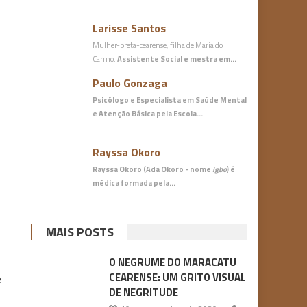
Larisse Santos
Mulher-preta-cearense, filha de Maria do
Carmo.
Assistente Social e mestra em…
Paulo Gonzaga
Psicólogo e Especialista em Saúde Mental
e Atenção Básica
pela Escola…
Rayssa Okoro
Rayssa Okoro (Ada Okoro - nome
igbo
) é
médica
formada pela…
MAIS POSTS
O NEGRUME DO MARACATU
CEARENSE: UM GRITO VISUAL
e
DE NEGRITUDE