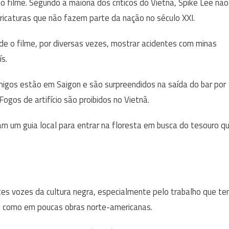
 filme. Segundo a maioria dos críticos do Vietnã, Spike Lee não
caricaturas que não fazem parte da nação no século XXI.
 de o filme, por diversas vezes, mostrar acidentes com minas
s.
igos estão em Saigon e são surpreendidos na saída do bar por
Fogos de artifício são proibidos no Vietnã.
am um guia local para entrar na floresta em busca do tesouro q
es vozes da cultura negra, especialmente pelo trabalho que t
s, como em poucas obras norte-americanas.