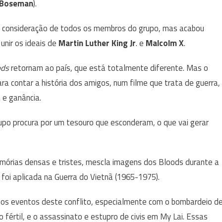
 Boseman
).
 a consideração de todos os membros do grupo, mas acabou
unir os ideais de
Martin Luther King Jr
. e
Malcolm X
.
ods
retornam ao país, que está totalmente diferente. Mas o
a contar a história dos amigos, num filme que trata de guerra,
 e ganância.
upo procura por um tesouro que esconderam, o que vai gerar
órias densas e tristes, mescla imagens dos Bloods durante a
foi aplicada na Guerra do Vietnã (1965-1975).
nos eventos deste conflito, especialmente com o bombardeio d
o fértil, e o assassinato e estupro de civis em My Lai. Essas