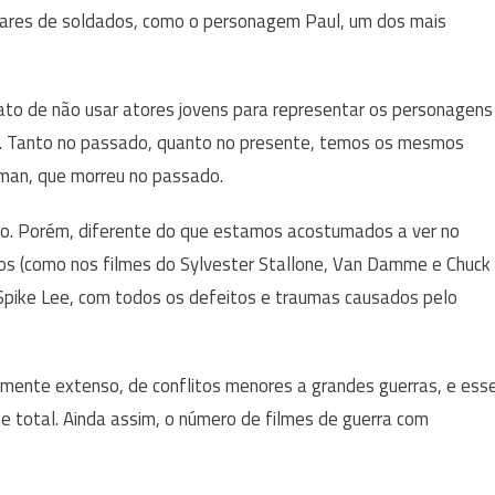
hares de soldados, como o personagem Paul, um dos mais
ato de não usar atores jovens para representar os personagens
a. Tanto no passado, quanto no presente, temos os mesmos
man, que morreu no passado.
ão. Porém, diferente do que estamos acostumados a ver no
cos (como nos filmes do Sylvester Stallone, Van Damme e Chuck
r Spike Lee, com todos os defeitos e traumas causados pelo
lmente extenso, de conflitos menores a grandes guerras, e ess
 total. Ainda assim, o número de filmes de guerra com