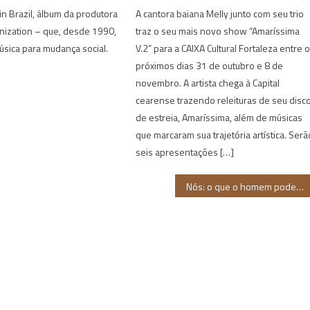
in Brazil, álbum da produtora
A cantora baiana Melly junto com seu trio
nization – que, desde 1990,
traz o seu mais novo show “Amaríssima
úsica para mudança social.
V.2” para a CAIXA Cultural Fortaleza entre 
próximos dias 31 de outubro e 8 de
novembro. A artista chega à Capital
cearense trazendo releituras de seu disc
de estreia, Amaríssima, além de músicas
que marcaram sua trajetória artística. Serã
seis apresentações […]
Nós: o que o homem pode criar é muito mais aterrorizante