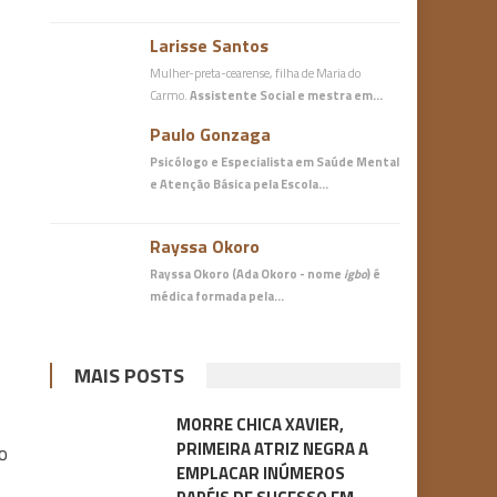
Larisse Santos
Mulher-preta-cearense, filha de Maria do
Carmo.
Assistente Social e mestra em…
Paulo Gonzaga
Psicólogo e Especialista em Saúde Mental
e Atenção Básica
pela Escola…
Rayssa Okoro
Rayssa Okoro (Ada Okoro - nome
igbo
) é
médica
formada pela…
MAIS POSTS
MORRE CHICA XAVIER,
PRIMEIRA ATRIZ NEGRA A
do
EMPLACAR INÚMEROS