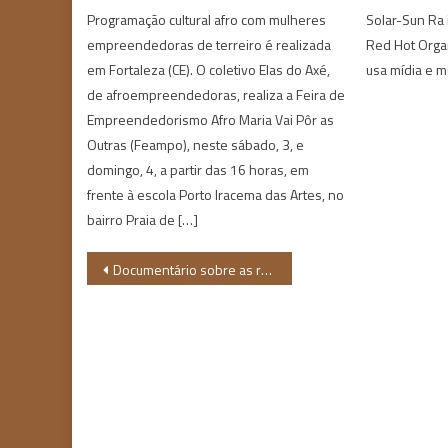
Programação cultural afro com mulheres
Solar-Sun Ra 
empreendedoras de terreiro é realizada
Red Hot Orga
em Fortaleza (CE). O coletivo Elas do Axé,
usa mídia e m
de afroempreendedoras, realiza a Feira de
Empreendedorismo Afro Maria Vai Pôr as
Outras (Feampo), neste sábado, 3, e
domingo, 4, a partir das 16 horas, em
frente à escola Porto Iracema das Artes, no
bairro Praia de […]
Navegação
Documentário sobre as raízes da população negra no Brasil é lançado pelo UOL
de
Post