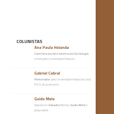
COLUNISTAS
Ana Paula Holanda
Cientista social e mestra em Sociologia
,
ambos pela Universidade Estadual…
Gabriel Cabral
Historiador
pela Universidade Federal do Ceará
(UFC), atuando como…
Guido Melo
Nascido em
Salvador
(Bahia),
Guido Melo
é
pesquisador…