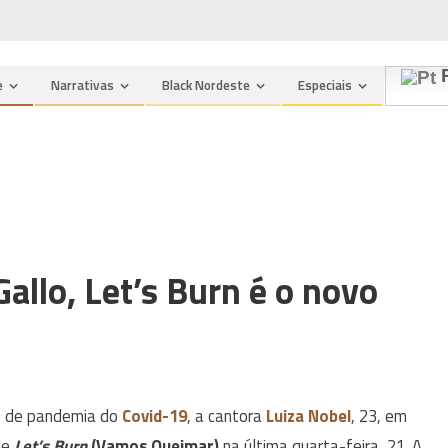
P
e
Narrativas
Black Nordeste
Especiais
allo, Let’s Burn é o novo
s de pandemia do
Covid-19
, a cantora
Luiza Nobel
, 23, em
le
Let’s Burn
(Vamos Queimar)
na última quarta-feira, 21. A