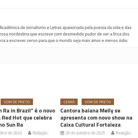
Acadêmica de Jornalismo e Letras apaixonada pela poesia da vida e das
 prosa nordestina que escreve com desmedido pudor de ver a lírica dos
na a escrever verso para que o mundo seja mais amor e menos ódio.
SOM DE PRETO
CEARÁ
SOM DE PRETO
n Ra in Brazil” é o novo
Cantora baiana Melly se
a Red Hot que celebra
apresenta com novo show na
no Sun Ra
Caixa Cultural Fortaleza
mbro de 2023
Redação
29 de outubro de 2025
Redação