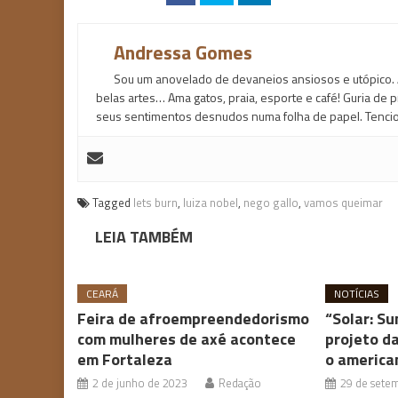
Andressa Gomes
Sou um anovelado de devaneios ansiosos e utópico. 
belas artes… Ama gatos, praia, esporte e café! Guria de
seus sentimentos desnudos numa folha de papel. Tencio
Tagged
lets burn
,
luiza nobel
,
nego gallo
,
vamos queimar
LEIA TAMBÉM
CEARÁ
NOTÍCIAS
Feira de afroempreendedorismo
“Solar: Su
com mulheres de axé acontece
projeto d
em Fortaleza
o america
2 de junho de 2023
Redação
29 de sete