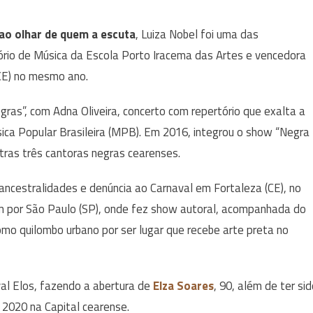
 ao olhar de quem a escuta
, Luiza Nobel foi uma das
ório de Música da Escola Porto Iracema das Artes e vencedora
(CE) no mesmo ano.
gras”, com Adna Oliveira, concerto com repertório que exalta a
ca Popular Brasileira (MPB). Em 2016, integrou o show “Negra
tras três cantoras negras cearenses.
, ancestralidades e denúncia ao Carnaval em Fortaleza (CE), no
m por São Paulo (SP), onde fez show autoral, acompanhada do
como quilombo urbano por ser lugar que recebe arte preta no
val Elos, fazendo a abertura de
Elza Soares
, 90, além de ter si
 2020 na Capital cearense.