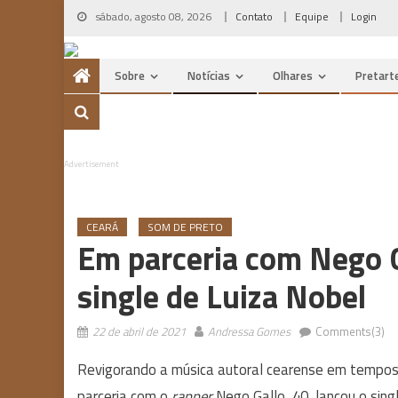
Skip
sábado, agosto 08, 2026
Contato
Equipe
Login
to
content
Sobre
Notícias
Olhares
Pretart
Advertisement
CEARÁ
SOM DE PRETO
Em parceria com Nego G
single de Luiza Nobel
22 de abril de 2021
Andressa Gomes
Comments(3)
Revigorando a música autoral cearense em tempo
parceria com o
rapper
Nego Gallo, 40, lançou o sing