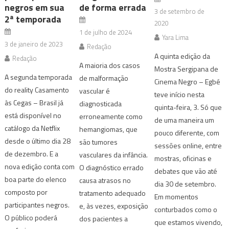
negros em sua
de forma errada
3 de setembro de
2ª temporada
2020
1 de julho de 2024
Yara Lima
3 de janeiro de 2023
Redação
A quinta edição da
Redação
A maioria dos casos
Mostra Sergipana de
A segunda temporada
de malformação
Cinema Negro – Egbé
do reality Casamento
vascular é
teve início nesta
às Cegas – Brasil já
diagnosticada
quinta-feira, 3. Só que
está disponível no
erroneamente como
de uma maneira um
catálogo da Netflix
hemangiomas, que
pouco diferente, com
desde o último dia 28
são tumores
sessões online, entre
de dezembro. E a
vasculares da infância.
mostras, oficinas e
nova edição conta com
O diagnóstico errado
debates que vão até
boa parte do elenco
causa atrasos no
dia 30 de setembro.
composto por
tratamento adequado
Em momentos
participantes negros.
e, às vezes, exposição
conturbados como o
O público poderá
dos pacientes a
que estamos vivendo,