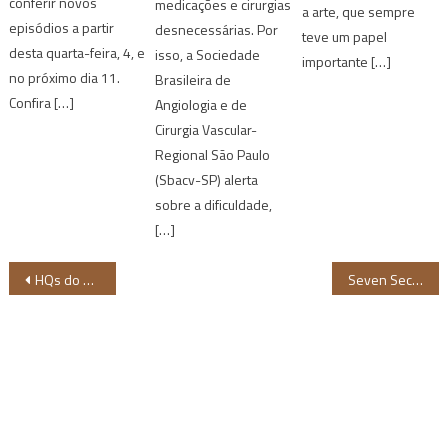
conferir novos
medicações e cirurgias
a arte, que sempre
episódios a partir
desnecessárias. Por
teve um papel
desta quarta-feira, 4, e
isso, a Sociedade
importante […]
no próximo dia 11.
Brasileira de
Confira […]
Angiologia e de
Cirurgia Vascular-
Regional São Paulo
(Sbacv-SP) alerta
sobre a dificuldade,
[…]
Navegação
HQs do Pantera Negra estão disponíveis de forma gratuita na Amazon
Seven Seconds: um instante destrói a vida
de
Post