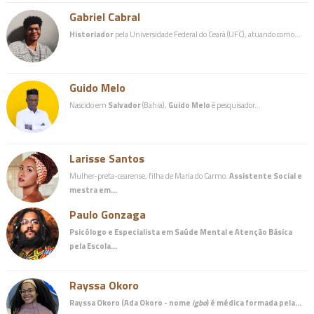
Gabriel Cabral
Historiador
pela Universidade Federal do Ceará (UFC), atuando como…
Guido Melo
Nascido em
Salvador
(Bahia),
Guido Melo
é pesquisador…
Larisse Santos
Mulher-preta-cearense, filha de Maria do Carmo.
Assistente Social e
mestra em…
Paulo Gonzaga
Psicólogo e Especialista em Saúde Mental e Atenção Básica
pela Escola…
Rayssa Okoro
Rayssa Okoro (Ada Okoro - nome
igbo
) é
médica
formada pela…