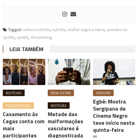
Tagged
cantora ludmilla
,
ludmilla
,
mulher negra e latina
,
ouvintes no
spotify
,
spotify
,
streamming
LEIA TAMBÉM
NOTÍCIAS
BEM-ESTAR
SERGIPE
Egbé: Mostra
RADAR NEGRO
NOTÍCIAS
Sergipana de
Casamento às
Metade das
Cinema Negro
Cegas conta com
malformações
teve início nesta
mais
vasculares é
quinta-feira
participantes
diagnosticada