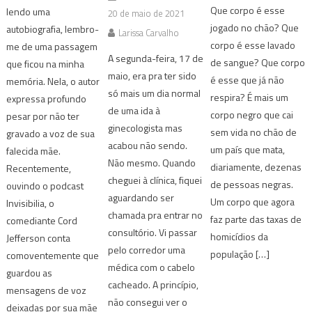
Que corpo é esse
lendo uma
20 de maio de 2021
jogado no chão? Que
autobiografia, lembro-
Larissa Carvalho
corpo é esse lavado
me de uma passagem
A segunda-feira, 17 de
de sangue? Que corpo
que ficou na minha
maio, era pra ter sido
é esse que já não
memória. Nela, o autor
só mais um dia normal
respira? É mais um
expressa profundo
de uma ida à
corpo negro que cai
pesar por não ter
ginecologista mas
sem vida no chão de
gravado a voz de sua
acabou não sendo.
um país que mata,
falecida mãe.
Não mesmo. Quando
diariamente, dezenas
Recentemente,
cheguei à clínica, fiquei
de pessoas negras.
ouvindo o podcast
aguardando ser
Um corpo que agora
Invisibilia, o
chamada pra entrar no
faz parte das taxas de
comediante Cord
consultório. Vi passar
homicídios da
Jefferson conta
pelo corredor uma
população […]
comoventemente que
médica com o cabelo
guardou as
cacheado. A princípio,
mensagens de voz
não consegui ver o
deixadas por sua mãe