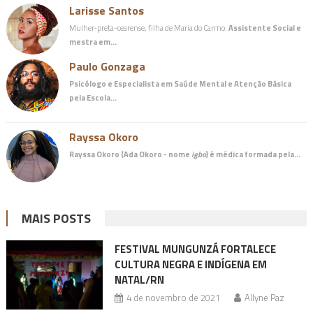
Larisse Santos
Mulher-preta-cearense, filha de Maria do Carmo.
Assistente Social e
mestra em…
Paulo Gonzaga
Psicólogo e Especialista em Saúde Mental e Atenção Básica
pela Escola…
Rayssa Okoro
Rayssa Okoro (Ada Okoro - nome
igbo
) é
médica
formada pela…
MAIS POSTS
FESTIVAL MUNGUNZÁ FORTALECE
CULTURA NEGRA E INDÍGENA EM
NATAL/RN
4 de novembro de 2021
Allyne Paz