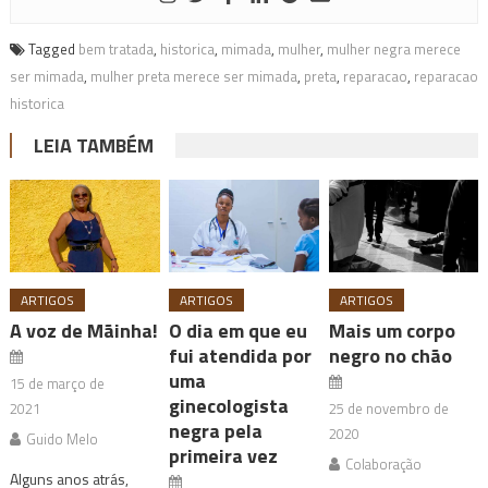
Tagged
bem tratada
,
historica
,
mimada
,
mulher
,
mulher negra merece
ser mimada
,
mulher preta merece ser mimada
,
preta
,
reparacao
,
reparacao
historica
LEIA TAMBÉM
ARTIGOS
ARTIGOS
ARTIGOS
A voz de Mãinha!
O dia em que eu
Mais um corpo
fui atendida por
negro no chão
uma
15 de março de
ginecologista
2021
25 de novembro de
negra pela
2020
Guido Melo
primeira vez
Colaboração
Alguns anos atrás,