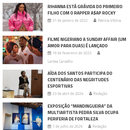
RIHANNA ESTÁ GRÁVIDA DO PRIMEIRO
FILHO COM O RAPPER A$AP ROCKY
31 de janeiro de 2022
Patricia Vitória
FILME NIGERIANO A SUNDAY AFFAIR (UM
AMOR PARA DUAS) É LANÇADO
16 de fevereiro de 2023
Larissa Carvalho
AÍDA DOS SANTOS PARTICIPA DO
CENTENÁRIO DAS NEGRITUDES
ESPORTIVAS
23 de abril de 2024
Redação
EXPOSIÇÃO “MANDINGUEIRA” DA
MULTIARTISTA PEDRA SILVA OCUPA
PERIFERIA DE FORTALEZA
7 de julho de 2026
Redação