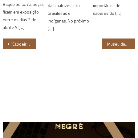
Baque Solto. As peças
das matrizes afro-
importância de
ficam em exposição
brasileiras e
saberes do […]
entre os dias 3 de
indígenas. No próximo
abril e 9 […]
[…]
Navegação
“Capoeira é meu remédio”, diz mestre de 96 anos
Museu das Favelas anuncia programação de fevereiro, com destaque para o Carnaval
de
Post