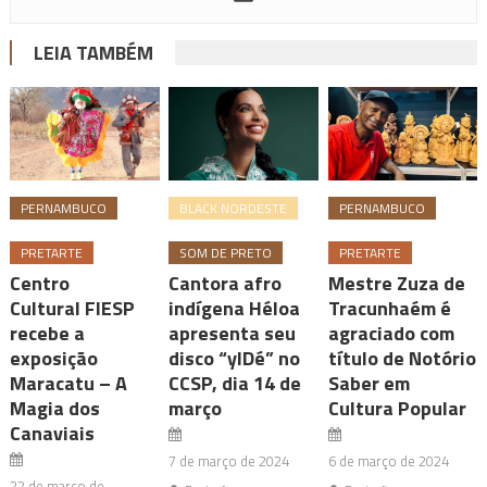
LEIA TAMBÉM
PERNAMBUCO
BLACK NORDESTE
PERNAMBUCO
PRETARTE
SOM DE PRETO
PRETARTE
Centro
Cantora afro
Mestre Zuza de
Cultural FIESP
indígena Héloa
Tracunhaém é
recebe a
apresenta seu
agraciado com
exposição
disco “ylDé” no
título de Notório
Maracatu – A
CCSP, dia 14 de
Saber em
Magia dos
março
Cultura Popular
Canaviais
7 de março de 2024
6 de março de 2024
22 de março de