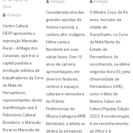
Redação
Redação
2024
Considerada uma das
O Mestre Zuza, de 65
Redação
grandes apostas da
anos, morador da
Centro Cultural
música nacional, a
cidade de
FIESP apresenta a
cantora afro-indígena
Tracunhaém, na Zona
exposição Maracatu
Héloa canta o
da Mata Norte do
Rural – A Magia dos
Nordeste em suas
Estado de
Canaviais, que traz à
várias faces. Com 15
Pernambuco, foi
capital paulista a
anos de carreira,
reconhecido, na última
produção artística de
apresentações em
segunda-feira (5), pela
trabalhadores da Zona
diversos festivais,
Universidade de
da Mata de
centros e espaços
Pernambuco (UPE),
Pernambuco,
culturais e vencedora
como o título de
representantes desta
do Prêmio
Notório Saber em
manifestação que é
Profissionais da
Cultura Popular, Edição
Patrimônio Cultural
Música (categoria MPB
2023. A condecoração
Brasileiro, o Maracatu
Nordeste), a artista se
é um reconhecimento
Rural ou Maracatu de
dedica às pesquisas
ao ofício e à