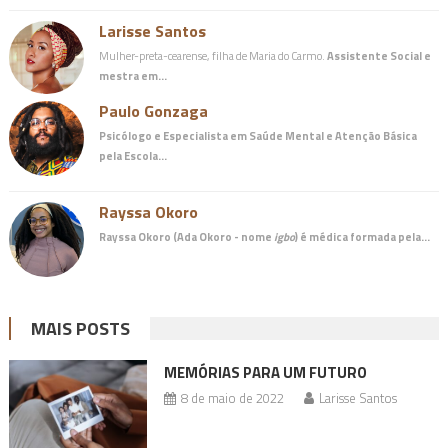
Larisse Santos
Mulher-preta-cearense, filha de Maria do Carmo.
Assistente Social e
mestra em…
Paulo Gonzaga
Psicólogo e Especialista em Saúde Mental e Atenção Básica
pela Escola…
Rayssa Okoro
Rayssa Okoro (Ada Okoro - nome
igbo
) é
médica
formada pela…
MAIS POSTS
MEMÓRIAS PARA UM FUTURO
8 de maio de 2022
Larisse Santos