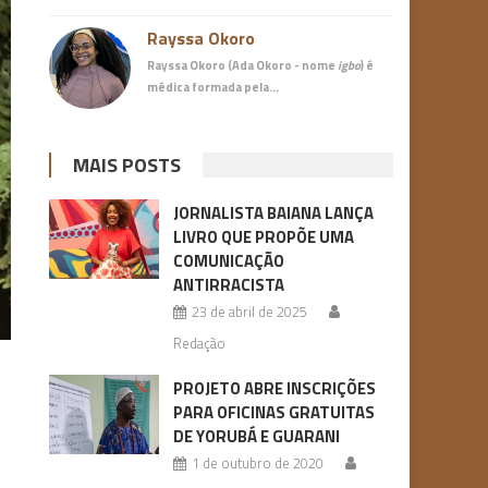
Rayssa Okoro
Rayssa Okoro (Ada Okoro - nome
igbo
) é
médica
formada pela…
MAIS POSTS
JORNALISTA BAIANA LANÇA
LIVRO QUE PROPÕE UMA
COMUNICAÇÃO
ANTIRRACISTA
23 de abril de 2025
Redação
PROJETO ABRE INSCRIÇÕES
PARA OFICINAS GRATUITAS
DE YORUBÁ E GUARANI
1 de outubro de 2020