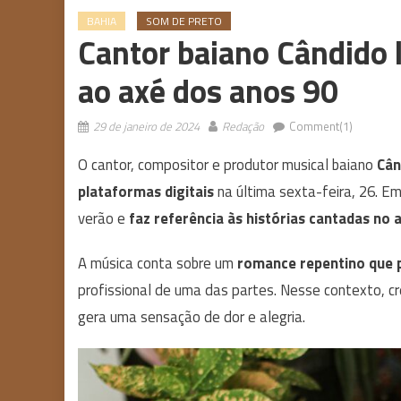
BAHIA
SOM DE PRETO
Cantor baiano Cândido
ao axé dos anos 90
29 de janeiro de 2024
Redação
Comment(1)
O cantor, compositor e produtor musical baiano
Cân
plataformas digitais
na última sexta-feira, 26. E
verão e
faz referência às histórias cantadas no 
A música conta sobre um
romance repentino que 
profissional de uma das partes. Nesse contexto, cr
gera uma sensação de dor e alegria.