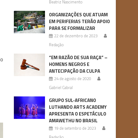
Beatriz Nascimento
ORGANIZAÇÕES QUE ATUAM
EM PERIFERIAS TERÃO APOIO
PARA SE FORMALIZAR
22 de dezembro de 2023
Redação
“EM RAZÃO DE SUA RAÇA” –
do
HOMENS NEGROS E
ANTECIPAÇÃO DA CULPA
24 de agosto de 2020
Gabriel Cabral
GRUPO SUL-AFRICANO
LUTHANDO ARTS ACADEMY
APRESENTA O ESPETÁCULO
AMAWETHU NO BRASIL
19 de setembro de 2023
Redação