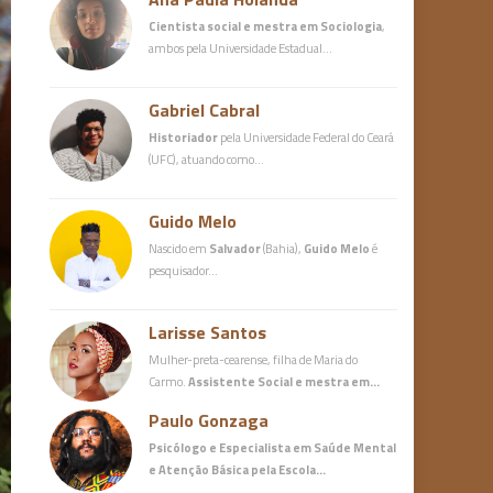
Cientista social e mestra em Sociologia
,
ambos pela Universidade Estadual…
Gabriel Cabral
Historiador
pela Universidade Federal do Ceará
(UFC), atuando como…
Guido Melo
Nascido em
Salvador
(Bahia),
Guido Melo
é
pesquisador…
Larisse Santos
Mulher-preta-cearense, filha de Maria do
Carmo.
Assistente Social e mestra em…
Paulo Gonzaga
Psicólogo e Especialista em Saúde Mental
e Atenção Básica
pela Escola…