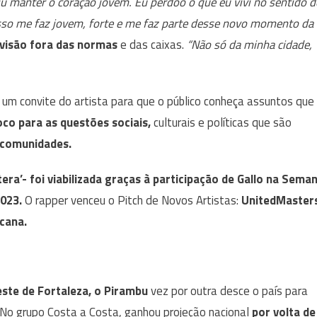
iu manter o coração jovem. Eu perdoo o que eu vivi no sentido d
Isso me faz jovem, forte e me faz parte desse novo momento da
visão fora das normas
e das caixas.
“Não só da minha cidade,
um convite do artista para que o público conheça assuntos que
co para as questões sociais,
culturais e políticas que são
s comunidades.
tera’- foi viabilizada graças à participação de Gallo na Sema
2023.
O rapper venceu o Pitch de Novos Artistas:
UnitedMaster
icana.
ste de Fortaleza, o Pirambu
vez por outra desce o país para
No grupo Costa a Costa, ganhou projeção nacional
por volta de