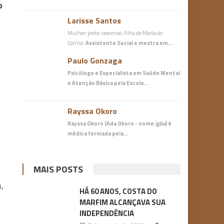
o
Larisse Santos
Mulher-preta-cearense, filha de Maria do
Carmo.
Assistente Social e mestra em…
Paulo Gonzaga
Psicólogo e Especialista em Saúde Mental
e Atenção Básica
pela Escola…
Rayssa Okoro
Rayssa Okoro (Ada Okoro - nome
igbo
) é
médica
formada pela…
MAIS POSTS
,
HÁ 60 ANOS, COSTA DO
MARFIM ALCANÇAVA SUA
INDEPENDÊNCIA