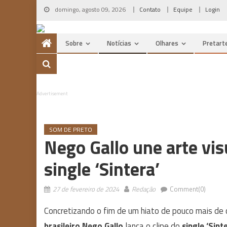
Skip
domingo, agosto 09, 2026
Contato
Equipe
Login
to
content
Sobre
Notícias
Olhares
Pretart
Advertisement
SOM DE PRETO
Nego Gallo une arte vis
single ‘Sintera’
27 de fevereiro de 2024
Redação
Comment(0)
Concretizando o fim de um hiato de pouco mais de 
brasileiro Nego Gallo
lança o clipe do
single ‘Sint