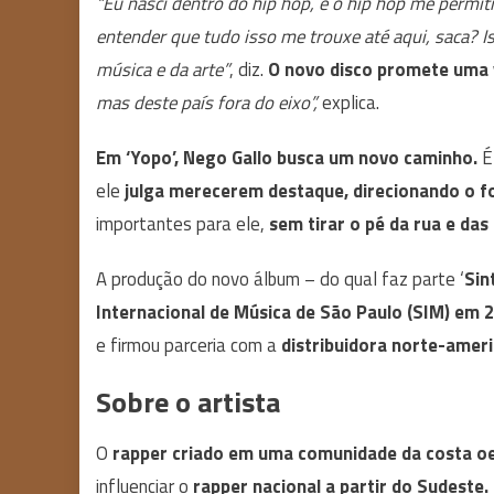
“Eu nasci dentro do hip hop, e o hip hop me permit
entender que tudo isso me trouxe até aqui, saca? 
música e da arte”
, diz.
O novo disco promete uma 
mas deste país fora do eixo”,
explica.
Em ‘Yopo’, Nego Gallo busca um novo caminho.
É 
ele
julga merecerem destaque, direcionando o fo
importantes para ele,
sem tirar o pé da rua e da
A produção do novo álbum – do qual faz parte ‘
Sin
Internacional de Música de São Paulo (SIM) em 
e firmou parceria com a
distribuidora norte-amer
Sobre o artista
O
rapper criado em uma comunidade da costa oe
influenciar o
rapper nacional a partir do Sudeste.