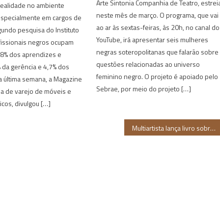
Arte Sintonia Companhia de Teatro, estrei
realidade no ambiente
neste mês de março. O programa, que vai
 especialmente em cargos de
ao ar às sextas-feiras, às 20h, no canal do
gundo pesquisa do Instituto
YouTube, irá apresentar seis mulheres
fissionais negros ocupam
negras soteropolitanas que falarão sobre
58% dos aprendizes e
questões relacionadas ao universo
% da gerência e 4,7% dos
feminino negro. O projeto é apoiado pelo
a última semana, a Magazine
Sebrae, por meio do projeto […]
a de varejo de móveis e
cos, divulgou […]
Multiartista lança livro sobre ancestralidade canavieira da Zona da Mata pernambucana