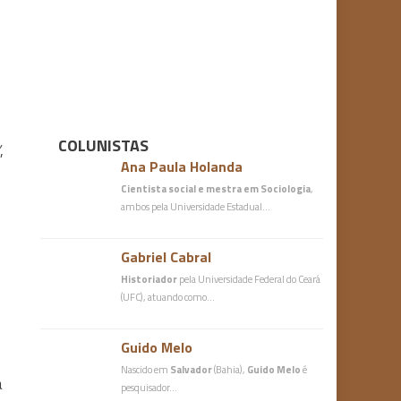
COLUNISTAS
,
Ana Paula Holanda
Cientista social e mestra em Sociologia
,
ambos pela Universidade Estadual…
Gabriel Cabral
Historiador
pela Universidade Federal do Ceará
(UFC), atuando como…
Guido Melo
Nascido em
Salvador
(Bahia),
Guido Melo
é
a
pesquisador…