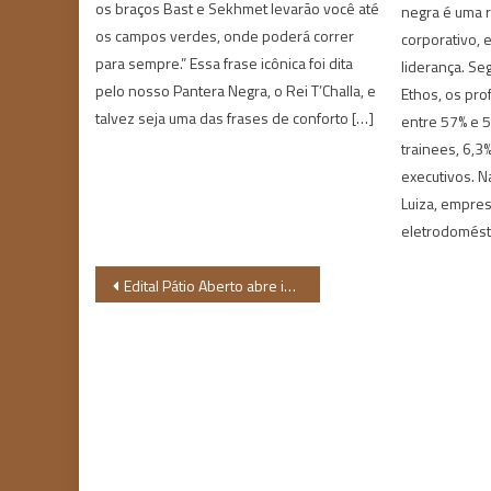
os braços Bast e Sekhmet levarão você até
negra é uma 
os campos verdes, onde poderá correr
corporativo,
para sempre.” Essa frase icônica foi dita
liderança. Se
pelo nosso Pantera Negra, o Rei T’Challa, e
Ethos, os pro
talvez seja uma das frases de conforto […]
entre 57% e 
trainees, 6,3
executivos. N
Luiza, empres
eletrodomésti
Navegação
Edital Pátio Aberto abre inscrições para projetos culturais no Maranhão
de
Post