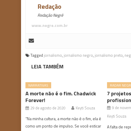
Redação
Redação Negrê
www.negre.com.br
Tagged
jornalismo
,
jornalismo negro
,
jornalismo preto
,
neg
LEIA TAMBÉM
NARRATIVAS
RADAR NEG
A morte não é o fim. Chadwick
7 projeto
Forever!
profissio
9 de novem
29 de agosto de 2020
Keyti Souza
Keyti Souza
“Na minha cultura, a morte não é o fim, ela é
como um ponto de impulso. Se você esticar
A falta de re