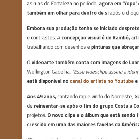
as ruas de Fortaleza no período,
agora em ‘Yopo’ 
também em olhar para dentro de si
após o choqu
Embora sua produção tenha se iniciado despre
e contrastes. A
concepção visual é de Kambô,
art
trabalhando com desenhos e
pinturas que abraçam
O
videoarte também conta com imagens de Luan
Wellington Gadelha.
“Esse videoclipe assina a ident
está disponível no
canal do artista no Youtube
e 
Aos 49 anos,
cantando rap e vindo do Nordeste,
G
de
reinventar-se após o fim do grupo Costa a C
projetos.
O novo clipe e o álbum que está sendo f
crescido em uma das maiores favelas da Améric