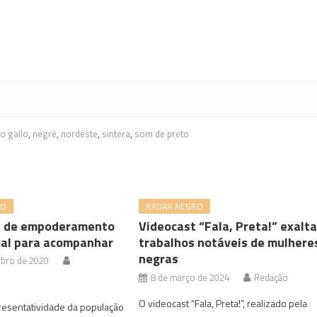
o gallo
,
negrê
,
nordeste
,
sintera
,
som de preto
RO
RADAR NEGRO
s de empoderamento
Videocast “Fala, Preta!” exalt
nal para acompanhar
trabalhos notáveis de mulhere
negras
bro de 2020
8 de março de 2024
Redação
O videocast “Fala, Preta!”, realizado pela
presentatividade da população