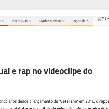
P
e
Narrativas
Black Nordeste
Especiais
ual e rap no videoclipe do
cinco anos desde o lançamento de ‘
Veterano’
em 2018, o
rapp
era’ nas plataformas digitais de vídeo. Unindo artes visuais e