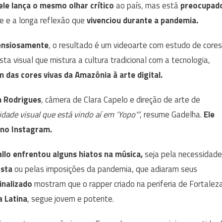
ele lança o mesmo olhar crítico
ao país, mas está
preocupad
e e a longa reflexão que
vivenciou durante a pandemia.
tensiosamente
, o resultado é um videoarte com estudo de cores
ista visual que mistura a cultura tradicional com a tecnologia,
 das cores vivas da Amazônia à arte digital.
 Rodrigues
, câmera de Clara Capelo e direção de arte de
idade visual que está vindo aí em ‘Yopo'”
, resume Gadelha.
Ele
no Instagram.
allo enfrentou alguns hiatos na música,
seja pela necessidade
osta
ou pelas imposições da pandemia, que adiaram seus
inalizado
mostram que o rapper criado na periferia de Fortaleza
a Latina
, segue jovem e potente.