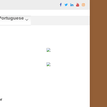
ortuguese
er