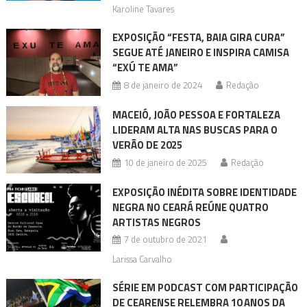
Karoline Tavares
EXPOSIÇÃO “FESTA, BAIA GIRA CURA”
SEGUE ATÉ JANEIRO E INSPIRA CAMISA
“EXÚ TE AMA”
8 de janeiro de 2024
Redação
MACEIÓ, JOÃO PESSOA E FORTALEZA
LIDERAM ALTA NAS BUSCAS PARA O
VERÃO DE 2025
10 de janeiro de 2025
Redação
EXPOSIÇÃO INÉDITA SOBRE IDENTIDADE
NEGRA NO CEARÁ REÚNE QUATRO
ARTISTAS NEGROS
7 de outubro de 2021
Larissa Carvalho
SÉRIE EM PODCAST COM PARTICIPAÇÃO
DE CEARENSE RELEMBRA 10 ANOS DA