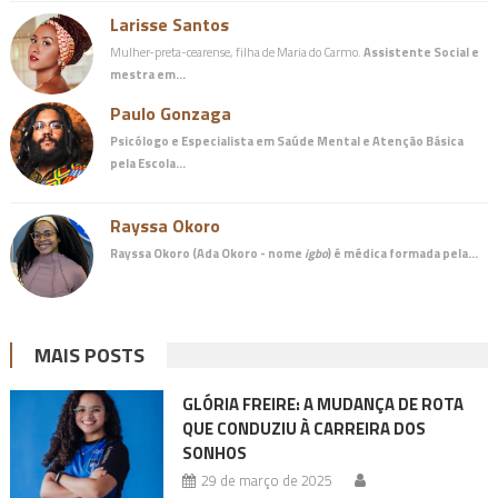
Larisse Santos
Mulher-preta-cearense, filha de Maria do Carmo.
Assistente Social e
mestra em…
Paulo Gonzaga
Psicólogo e Especialista em Saúde Mental e Atenção Básica
pela Escola…
Rayssa Okoro
Rayssa Okoro (Ada Okoro - nome
igbo
) é
médica
formada pela…
MAIS POSTS
GLÓRIA FREIRE: A MUDANÇA DE ROTA
QUE CONDUZIU À CARREIRA DOS
SONHOS
29 de março de 2025