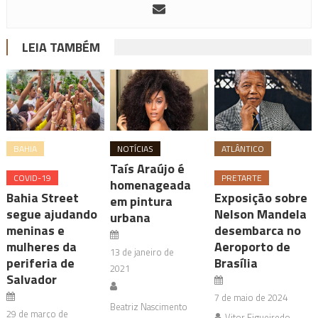
LEIA TAMBÉM
BAHIA
NOTÍCIAS
ATLÂNTICO
Taís Araújo é
COVID-19
PRETARTE
homenageada
Bahia Street
Exposição sobre
em pintura
segue ajudando
Nelson Mandela
urbana
meninas e
desembarca no
mulheres da
Aeroporto de
13 de janeiro de
periferia de
Brasília
2021
Salvador
7 de maio de 2024
Beatriz Nascimento
29 de março de
Vitor Figueiredo