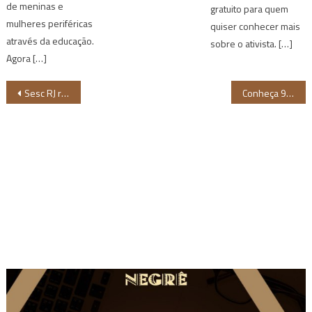
de meninas e
gratuito para quem
mulheres periféricas
quiser conhecer mais
através da educação.
sobre o ativista. […]
Agora […]
Navegação
Sesc RJ realiza congresso sobre a afrodiáspora, com convidados da América do Sul
Conheça 9 telejornalistas negras no cenário do telejornalismo brasileiro
de
Post