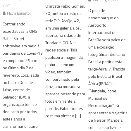
2021
O artista Fábio Gomes,
O piso de
Flávia Banastor
30, pintou o rosto da
desembarque do
atriz Taís Araújo, 42,
Contrariando
Aeroporto
em uma galeria a céu
expectativas, a ONG
Internacional de
aberto, na cidade de
Bahia Street
Brasília será palco de
Trindade-GO. Nas
sobrevive em meio à
uma exposição
redes sociais, Taís
pandemia de Covid-19
fotográfica inédita no
publicou a imagem da
e completou 25 anos
Brasil a partir desta
pintura, e em um
no último dia 2 de
terça-feira, 7. Trazida
vídeo, também
fevereiro. Localizada
pelo Instituto Brasil
compartilhado pela
no bairro Dois de
África (IBRAF), a
atriz, uma moradora
Julho, centro de
“Mandela, Ícone
aparece posando para
Salvador (BA), a
Mundial de
fotos em frente à
organização tem se
Reconciliação” irá
parede. Fábio Gomes
dedicado por todos
apresentar a trajetória
costuma pintar o […]
estes anos a
de Nelson Mandela,
transformar o futuro
com acesso livre e