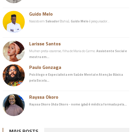
Guido Melo
Nascido em
Salvador
(Bahia),
Guido Melo
é pesquisador…
Larisse Santos
Mulher-preta-cearense, filha de Maria do Carmo.
Assistente Social e
mestra em…
Paulo Gonzaga
Psicólogo e Especialista em Saúde Mental e Atenção Básica
pela Escola…
Rayssa Okoro
Rayssa Okoro (Ada Okoro - nome
igbo
) é
médica
formada pela…
MAIS POSTS