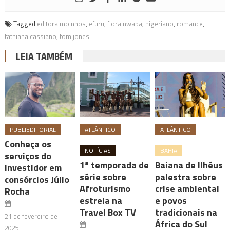
Tagged
editora moinhos
,
efuru
,
flora nwapa
,
nigeriano
,
romance
,
tathiana cassiano
,
tom jones
LEIA TAMBÉM
PUBLIEDITORIAL
ATLÂNTICO
ATLÂNTICO
Conheça os
NOTÍCIAS
BAHIA
serviços do
1ª temporada de
Baiana de Ilhéus
investidor em
série sobre
palestra sobre
consórcios Júlio
Afroturismo
crise ambiental
Rocha
estreia na
e povos
Travel Box TV
tradicionais na
21 de fevereiro de
África do Sul
2025