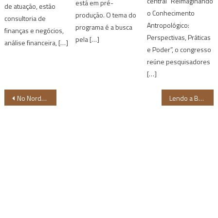
central “Reimaginando
está em pré-
de atuação, estão
o Conhecimento
produção. O tema do
consultoria de
Antropológico:
programa é a busca
finanças e negócios,
Perspectivas, Práticas
pela […]
análise financeira, […]
e Poder”, o congresso
reúne pesquisadores
[…]
Navegação
No Nordeste, 70% das Secretarias Municipais não implementam ensino de História e Cultura Africana e Afro-Brasileira
Lendo a Bahia: Projeto destaca literatura negra e indígena contemporânea
de
Post