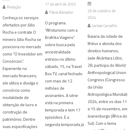
17 de abril de 2023
Redação
26 de outubro de
Flávia Banastor
Conheça os serviços
2024
O programa
ofertados por Júlio
Larissa Carvalho
“Afroturismo com a
Rocha e contrate O
Baiana da cidade de
Brafrika Viagens”
mineiro Júlio Rocha se
Ilhéus e ativista dos
sobre busca pela
posiciona no mercado
direitos humanos,
ancestralidade
como “O Investidor em
Jade Alcântara Lôbo,
estreou no último
Consórcios”.
28, participa do World
sábado, 15, na Travel
Experiente no
Anthropological Union
Box TV, canal fechado
mercado financeiro,
Congress (Congresso
com mais de 12
ele utiliza e divulga o
da União
milhões de
consórcio como
Antropológica Mundial)
assinantes. A série
modalidade de
2024, entre os dias 11
está na primeira
obtenção de lucro e
e 15 de novembro, em
temporada e tem 17
construção de
Joanesburgo (África do
episódios. E a
patrimônio. Dentre
Sul). Com o tema
segunda temporada já
suas especificações