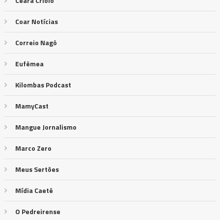
Ceará Criolo
Coar Notícias
Correio Nagô
Eufêmea
Kilombas Podcast
MamyCast
Mangue Jornalismo
Marco Zero
Meus Sertões
Mídia Caeté
O Pedreirense