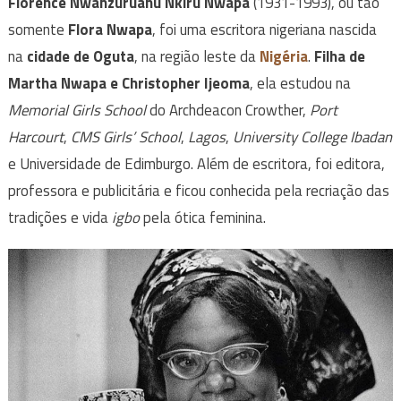
Florence Nwanzuruahu Nkiru Nwapa
(1931-1993), ou tão
somente
Flora Nwapa
, foi uma escritora nigeriana nascida
na
cidade de Oguta
, na região leste da
Nigéria
.
Filha de
Martha Nwapa e Christopher Ijeoma
, ela estudou na
Memorial Girls School
do Archdeacon Crowther,
Port
Harcourt
,
CMS Girls’ School
,
Lagos
,
University College Ibadan
e Universidade de Edimburgo. Além de escritora, foi editora,
professora e publicitária e ficou conhecida pela recriação das
tradições e vida
igbo
pela ótica feminina.