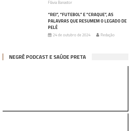
Flávia Banastor
“REI”, “FUTEBOL” E “CRAQUE”, AS
PALAVRAS QUE RESUMEM O LEGADO DE
PELÉ
24 de outubro de 2024
Redação
NEGRÊ PODCAST E SAÚDE PRETA