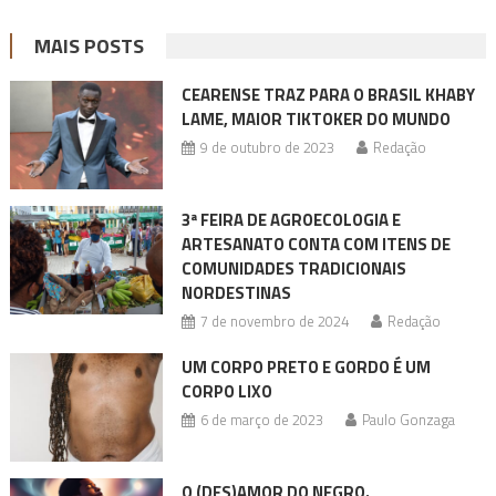
MAIS POSTS
CEARENSE TRAZ PARA O BRASIL KHABY
LAME, MAIOR TIKTOKER DO MUNDO
9 de outubro de 2023
Redação
3ª FEIRA DE AGROECOLOGIA E
ARTESANATO CONTA COM ITENS DE
COMUNIDADES TRADICIONAIS
NORDESTINAS
7 de novembro de 2024
Redação
UM CORPO PRETO E GORDO É UM
CORPO LIXO
6 de março de 2023
Paulo Gonzaga
O (DES)AMOR DO NEGRO.