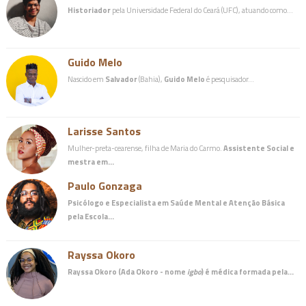
Historiador
pela Universidade Federal do Ceará (UFC), atuando como…
Guido Melo
Nascido em
Salvador
(Bahia),
Guido Melo
é pesquisador…
Larisse Santos
Mulher-preta-cearense, filha de Maria do Carmo.
Assistente Social e
mestra em…
Paulo Gonzaga
Psicólogo e Especialista em Saúde Mental e Atenção Básica
pela Escola…
Rayssa Okoro
Rayssa Okoro (Ada Okoro - nome
igbo
) é
médica
formada pela…