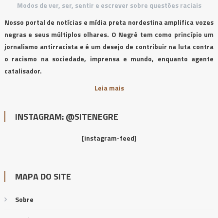
Modos de ver, ser, sentir e escrever sobre questões raciais
Nosso portal de notícias e mídia preta nordestina amplifica vozes
negras e seus múltiplos olhares. O Negrê tem como princípio um
jornalismo antirracista e é um desejo de contribuir na luta contra
o racismo na sociedade, imprensa e mundo, enquanto agente
catalisador.
Leia mais
INSTAGRAM: @SITENEGRE
[instagram-feed]
MAPA DO SITE
Sobre