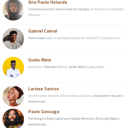
Ana Paula Holanda
Cientista social e mestra em Sociologia
, ambos pela Universidade
Estadual…
Gabriel Cabral
Historiador
pela Universidade Federal do Ceará (UFC), atuando como…
Guido Melo
Nascido em
Salvador
(Bahia),
Guido Melo
é pesquisador…
Larisse Santos
Mulher-preta-cearense, filha de Maria do Carmo.
Assistente Social e
mestra em…
Paulo Gonzaga
Psicólogo e Especialista em Saúde Mental e Atenção Básica
pela Escola…