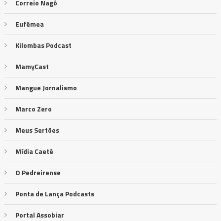
Correio Nagô
Eufêmea
Kilombas Podcast
MamyCast
Mangue Jornalismo
Marco Zero
Meus Sertões
Mídia Caeté
O Pedreirense
Ponta de Lança Podcasts
Portal Assobiar