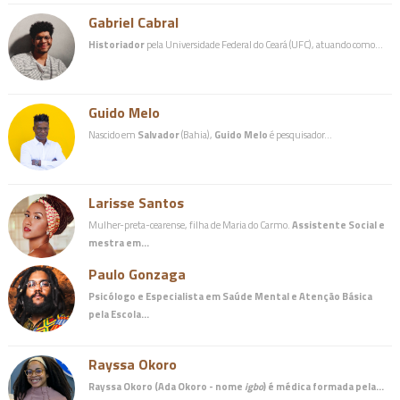
Gabriel Cabral
Historiador
pela Universidade Federal do Ceará (UFC), atuando como…
Guido Melo
Nascido em
Salvador
(Bahia),
Guido Melo
é pesquisador…
Larisse Santos
Mulher-preta-cearense, filha de Maria do Carmo.
Assistente Social e
mestra em…
Paulo Gonzaga
Psicólogo e Especialista em Saúde Mental e Atenção Básica
pela Escola…
Rayssa Okoro
Rayssa Okoro (Ada Okoro - nome
igbo
) é
médica
formada pela…