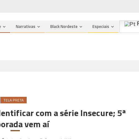
P
e
Narrativas
Black Nordeste
Especiais
TELA PRETA
entificar com a série Insecure; 5ª
orada vem aí