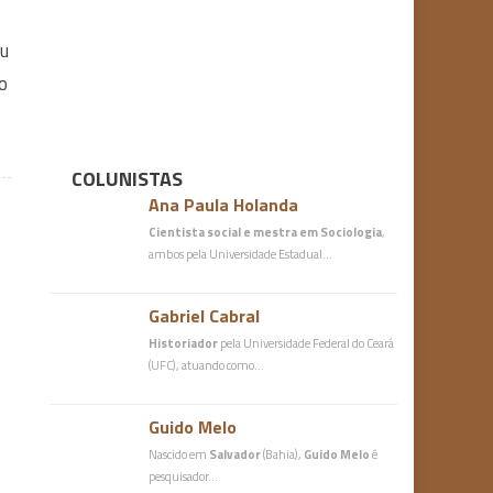
ou
o
COLUNISTAS
Ana Paula Holanda
Cientista social e mestra em Sociologia
,
ambos pela Universidade Estadual…
Gabriel Cabral
Historiador
pela Universidade Federal do Ceará
(UFC), atuando como…
Guido Melo
Nascido em
Salvador
(Bahia),
Guido Melo
é
pesquisador…