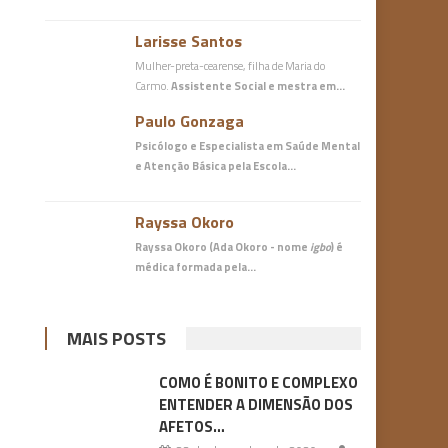
Larisse Santos
Mulher-preta-cearense, filha de Maria do
Carmo.
Assistente Social e mestra em…
Paulo Gonzaga
Psicólogo e Especialista em Saúde Mental
e Atenção Básica
pela Escola…
Rayssa Okoro
Rayssa Okoro (Ada Okoro - nome
igbo
) é
médica
formada pela…
MAIS POSTS
COMO É BONITO E COMPLEXO
ENTENDER A DIMENSÃO DOS
AFETOS…