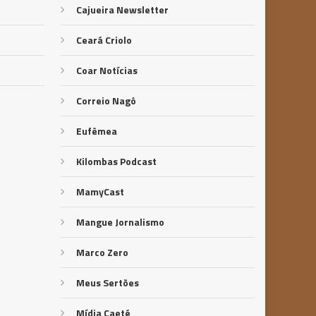
Cajueira Newsletter
Ceará Criolo
Coar Notícias
Correio Nagô
Eufêmea
Kilombas Podcast
MamyCast
Mangue Jornalismo
Marco Zero
Meus Sertões
Mídia Caeté