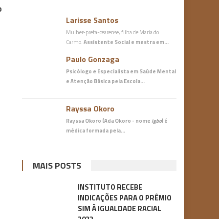
o
Larisse Santos
Mulher-preta-cearense, filha de Maria do
Carmo.
Assistente Social e mestra em…
Paulo Gonzaga
Psicólogo e Especialista em Saúde Mental
e Atenção Básica
pela Escola…
Rayssa Okoro
Rayssa Okoro (Ada Okoro - nome
igbo
) é
médica
formada pela…
MAIS POSTS
INSTITUTO RECEBE
INDICAÇÕES PARA O PRÊMIO
SIM À IGUALDADE RACIAL