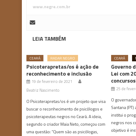
www.negre.com.br
LEIA TAMBÉM
CEARÁ
RADAR NEGRO
CEARÁ
Psicoterapretas/os é ação de
Governo d
reconhecimento e inclusão
Lei com 20
concursos
19 de fevereiro de 2021
25 de fever
Beatriz Nascimento
O governador
O Psicoterapretas/os é um projeto que visa
Santana (PT) 
buscar o reconhecimento de psicólogos e
institui o pro
psicoterapeutas negros no Ceará. A ideia,
negros nos co
segundo o criador Maia Neto, começou com
objetivo é ins
uma questão: “Quem são as psicólogas,