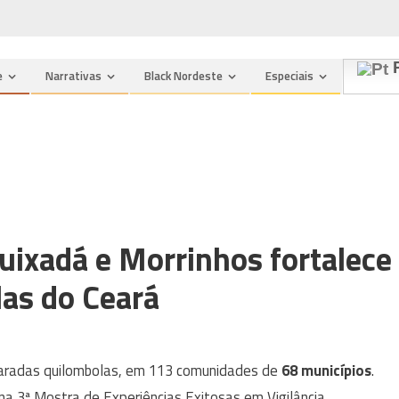
P
e
Narrativas
Black Nordeste
Especiais
Quixadá e Morrinhos fortalece
as do Ceará
claradas quilombolas, em 113 comunidades de
68 municípios
.
a 3ª Mostra de Experiências Exitosas em Vigilância