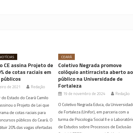
NOTÍCIAS
CEARÁ
o CE assina Projeto de
Coletivo Negrada promove
% de cotas raciais em
colóquio antirracista aberto a
 públicos
público na Universidade de
Fortaleza
eiro de 2021
Redação
19 de novembro de 2024
Redação
 do Estado do Ceará Camilo
O Coletivo Negrada Educa, da Universidad
assinou o Projeto de Lei que
de Fortaleza (Unifor), em parceria com a
grama de cotas raciais para
turma de Psicologia Social II e o Laboratóri
ncursos públicos do Ceará. O
de Estudos sobre Processos de Exclusão
tituir 20% das vagas ofertadas