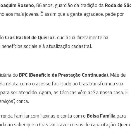
Joaquim Roseno
, 86 anos, guardião da tradição da
Roda de Sã
sino aos mais jovens. É assim que a gente agradece, pede por
elo
Cras Rachel de Queiroz
, que atua diretamente na
s benefícios sociais e à atualização cadastral.
iciária do
BPC (Benefício de Prestação Continuada)
. Mãe de
 ela relata como o acesso facilitado ao Cras transformou sua
 para ser atendido. Agora, as técnicas vêm até a nossa casa. É
viços”, conta.
a renda familiar com faxinas e conta com o
Bolsa Família
para
mada ao saber que o Cras vai trazer cursos de capacitação. Quero