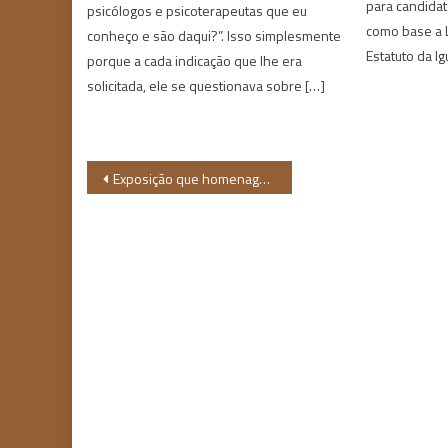
para candida
psicólogos e psicoterapeutas que eu
como base a L
conheço e são daqui?”. Isso simplesmente
Estatuto da Ig
porque a cada indicação que lhe era
solicitada, ele se questionava sobre […]
Navegação
Exposição que homenageia a Rainha da Ciranda chega a Fortaleza
de
Post