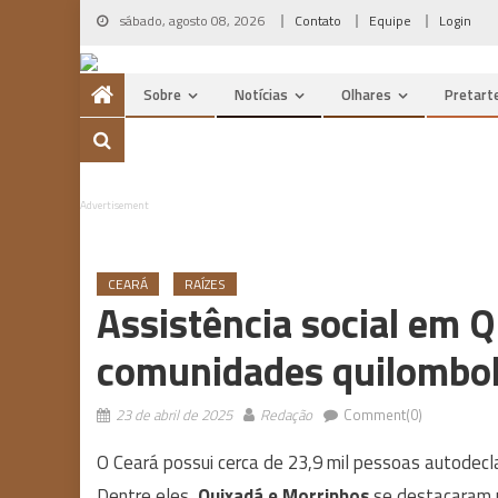
Skip
sábado, agosto 08, 2026
Contato
Equipe
Login
to
content
Sobre
Notícias
Olhares
Pretart
Advertisement
CEARÁ
RAÍZES
Assistência social em 
comunidades quilombol
23 de abril de 2025
Redação
Comment(0)
O Ceará possui cerca de 23,9 mil pessoas autode
Dentre eles,
Quixadá e Morrinhos
se destacaram n