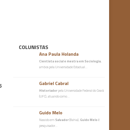
s
COLUNISTAS
Ana Paula Holanda
Cientista social e mestra em Sociologia
,
ambos pela Universidade Estadual…
Gabriel Cabral
5
Historiador
pela Universidade Federal do Ceará
(UFC), atuando como…
Guido Melo
Nascido em
Salvador
(Bahia),
Guido Melo
é
pesquisador…