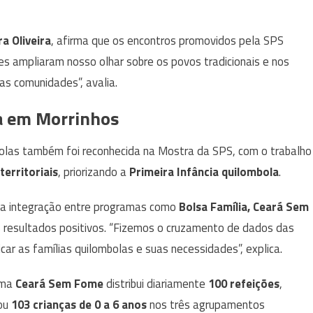
ra Oliveira
, afirma que os encontros promovidos pela SPS
ões ampliaram nosso olhar sobre os povos tradicionais e nos
as comunidades”, avalia.
la em Morrinhos
olas também foi reconhecida na Mostra da SPS, com o trabalho
erritoriais
, priorizando a
Primeira Infância quilombola
.
a integração entre programas como
Bolsa Família, Ceará Sem
s resultados positivos. “Fizemos o cruzamento de dados das
icar as famílias quilombolas e suas necessidades”, explica.
ama
Ceará Sem Fome
distribui diariamente
100 refeições
,
cou
103 crianças de 0 a 6 anos
nos três agrupamentos