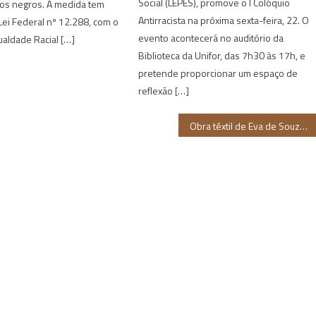
Social (LEPES), promove o I Colóquio
tos negros. A medida tem
Antirracista na próxima sexta-feira, 22. O
ei Federal nº 12.288, com o
evento acontecerá no auditório da
ualdade Racial […]
Biblioteca da Unifor, das 7h30 às 17h, e
pretende proporcionar um espaço de
reflexão […]
Obra têxtil de Eva de Souza é incorporada a acervo público na Suíça