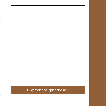
o
e
Ouça todos os episódios aqui
o