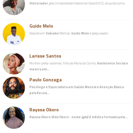
Historiador
pela Universidade Federal do Ceará (UFC), atuando como…
Guido Melo
Nascido em
Salvador
(Bahia),
Guido Melo
é pesquisador…
Larisse Santos
Mulher-preta-cearense, filha de Maria do Carmo.
Assistente Social e
mestra em…
Paulo Gonzaga
Psicólogo e Especialista em Saúde Mental e Atenção Básica
pela Escola…
Rayssa Okoro
Rayssa Okoro (Ada Okoro - nome
igbo
) é
médica
formada pela…