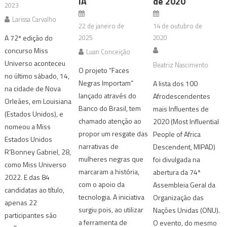
IA
de 2020
2023
Larissa Carvalho
22 de janeiro de
14 de outubro de
A 72ª edição do
2025
2020
concurso Miss
Luan Conceição
Universo aconteceu
Beatriz Nascimento
O projeto “Faces
no último sábado, 14,
Negras Importam”
A lista dos 100
na cidade de Nova
lançado através do
Afrodescendentes
Orleães, em Louisiana
Banco do Brasil, tem
mais Influentes de
(Estados Unidos), e
chamado atenção ao
2020 (Most Influential
nomeou a Miss
propor um resgate das
People of Africa
Estados Unidos
narrativas de
Descendent, MIPAD)
R’Bonney Gabriel, 28,
mulheres negras que
foi divulgada na
como Miss Universo
marcaram a história,
abertura da 74ª
2022. E das 84
com o apoio da
Assembleia Geral da
candidatas ao título,
tecnologia. A iniciativa
Organização das
apenas 22
surgiu pois, ao utilizar
Nações Unidas (ONU).
participantes são
a ferramenta de
O evento, do mesmo