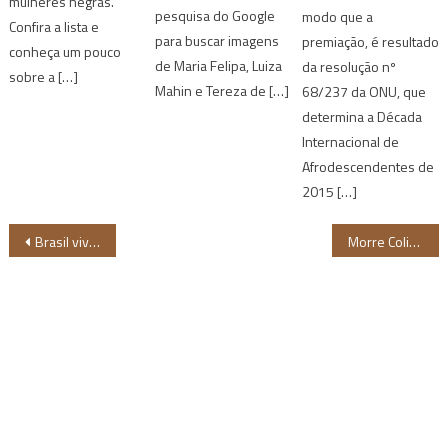
mulheres negras.
pesquisa do Google
modo que a
Confira a lista e
para buscar imagens
premiação, é resultado
conheça um pouco
de Maria Felipa, Luiza
da resolução nº
sobre a […]
Mahin e Tereza de […]
68/237 da ONU, que
determina a Década
Internacional de
Afrodescendentes de
2015 […]
Navegação
Brasil vive nova epidemia de fome
Morre Colin Powell, primeiro secretário de estado negro dos EUA
de
Post