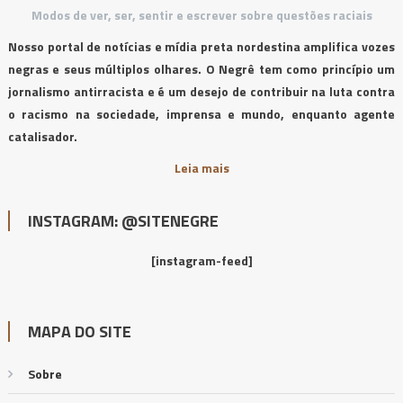
Modos de ver, ser, sentir e escrever sobre questões raciais
Nosso portal de notícias e mídia preta nordestina amplifica vozes
negras e seus múltiplos olhares. O Negrê tem como princípio um
jornalismo antirracista e é um desejo de contribuir na luta contra
o racismo na sociedade, imprensa e mundo, enquanto agente
catalisador.
Leia mais
INSTAGRAM: @SITENEGRE
[instagram-feed]
MAPA DO SITE
Sobre