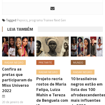
Tagged
Pepsico
,
programa Trainee Next Gen
LEIA TAMBÉM
RADAR NEGRO
PRETARTE
MUNDO
Confira as
RADAR NEGRO
RADAR NEGRO
pretas que
Projeto recria
10 brasileiros
participaram do
rostos de Maria
negros estão em
Miss Universo
Felipa, Luiza
lista dos 100
2022
Mahin e Tereza
afrodescendente
de Benguela com
mais influentes
20 de janeiro de