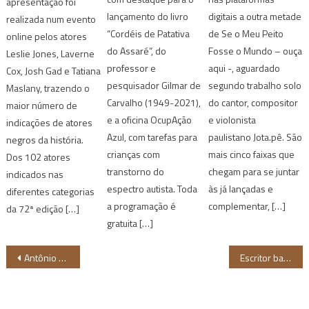
apresentação foi
lançamento do livro
digitais a outra metade
realizada num evento
“Cordéis de Patativa
de Se o Meu Peito
online pelos atores
do Assaré”, do
Fosse o Mundo – ouça
Leslie Jones, Laverne
professor e
aqui -, aguardado
Cox, Josh Gad e Tatiana
pesquisador Gilmar de
segundo trabalho solo
Maslany, trazendo o
Carvalho (1949-2021),
do cantor, compositor
maior número de
e a oficina OcupAção
e violonista
indicações de atores
Azul, com tarefas para
paulistano Jota.pê. São
negros da história.
crianças com
mais cinco faixas que
Dos 102 atores
transtorno do
chegam para se juntar
indicados nas
espectro autista. Toda
às já lançadas e
diferentes categorias
a programação é
complementar, […]
da 72ª edição […]
gratuita […]
Navegação
Antônio Pitanga recebe homenagem no Festival de Cinema Brasileiro em Paris
Escritor baiano Wesley Correia lança livro de poesias “Secreta Ilusão”
de