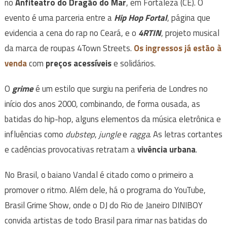
no
Anfiteatro do Dragão do Mar
, em Fortaleza (CE). O
evento é uma parceria entre a
Hip Hop Fortal
, página que
evidencia a cena do rap no Ceará, e o
4RTIN
, projeto musical
da marca de roupas 4Town Streets.
Os ingressos já estão à
venda
com
preços acessíveis
e solidários.
O
grime
é um estilo que surgiu na periferia de Londres no
início dos anos 2000, combinando, de forma ousada, as
batidas do hip-hop, alguns elementos da música eletrônica e
influências como
dubstep
,
jungle
e
ragga
. As letras cortantes
e cadências provocativas retratam a
vivência urbana
.
No Brasil, o baiano Vandal é citado como o primeiro a
promover o ritmo. Além dele, há o programa do YouTube,
Brasil Grime Show, onde o DJ do Rio de Janeiro DINIBOY
convida artistas de todo Brasil para rimar nas batidas do