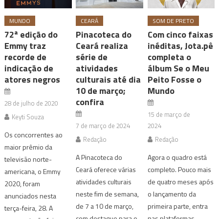
MUNDO
CEARÁ
SOM DE PRETO
72ª edição do
Pinacoteca do
Com cinco faixas
Emmy traz
Ceará realiza
inéditas, Jota.pê
recorde de
série de
completa o
indicação de
atividades
álbum Se o Meu
atores negros
culturais até dia
Peito Fosse o
10 de março;
Mundo
confira
28 de julho de 2020
15 de março de
Keyti Souza
7 de março de 2024
2024
Os concorrentes ao
Redação
Redação
maior prêmio da
A Pinacoteca do
Agora o quadro está
televisão norte-
Ceará oferece várias
completo. Pouco mais
americana, o Emmy
atividades culturais
de quatro meses após
2020, foram
neste fim de semana,
o lançamento da
anunciados nesta
de 7 a 10 de março,
primeira parte, entra
terça-feira, 28. A
com destaque para o
nas plataformas