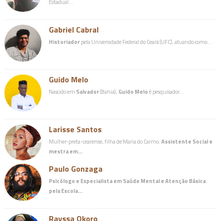
Estadual…
Gabriel Cabral
Historiador
pela Universidade Federal do Ceará (UFC), atuando como…
Guido Melo
Nascido em
Salvador
(Bahia),
Guido Melo
é pesquisador…
Larisse Santos
Mulher-preta-cearense, filha de Maria do Carmo.
Assistente Social e
mestra em…
Paulo Gonzaga
Psicólogo e Especialista em Saúde Mental e Atenção Básica
pela Escola…
Rayssa Okoro