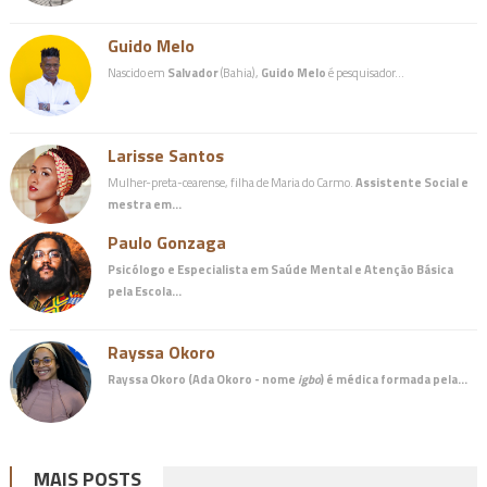
Guido Melo
Nascido em
Salvador
(Bahia),
Guido Melo
é pesquisador…
Larisse Santos
Mulher-preta-cearense, filha de Maria do Carmo.
Assistente Social e
mestra em…
Paulo Gonzaga
Psicólogo e Especialista em Saúde Mental e Atenção Básica
pela Escola…
Rayssa Okoro
Rayssa Okoro (Ada Okoro - nome
igbo
) é
médica
formada pela…
MAIS POSTS