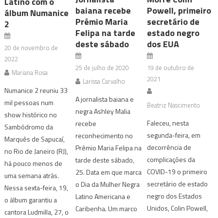
Latino com o
baiana recebe
Powell, primeiro
álbum Numanice
Prêmio Maria
secretário de
2
Felipa na tarde
estado negro
deste sábado
dos EUA
20 de novembro de
2022
25 de julho de 2020
19 de outubro de
Mariana Rosa
2021
Larissa Carvalho
Numanice 2 reuniu 33
A jornalista baiana e
mil pessoas num
Beatriz Nascimento
negra Ashley Malia
show histórico no
Faleceu, nesta
recebe
Sambódromo da
segunda-feira, em
reconhecimento no
Marquês de Sapucaí,
decorrência de
Prêmio Maria Felipa na
no Rio de Janeiro (RJ),
complicações da
tarde deste sábado,
há pouco menos de
COVID-19 o primeiro
25. Data em que marca
uma semana atrás.
secretário de estado
o Dia da Mulher Negra
Nessa sexta-feira, 19,
negro dos Estados
Latino Americana e
o álbum garantiu a
Unidos, Colin Powell,
Caribenha. Um marco
cantora Ludmilla, 27, o