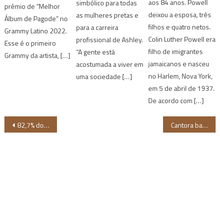
aos 84 anos. Powell
simbólico para todas
prêmio de “Melhor
deixou a esposa, três
as mulheres pretas e
Álbum de Pagode” no
filhos e quatro netos.
para a carreira
Grammy Latino 2022.
Colin Luther Powell era
profissional de Ashley.
Esse é o primeiro
filho de imigrantes
“A gente está
Grammy da artista, […]
jamaicanos e nasceu
acostumada a viver em
no Harlem, Nova York,
uma sociedade […]
em 5 de abril de 1937.
De acordo com […]
Navegação
82,7% dos suicídios no Nordeste são de pessoas negras, revela estudo da UFRN
Cantora baiana Melly se apresenta com novo show na Caixa Cultural Fortaleza
de
Post