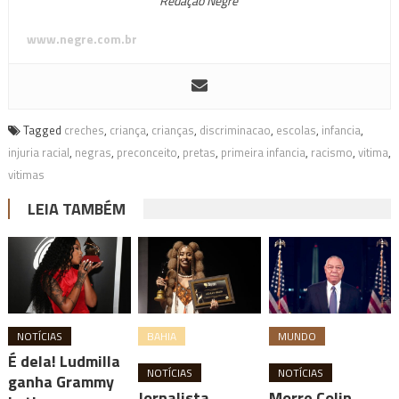
Redação Negrê
www.negre.com.br
Tagged
creches
,
criança
,
crianças
,
discriminacao
,
escolas
,
infancia
,
injuria racial
,
negras
,
preconceito
,
pretas
,
primeira infancia
,
racismo
,
vitima
,
vitimas
LEIA TAMBÉM
NOTÍCIAS
BAHIA
MUNDO
É dela! Ludmilla
NOTÍCIAS
NOTÍCIAS
ganha Grammy
Jornalista
Morre Colin