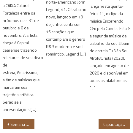
norte-americano John
a CAIXA Cultural
lança nesta quinta-
Legend, 41. O trabalho
Fortaleza entre os
feira, 11, o clipe da
novo, lançado em 19
próximos dias 31 de
música Escorrendo
de junho, conta com
outubro e 8 de
Céu pela Canela. Esta é
16 canções que
novembro. A artista
a segunda música de
contemplam o gênero
chega à Capital
trabalho do seu álbum
R&B moderno e soul
cearense trazendo
de estreia Eu Não Sou
romântico. Legend […]
releituras de seu disco
Afrofuturista (2020),
de
lançado em agosto de
estreia, Amaríssima,
2020 e disponível em
além de músicas que
todas as plataformas
marcaram sua
[…]
trajetória artística.
Serão seis
apresentações […]
Navegação
Semana do Audiovisual Negro acontece em Pernambuco com programação gratuita
Capacitação para jovens empreendedores negros de Salvador está com inscrições abertas