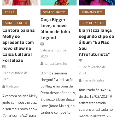
CEARÁ
SOM DE PRETO
PERNAMBUCO
Ouça Bigger
SOM DE PRETO
SOM DE PRETO
Love, o novo
Cantora baiana
biarritzzz lança
álbum de John
Melly se
segundo clipe do
Legend
apresenta com
álbum “Eu Não
novo show na
Sou
5 de setembro de
Caixa Cultural
Afrofuturista”
2020
Fortaleza
Larissa Carvalho
11 de fevereiro de
29 de outubro de
O fim de semana
2021
2025
chegou! E a indicação
Flávia Banastor
do Negrê no Som de
Redação
Atualizado às 14h54
Preto deste sábado, 5,
A cantora baiana Melly
do dia 12/02/2021 A
é o sexto álbum Bigger
junto com seu trio traz
artista transmídia
Love (Amor Maior), do
o seu mais novo show
cearense radicada no
cantor e compositor
“Amaríssima V.2” para
Recife, biarritzzz, 26,