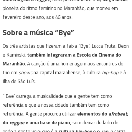
pioneira do ritmo feminino no Maranhão, que morreu em
fevereiro deste ano, aos 46 anos.
Sobre a música “Bye”
Os três artistas que fizeram a faixa “Bye”, Lucca Truta, Deon
e Kaminski,
também integraram a Escola de Cinema do
Maranhão
. A canção é uma homenagem aos encontros do
trio em
shows
na capital maranhense, à cultura
hip-hop
e à
Ilha de São Luís.
“’Bye’ carrega a musicalidade que a gente tem como
referência e que a nossa cidade também tem como
referência. A gente procurou utilizar
elementos do
afrobeat
,
do
reggae
e uma base de piano
, sem deixar de lado de
onde a gente veio: que é
a cultura
hip-hop
e o
rap
. A carga