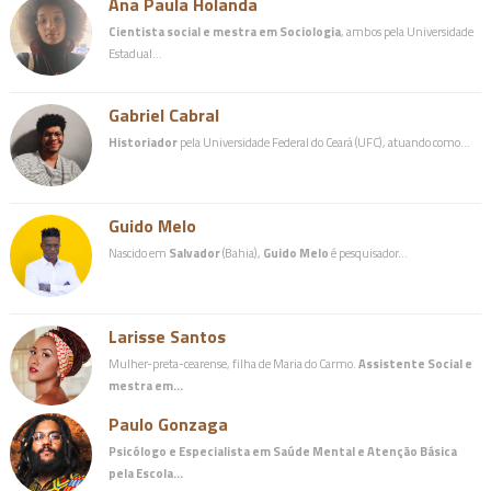
Ana Paula Holanda
Cientista social e mestra em Sociologia
, ambos pela Universidade
Estadual…
Gabriel Cabral
Historiador
pela Universidade Federal do Ceará (UFC), atuando como…
Guido Melo
Nascido em
Salvador
(Bahia),
Guido Melo
é pesquisador…
Larisse Santos
Mulher-preta-cearense, filha de Maria do Carmo.
Assistente Social e
mestra em…
Paulo Gonzaga
Psicólogo e Especialista em Saúde Mental e Atenção Básica
pela Escola…