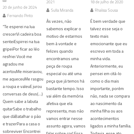
2021
18 de julho de 2020
20 de junho de 2024
Sulla Miranda
Rhaíssa Sousa
Fernando Pinto
Às vezes, não
É bem verdade que
“Te esperei na lua
sabemos explicar o
talvez esse seja o
crescerVi cadeira boa
motivo de estarmos
texto mais
senteiEspirrei na tua
bem à vontade e
emocionante que eu
gripeiPor ficar ao léo
felizes quando
escrevo em toda a
resfriei Você me
encontramos uma
minha vida.
agradou me
peça de roupa
Anteriormente, eu
acertouMe miseravou,
especial ou até uma
pensei em citá-lo
me aqueceuMe rasgou
peça que já temos há
como o dia mais
a roupa e valeuE jurou
bastante tempo. Isso
importante, porém
conversas de deus(…)
vai além da memória
não, nada se compara
Quem sabe a labuta
afetiva que ela
ao nascimento da
quitarSabe o trabalho
representa, mas não
minha filha ou aos
que dáBatalhar o pão
vamos entrar nesse
acontecimentos
e trazerPara a casa o
assunto agora, vamos
ligados a minha família.
sobreviver Encontrei
falar sobre cor! Essa
Todavia, esse ato