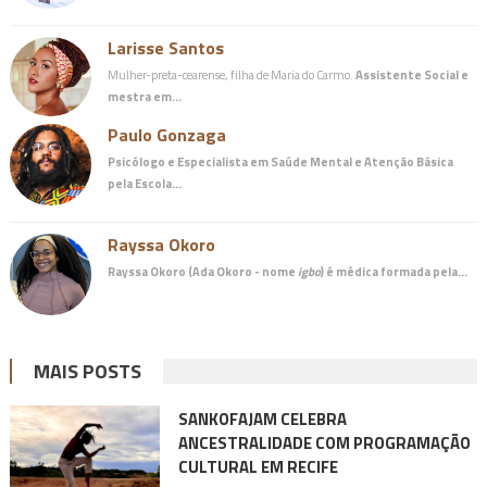
Larisse Santos
Mulher-preta-cearense, filha de Maria do Carmo.
Assistente Social e
mestra em…
Paulo Gonzaga
Psicólogo e Especialista em Saúde Mental e Atenção Básica
pela Escola…
Rayssa Okoro
Rayssa Okoro (Ada Okoro - nome
igbo
) é
médica
formada pela…
MAIS POSTS
SANKOFAJAM CELEBRA
ANCESTRALIDADE COM PROGRAMAÇÃO
CULTURAL EM RECIFE