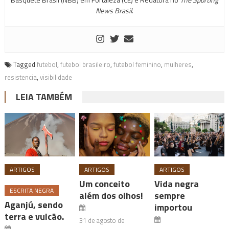
News Brasil
.
Tagged
futebol
,
futebol brasileiro
,
futebol feminino
,
mulheres
,
resistencia
,
visibilidade
LEIA TAMBÉM
ARTIGOS
ARTIGOS
ARTIGOS
Um conceito
Vida negra
ESCRITA NEGRA
além dos olhos!
sempre
Aganjú, sendo
importou
terra e vulcão.
31 de agosto de