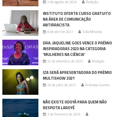
2 de agosto de 2024
Redação
INSTITUTO OFERTA CURSO GRATUITO
NA ÁREA DE COMUNICAÇÃO
ANTIRRACISTA
8 de abril de 2021
Sulla Miranda
DRA. JAQUELINE GOES VENCE O PRÊMIO
INSPIRADORAS 2023 NA CATEGORIA
‘MULHERES NA CIÊNCIA’
22 de setembro de 2023
Redação
IZA SERÁ APRESENTADORA DO PRÊMIO
MULTISHOW 2021
26 de julho de 2021
Andressa Gomes
NÃO EXISTE ODOYÁ PARA QUEM NÃO
RESPEITA LAROYÉ
3 de fevereiro de 2025