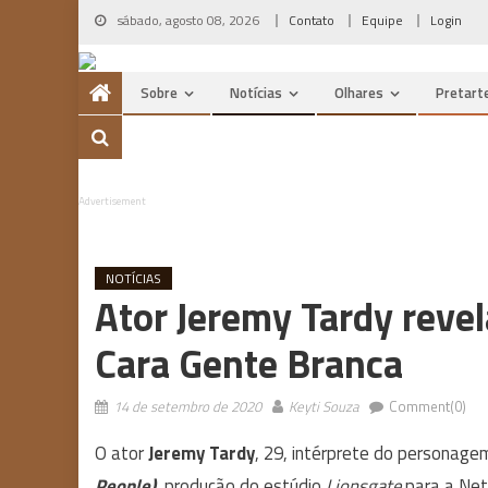
Skip
sábado, agosto 08, 2026
Contato
Equipe
Login
to
content
Sobre
Notícias
Olhares
Pretart
Advertisement
NOTÍCIAS
Ator Jeremy Tardy reve
Cara Gente Branca
14 de setembro de 2020
Keyti Souza
Comment(0)
O ator
Jeremy Tardy
, 29, intérprete do personage
People)
, produção do estúdio
Lionsgate
para a Netf