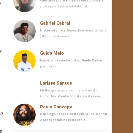
Cientista social e mestra em Sociologia
,
e
ambos pela Universidade Estadual…
Gabriel Cabral
Historiador
pela Universidade Federal do Ceará
(UFC), atuando como…
r
Guido Melo
Nascido em
Salvador
(Bahia),
Guido Melo
é
pesquisador…
Larisse Santos
Mulher-preta-cearense, filha de Maria do
Carmo.
Assistente Social e mestra em…
Paulo Gonzaga
mo
Psicólogo e Especialista em Saúde Mental
e Atenção Básica
pela Escola…
e