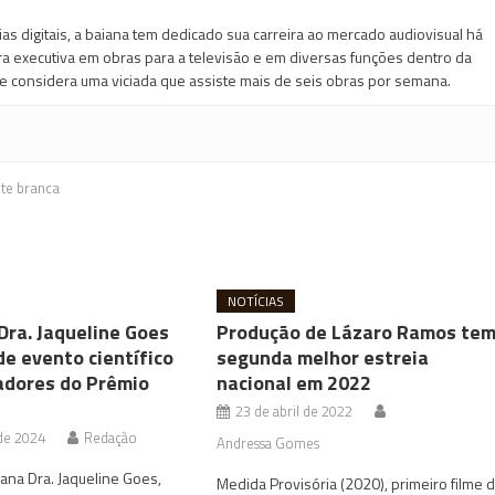
s digitais, a baiana tem dedicado sua carreira ao mercado audiovisual há
ora executiva em obras para a televisão e em diversas funções dentro da
e considera uma viciada que assiste mais de seis obras por semana.
nte branca
NOTÍCIAS
Dra. Jaqueline Goes
Produção de Lázaro Ramos te
de evento científico
segunda melhor estreia
dores do Prêmio
nacional em 2022
23 de abril de 2022
 de 2024
Redação
Andressa Gomes
iana Dra. Jaqueline Goes,
Medida Provisória (2020), primeiro filme 