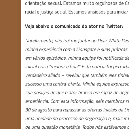
orientação sexual. Estamos muito orgulhosos de Ca
racial e justiça social. Estamos ansiosos para inic
Veja abaixo o comunicado do ator no Twitter:
“Infelizmente, não irei me juntar ao Dear White P
minha experiência com a Lionsgate e suas práticas d
em vários episódios, minha equipe foi notificada d
inicial era a “melhor e final”. Esta notícia foi p
verdadeiro aliado – revelou que também eles tinha
sucesso uma contra-oferta. Minha equipe expresso
sua posição de que o ator branco era capaz de ne
experiência. Com esta informação, seis membros re
30 de agosto para repassar as ofertas iniciais d
uma unidade no processo de negociação e, mais imp
de uma questão monetária. Todos nós estávamos cie