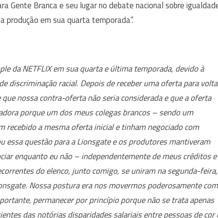
ra Gente Branca e seu lugar no debate nacional sobre igualdad
iar a produção em sua quarta temporada”.
eople da NETFLIX em sua quarta e última temporada, devido à
e discriminação racial. Depois de receber uma oferta para volta
e que nossa contra-oferta não seria considerada e que a oferta
erturbadora porque um dos meus colegas brancos – sendo um
m recebido a mesma oferta inicial e tinham negociado com
u essa questão para a Lionsgate e os produtores mantiveram
gociar enquanto eu não – independentemente de meus créditos e
correntes do elenco, junto comigo, se uniram na segunda-feira,
a Lionsgate. Nossa postura era nos movermos poderosamente co
ortante, permanecer por princípio porque não se trata apenas
ntes das notórias disparidades salariais entre pessoas de cor 