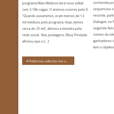
conhecida por
programa Mais Médicos terá novo edital
sequenciou 
com 3.184 vagas. O anúncio ocorreu pelo X.
recorde, part
“Quando assumimos, eram menos de 13
Dialogue, no R
mil médicos pelo programa. Hoje, temos
segunda-feira
cerca de 25 mil”, afirmou a ministra pela
nomes da ciên
rede social. Nas postagens, Nísia Trindade
ganhadores d
afirmou que o […]
tem o objetiv
Navegação
Potências culturais nas vozes dos que não se calam
de
Post