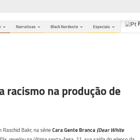
P
e
Narrativas
Black Nordeste
Especiais
la racismo na produção de
m Raschid Bakr, na série
Cara Gente Branca
(Dear White
lix, revelou na última sexta-feira, 11, sua saída do elenco da