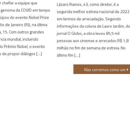
 chefiar a equipe que
Lázaro Ramos, 43, como diretor, é a
o genoma da COVID em tempo
segunda melhor estreia nacional de 2022
icipou do evento Nobel Prize
em termos de arrecadação. Segundo
io de Janeiro (RJ), na última
informações da coluna de Lauro Jardim, d
, 15. Com outros grandes
jornal O Globo, a obra levou 85,5 mil
cia mundial, incluindo
pessoas aos cinemas e arrecadou R$ 1,8
o Prêmio Nobel, o evento
milhão no fim de semana de estreia. No
o de propor diálogos […]
último fim […]
Não corremos como um