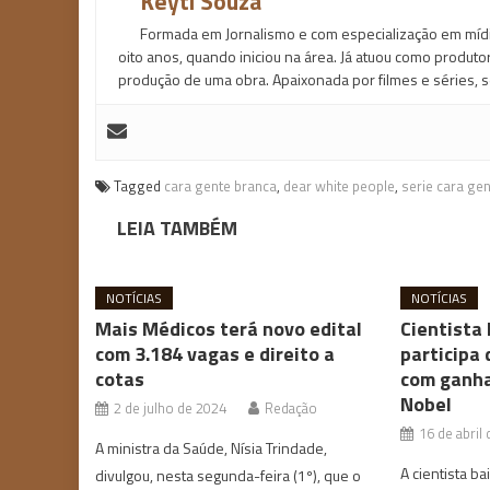
Keyti Souza
Formada em Jornalismo e com especialização em mídia
oito anos, quando iniciou na área. Já atuou como produt
produção de uma obra. Apaixonada por filmes e séries, s
Tagged
cara gente branca
,
dear white people
,
serie cara ge
LEIA TAMBÉM
NOTÍCIAS
NOTÍCIAS
Mais Médicos terá novo edital
Cientista 
com 3.184 vagas e direito a
participa 
cotas
com ganha
Nobel
2 de julho de 2024
Redação
16 de abril
A ministra da Saúde, Nísia Trindade,
A cientista ba
divulgou, nesta segunda-feira (1º), que o