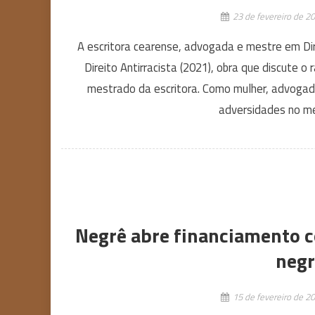
23 de fevereiro de 2
A escritora cearense, advogada e mestre em Dire
Direito Antirracista (2021), obra que discute o
mestrado da escritora. Como mulher, advogad
adversidades no mei
Negrê abre financiamento co
negr
15 de fevereiro de 2