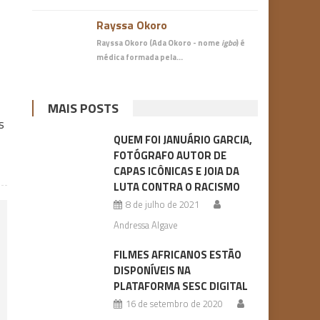
Rayssa Okoro
Rayssa Okoro (Ada Okoro - nome
igbo
) é
médica
formada pela…
MAIS POSTS
s
QUEM FOI JANUÁRIO GARCIA,
FOTÓGRAFO AUTOR DE
CAPAS ICÔNICAS E JOIA DA
LUTA CONTRA O RACISMO
8 de julho de 2021
Andressa Algave
FILMES AFRICANOS ESTÃO
DISPONÍVEIS NA
PLATAFORMA SESC DIGITAL
16 de setembro de 2020