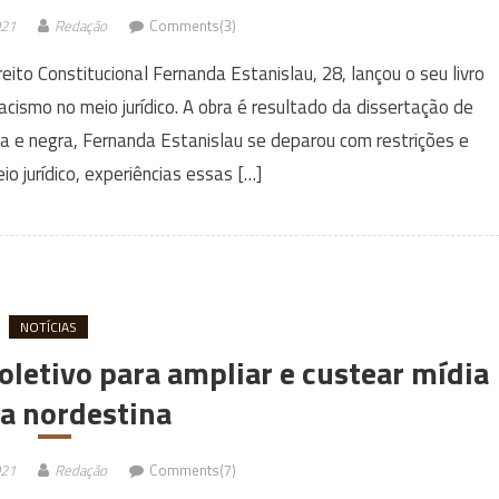
021
Redação
Comments(3)
ito Constitucional Fernanda Estanislau, 28, lançou o seu livro
 racismo no meio jurídico. A obra é resultado da dissertação de
a e negra, Fernanda Estanislau se deparou com restrições e
o jurídico, experiências essas […]
NOTÍCIAS
letivo para ampliar e custear mídia
a nordestina
021
Redação
Comments(7)