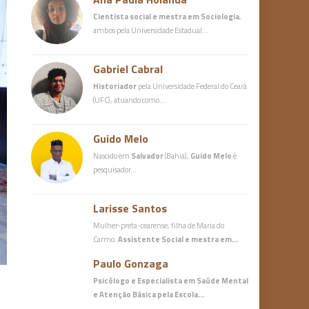
Cientista social e mestra em Sociologia
,
ambos pela Universidade Estadual…
Gabriel Cabral
Historiador
pela Universidade Federal do Ceará
(UFC), atuando como…
Guido Melo
Nascido em
Salvador
(Bahia),
Guido Melo
é
pesquisador…
Larisse Santos
Mulher-preta-cearense, filha de Maria do
Carmo.
Assistente Social e mestra em…
Paulo Gonzaga
Psicólogo e Especialista em Saúde Mental
e Atenção Básica
pela Escola…