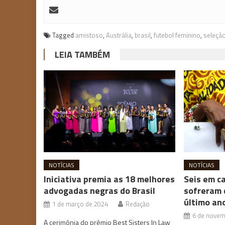
Tagged
amistoso
,
Austrália
,
brasil
,
futebol feminino
,
seleção
LEIA TAMBÉM
NOTÍCIAS
NOTÍCIAS
Iniciativa premia as 18 melhores
Seis em c
advogadas negras do Brasil
sofreram 
último an
1 de março de 2024
Redação
6 de novem
A cerimônia do prêmio Best Sisters In Law