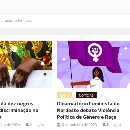
 brasileira feminina
BAHIA
NOTÍCIAS
ada dez negros
Observatório Feminista do
discriminação no
Nordeste debate Violência
o
Política de Gênero e Raça
bro de 2024
Redação
6 de outubro de 2023
Redação