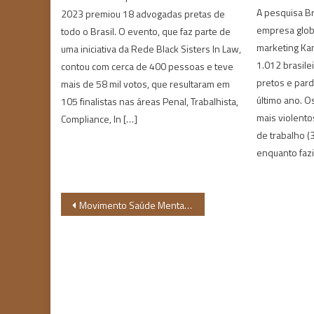
A pesquisa Br
2023 premiou 18 advogadas pretas de
empresa glob
todo o Brasil. O evento, que faz parte de
marketing Kan
uma iniciativa da Rede Black Sisters In Law,
1.012 brasile
contou com cerca de 400 pessoas e teve
pretos e pard
mais de 58 mil votos, que resultaram em
último ano. O
105 finalistas nas áreas Penal, Trabalhista,
mais violento
Compliance, In […]
de trabalho (3
enquanto faz
Navegação
Movimento Saúde Mental promove evento com diálogo e cultura afro em Fortaleza
de
Post