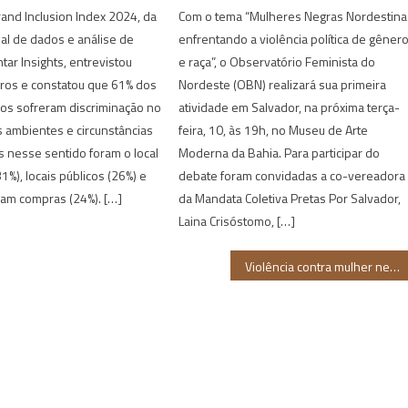
and Inclusion Index 2024, da
Com o tema “Mulheres Negras Nordestina
al de dados e análise de
enfrentando a violência política de gêner
tar Insights, entrevistou
e raça”, o Observatório Feminista do
iros e constatou que 61% dos
Nordeste (OBN) realizará sua primeira
os sofreram discriminação no
atividade em Salvador, na próxima terça-
s ambientes e circunstâncias
feira, 10, às 19h, no Museu de Arte
s nesse sentido foram o local
Moderna da Bahia. Para participar do
1%), locais públicos (26%) e
debate foram convidadas a co-vereadora
iam compras (24%). […]
da Mandata Coletiva Pretas Por Salvador,
Laina Crisóstomo, […]
Violência contra mulher negra: maioria dos casos começa na juventude