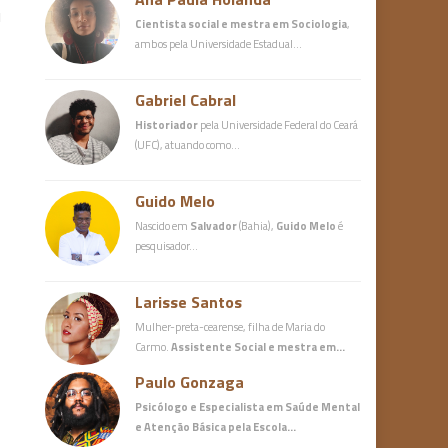
u
Cientista social e mestra em Sociologia
,
ambos pela Universidade Estadual…
Gabriel Cabral
Historiador
pela Universidade Federal do Ceará
(UFC), atuando como…
Guido Melo
Nascido em
Salvador
(Bahia),
Guido Melo
é
pesquisador…
Larisse Santos
Mulher-preta-cearense, filha de Maria do
Carmo.
Assistente Social e mestra em…
Paulo Gonzaga
Psicólogo e Especialista em Saúde Mental
e Atenção Básica
pela Escola…