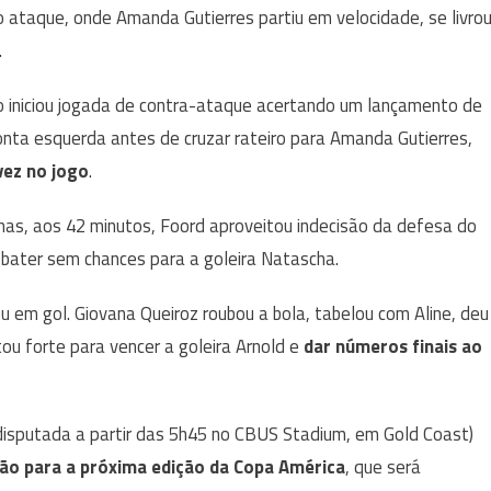
 o ataque, onde Amanda Gutierres partiu em velocidade, se livro
.
o iniciou jogada de contra-ataque acertando um lançamento de
onta esquerda antes de cruzar rateiro para Amanda Gutierres,
vez no jogo
.
 mas, aos 42 minutos, Foord aproveitou indecisão da defesa do
e bater sem chances para a goleira Natascha.
ou em gol. Giovana Queiroz roubou a bola, tabelou com Aline, deu
ou forte para vencer a goleira Arnold e
dar números finais ao
disputada a partir das 5h45 no CBUS Stadium, em Gold Coast)
ão para a próxima edição da Copa América
, que será