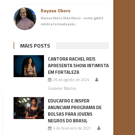
Rayssa Okoro
Rayssa Okoro (Ada Okoro - nome
igbo
) é
médica
formada pela…
MAIS POSTS
CANTORA RACHEL REIS
APRESENTA SHOW INTIMISTA
EM FORTALEZA
26 de agosto de 2024
Grasieler Martins
EDUCAFRO E INSPER
ANUNCIAM PROGRAMA DE
BOLSAS PARA JOVENS
NEGROS DO BRASIL
4 de fevereiro de 2021