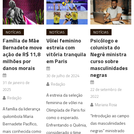
NOTÍCIAS
NOTÍCIAS
NOTÍCIAS
Família de Mãe
Vôlei feminino
Psicólogo e
Bernadete move
estreia com
colunista do
ação de R$ 11,8
vitória tranquila
Negrê ministra
milhões por
em Paris
curso sobre
danos morais
masculinidades
negras
30 de julho de 2024
31 de janeiro de
Redação
2025
22 de setembro de
A estreia da seleção
2022
Redação
feminina de vôlei na
Mariana Rosa
A família da liderança
Olimpíada de Paris foi
“Introdução ao campo
quilombola Maria
como o esperado.
das masculinidades
Bernadete Pacífico,
Enfrentando o Quênia,
negras” ministrado
mais conhecida como
considerado o time