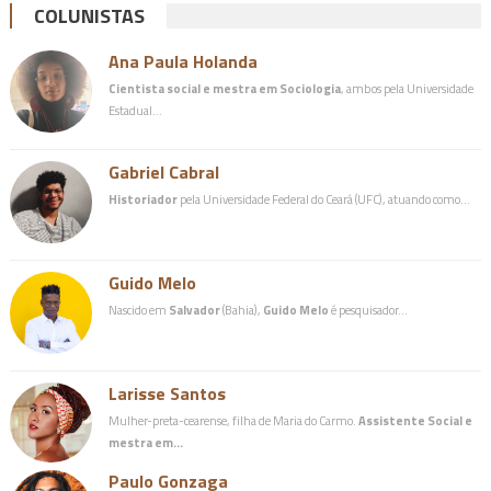
COLUNISTAS
Ana Paula Holanda
Cientista social e mestra em Sociologia
, ambos pela Universidade
Estadual…
Gabriel Cabral
Historiador
pela Universidade Federal do Ceará (UFC), atuando como…
Guido Melo
Nascido em
Salvador
(Bahia),
Guido Melo
é pesquisador…
Larisse Santos
Mulher-preta-cearense, filha de Maria do Carmo.
Assistente Social e
mestra em…
Paulo Gonzaga