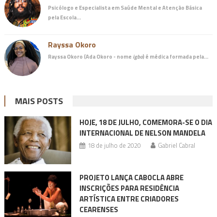
Psicólogo e Especialista em Saúde Mental e Atenção Básica
pela Escola…
Rayssa Okoro
Rayssa Okoro (Ada Okoro - nome
igbo
) é
médica
formada pela…
MAIS POSTS
HOJE, 18 DE JULHO, COMEMORA-SE O DIA
INTERNACIONAL DE NELSON MANDELA
18 de julho de 2020
Gabriel Cabral
PROJETO LANÇA CABOCLA ABRE
INSCRIÇÕES PARA RESIDÊNCIA
ARTÍSTICA ENTRE CRIADORES
CEARENSES