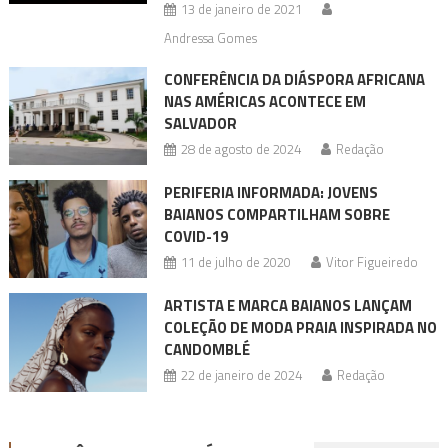
13 de janeiro de 2021
Andressa Gomes
CONFERÊNCIA DA DIÁSPORA AFRICANA
NAS AMÉRICAS ACONTECE EM
SALVADOR
28 de agosto de 2024
Redação
PERIFERIA INFORMADA: JOVENS
BAIANOS COMPARTILHAM SOBRE
COVID-19
11 de julho de 2020
Vitor Figueiredo
ARTISTA E MARCA BAIANOS LANÇAM
COLEÇÃO DE MODA PRAIA INSPIRADA NO
CANDOMBLÉ
22 de janeiro de 2024
Redação