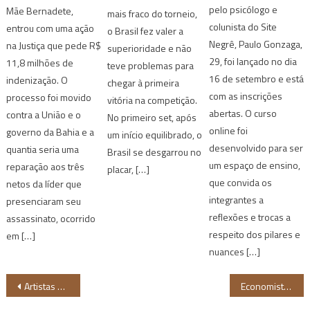
pelo psicólogo e
Mãe Bernadete,
mais fraco do torneio,
colunista do Site
entrou com uma ação
o Brasil fez valer a
Negrê, Paulo Gonzaga,
na Justiça que pede R$
superioridade e não
29, foi lançado no dia
11,8 milhões de
teve problemas para
16 de setembro e está
indenização. O
chegar à primeira
com as inscrições
processo foi movido
vitória na competição.
abertas. O curso
contra a União e o
No primeiro set, após
online foi
governo da Bahia e a
um início equilibrado, o
desenvolvido para ser
quantia seria uma
Brasil se desgarrou no
um espaço de ensino,
reparação aos três
placar, […]
que convida os
netos da líder que
integrantes a
presenciaram seu
reflexões e trocas a
assassinato, ocorrido
respeito dos pilares e
em […]
nuances […]
Navegação
Artistas soteropolitanos lançam campanha de financiamento para projeto autoral
Economista cria fundo para aumentar diversidade no empreendedorismo da América Latina