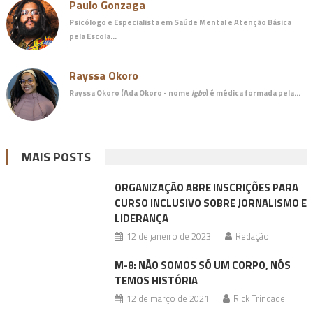
Paulo Gonzaga
Psicólogo e Especialista em Saúde Mental e Atenção Básica
pela Escola…
Rayssa Okoro
Rayssa Okoro (Ada Okoro - nome
igbo
) é
médica
formada pela…
MAIS POSTS
ORGANIZAÇÃO ABRE INSCRIÇÕES PARA
CURSO INCLUSIVO SOBRE JORNALISMO E
LIDERANÇA
12 de janeiro de 2023
Redação
M-8: NÃO SOMOS SÓ UM CORPO, NÓS
TEMOS HISTÓRIA
12 de março de 2021
Rick Trindade