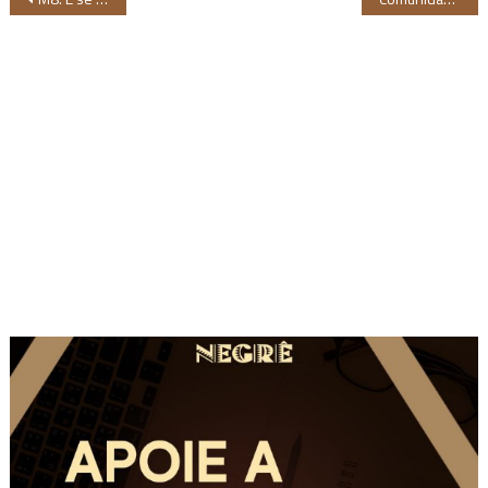
de
Post