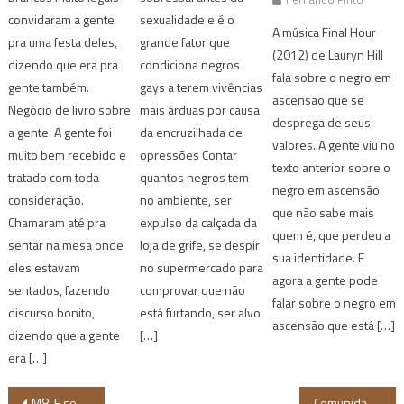
convidaram a gente
sexualidade e é o
A música Final Hour
pra uma festa deles,
grande fator que
(2012) de Lauryn Hill
dizendo que era pra
condiciona negros
fala sobre o negro em
gente também.
gays a terem vivências
ascensão que se
Negócio de livro sobre
mais árduas por causa
desprega de seus
a gente. A gente foi
da encruzilhada de
valores. A gente viu no
muito bem recebido e
opressões Contar
texto anterior sobre o
tratado com toda
quantos negros tem
negro em ascensão
consideração.
no ambiente, ser
que não sabe mais
Chamaram até pra
expulso da calçada da
quem é, que perdeu a
sentar na mesa onde
loja de grife, se despir
sua identidade. E
eles estavam
no supermercado para
agora a gente pode
sentados, fazendo
comprovar que não
falar sobre o negro em
discurso bonito,
está furtando, ser alvo
ascensão que está […]
dizendo que a gente
[…]
era […]
Navegação
M8: E se Maurício fosse estudante de Psicologia?
Comunidade quilombola maranhense lança videoclipe no Festival Ocupa CCVM Cinema