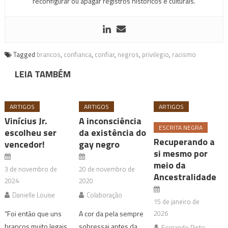
reconfigurar ou apagar registros históricos e culturais.
Tagged
brancos
,
confianca
,
confiar
,
negros
,
privilegio
,
racismo
LEIA TAMBÉM
ARTIGOS
ARTIGOS
ARTIGOS
Vinícius Jr.
A inconsciência
ESCRITA NEGRA
escolheu ser
da existência do
Recuperando a
vencedor!
gay negro
si mesmo por
meio da
3 de novembro de
20 de novembro de
Ancestralidade
2024
2020
Danielle Louise
Colaboração
15 de janeiro de
“Foi então que uns
A cor da pela sempre
2026
brancos muito legais
sobressai antes da
Fernando Pinto