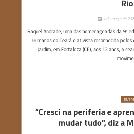
Rio
4 de março de 202
Raquel Andrade, uma das homenageadas da 9ª ediç
Humanos do Ceará e ativista reconhecida pelos d
Jardim, em Fortaleza (CE), aos 12 anos, a cear
movimen
ENTRE
“Cresci na periferia e apr
mudar tudo”, diz a 