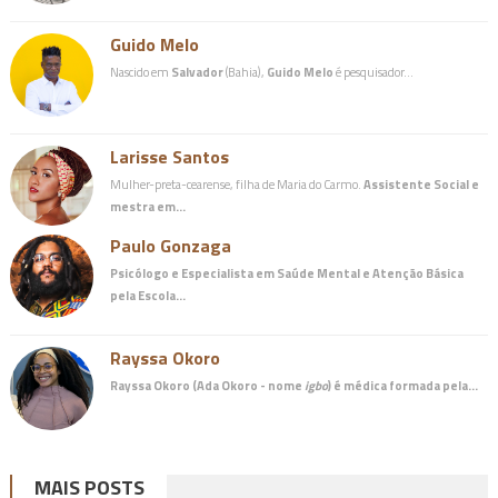
Guido Melo
Nascido em
Salvador
(Bahia),
Guido Melo
é pesquisador…
Larisse Santos
Mulher-preta-cearense, filha de Maria do Carmo.
Assistente Social e
mestra em…
Paulo Gonzaga
Psicólogo e Especialista em Saúde Mental e Atenção Básica
pela Escola…
Rayssa Okoro
Rayssa Okoro (Ada Okoro - nome
igbo
) é
médica
formada pela…
MAIS POSTS