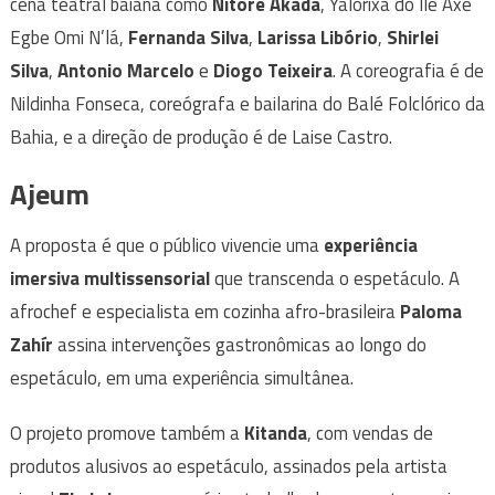
cena teatral baiana como
Nitorê Akadã
, Yalorixá do Ilê Axé
Egbe Omi N’lá,
Fernanda Silva
,
Larissa Libório
,
Shirlei
Silva
,
Antonio Marcelo
e
Diogo Teixeira
. A coreografia é de
Nildinha Fonseca, coreógrafa e bailarina do Balé Folclórico da
Bahia, e a direção de produção é de Laise Castro.
Ajeum
A proposta é que o público vivencie uma
experiência
imersiva multissensorial
que transcenda o espetáculo. A
afrochef e especialista em cozinha afro-brasileira
Paloma
Zahír
assina intervenções gastronômicas ao longo do
espetáculo, em uma experiência simultânea.
O projeto promove também a
Kitanda
, com vendas de
produtos alusivos ao espetáculo, assinados pela artista