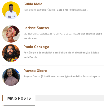
Guido Melo
Nascido em
Salvador
(Bahia),
Guido Melo
é pesquisador…
Larisse Santos
Mulher-preta-cearense, filha de Maria do Carmo.
Assistente Social e
mestra em…
Paulo Gonzaga
Psicólogo e Especialista em Saúde Mental e Atenção Básica
pela Escola…
Rayssa Okoro
Rayssa Okoro (Ada Okoro - nome
igbo
) é
médica
formada pela…
MAIS POSTS