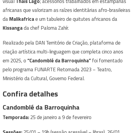
visual
Thais Lago
; acessórios trabalhados em estamparias
africanas que valorizam as raízes identitárias afro-brasileiras
da
Malikafrica
e um tabuleiro de quitutes africanos da
Kissanga
da chef Paloma Zahír.
Realizado pela DAN Território de Criação, plataforma de
criação artística multi-linguagem que completa cinco anos
em 2025, o
“Candomblé da Barroquinha”
foi fomentado
pelo programa FUNARTE Retomada 2023 – Teatro,
Ministério da Cultural, Governo Federal.
Confira detalhes
Candomblé da Barroquinha
Temporada:
25 de janeiro a 9 de fevereiro
Sessões:
25/01 – 19h (sessão acessível – libras), 26/01,