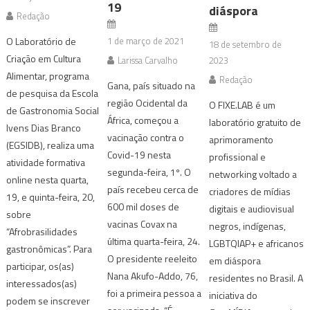
19
diáspora
Redação
O Laboratório de
1 de março de 2021
18 de setembro de
Criação em Cultura
Larissa Carvalho
2023
Alimentar, programa
Redação
Gana, país situado na
de pesquisa da Escola
região Ocidental da
O FIXE.LAB é um
de Gastronomia Social
África, começou a
laboratório gratuito de
Ivens Dias Branco
vacinação contra o
aprimoramento
(EGSIDB), realiza uma
Covid-19 nesta
profissional e
atividade formativa
segunda-feira, 1º. O
networking voltado a
online nesta quarta,
país recebeu cerca de
criadores de mídias
19, e quinta-feira, 20,
600 mil doses de
digitais e audiovisual
sobre
vacinas Covax na
negros, indígenas,
“Afrobrasilidades
última quarta-feira, 24.
LGBTQIAP+ e africanos
gastronômicas”. Para
O presidente reeleito
em diáspora
participar, os(as)
Nana Akufo-Addo, 76,
residentes no Brasil. A
interessados(as)
foi a primeira pessoa a
iniciativa do
podem se inscrever