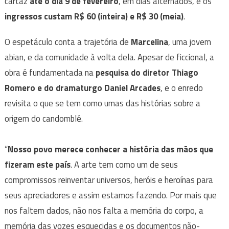
cartaz
até o dia 9 de fevereiro
, em dias alternados, e os
ingressos custam R$ 60 (inteira) e R$ 30 (meia)
.
O espetáculo conta a trajetória de
Marcelina
, uma jovem
abian, e da comunidade à volta dela. Apesar de ficcional, a
obra é fundamentada na
pesquisa do diretor Thiago
Romero e do dramaturgo Daniel Arcades
, e o enredo
revisita o que se tem como umas das histórias sobre a
origem do candomblé.
“
Nosso povo merece conhecer a história das mãos que
fizeram este país
. A arte tem como um de seus
compromissos reinventar universos, heróis e heroínas para
seus apreciadores e assim estamos fazendo. Por mais que
nos faltem dados, não nos falta a memória do corpo, a
memória das vozes esquecidas e os documentos não-