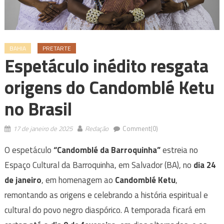
BAHIA
PRETARTE
Espetáculo inédito resgata
origens do Candomblé Ketu
no Brasil
17 de janeiro de 2025
Redação
Comment(0)
O espetáculo
“Candomblé da Barroquinha”
estreia no
Espaço Cultural da Barroquinha, em Salvador (BA), no
dia 24
de janeiro
, em homenagem ao
Candomblé Ketu
,
remontando as origens e celebrando a história espiritual e
cultural do povo negro diaspórico. A temporada ficará em