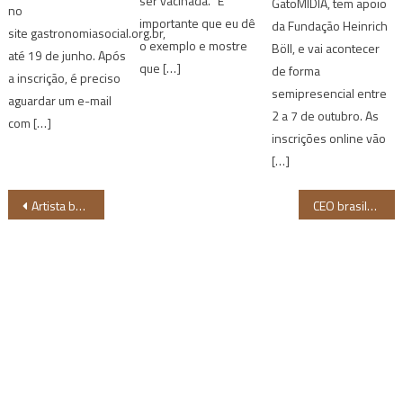
ser vacinada. “É
GatoMÍDIA, tem apoio
no
importante que eu dê
da Fundação Heinrich
site gastronomiasocial.org.br,
o exemplo e mostre
Böll, e vai acontecer
até 19 de junho. Após
que […]
de forma
a inscrição, é preciso
semipresencial entre
aguardar um e-mail
2 a 7 de outubro. As
com […]
inscrições online vão
[…]
Navegação
Artista baiana Rachel Reis lança novo single “Deixa Molhar”
CEO brasileira Luana Genót irá palestrar no Fórum Econômico Mundial 2025
de
Post