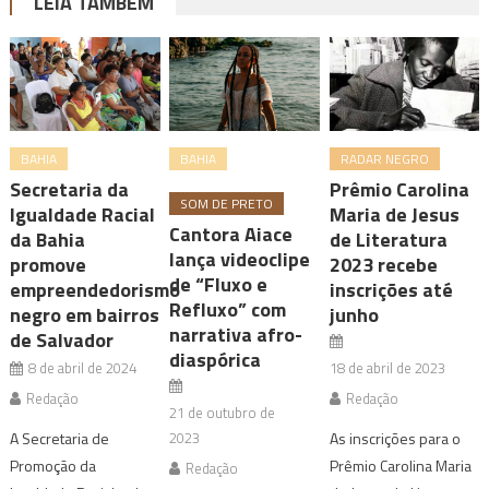
LEIA TAMBÉM
BAHIA
BAHIA
RADAR NEGRO
Secretaria da
Prêmio Carolina
SOM DE PRETO
Igualdade Racial
Maria de Jesus
Cantora Aiace
da Bahia
de Literatura
lança videoclipe
promove
2023 recebe
de “Fluxo e
empreendedorismo
inscrições até
Refluxo” com
negro em bairros
junho
narrativa afro-
de Salvador
diaspórica
8 de abril de 2024
18 de abril de 2023
Redação
Redação
21 de outubro de
A Secretaria de
2023
As inscrições para o
Promoção da
Prêmio Carolina Maria
Redação