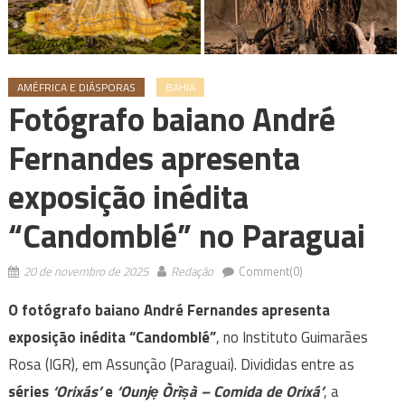
AMÉFRICA E DIÁSPORAS
BAHIA
Fotógrafo baiano André
Fernandes apresenta
exposição inédita
“Candomblé” no Paraguai
20 de novembro de 2025
Redação
Comment(0)
O fotógrafo baiano André Fernandes apresenta
exposição inédita “Candomblé”
, no Instituto Guimarães
Rosa (IGR), em Assunção (Paraguai). Divididas entre as
séries
‘Orixás’
e
‘Ounjẹ Òrìṣà – Comida de Orixá’
, a