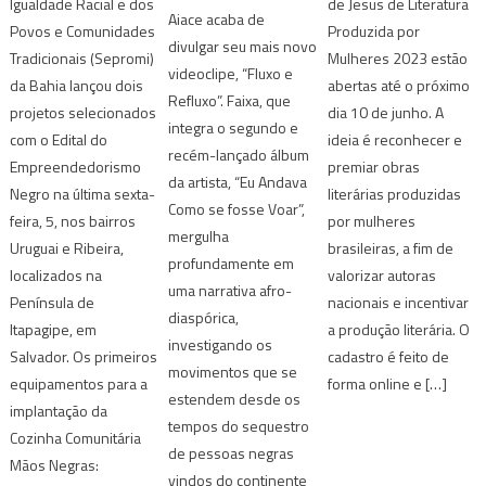
Igualdade Racial e dos
de Jesus de Literatura
Aiace acaba de
Povos e Comunidades
Produzida por
divulgar seu mais novo
Tradicionais (Sepromi)
Mulheres 2023 estão
videoclipe, “Fluxo e
da Bahia lançou dois
abertas até o próximo
Refluxo”. Faixa, que
projetos selecionados
dia 10 de junho. A
integra o segundo e
com o Edital do
ideia é reconhecer e
recém-lançado álbum
Empreendedorismo
premiar obras
da artista, “Eu Andava
Negro na última sexta-
literárias produzidas
Como se fosse Voar”,
feira, 5, nos bairros
por mulheres
mergulha
Uruguai e Ribeira,
brasileiras, a fim de
profundamente em
localizados na
valorizar autoras
uma narrativa afro-
Península de
nacionais e incentivar
diaspórica,
Itapagipe, em
a produção literária. O
investigando os
Salvador. Os primeiros
cadastro é feito de
movimentos que se
equipamentos para a
forma online e […]
estendem desde os
implantação da
tempos do sequestro
Cozinha Comunitária
de pessoas negras
Mãos Negras:
vindos do continente