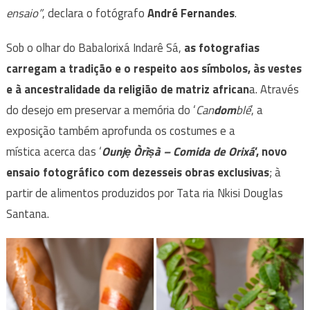
ensaio”
, declara o fotógrafo
André Fernandes
.
Sob o olhar do Babalorixá Indarê Sá,
as fotografias
carregam a tradição e o respeito aos símbolos, às vestes
e à ancestralidade da religião de matriz african
a. Através
do desejo em preservar a memória do ‘
Can
dom
blé
’, a
exposição também aprofunda os costumes e a
mística
acerca das ‘
Ounjẹ Òrìṣà – Comida de Orixá
’, novo
ensaio fotográfico com dezesseis obras exclusivas
; à
partir de alimentos produzidos por Tata ria Nkisi Douglas
Santana.