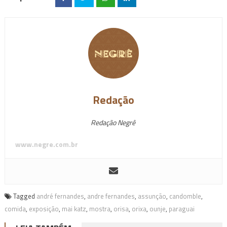
Redação
Redação Negrê
www.negre.com.br
Tagged
andré fernandes
,
andre fernandes
,
assunção
,
candomble
,
comida
,
exposição
,
mai katz
,
mostra
,
orisa
,
orixa
,
ounje
,
paraguai