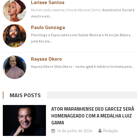
Larisse Santos
Mulher-preta-cearense, filha de Maria do Carmo.
Assistente Social e
mestra em…
Paulo Gonzaga
Psicólogo e Especialista em Saúde Mental e Atenção Básica
pela Escola…
Rayssa Okoro
Rayssa Okoro (Ada Okoro - nome
igbo
) é
médica
formada pela…
MAIS POSTS
ATOR MARANHENSE DEO GARCEZ SERÁ
HOMENAGEADO COM A MEDALHA LUIZ
GAMA
14 de junho de 2024
Redação