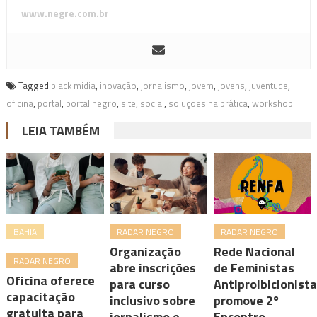
www.negre.com.br
Tagged
black midia
,
inovação
,
jornalismo
,
jovem
,
jovens
,
juventude
,
oficina
,
portal
,
portal negro
,
site
,
social
,
soluções na prática
,
workshop
LEIA TAMBÉM
BAHIA
RADAR NEGRO
RADAR NEGRO
Organização
Rede Nacional
RADAR NEGRO
abre inscrições
de Feministas
Oficina oferece
para curso
Antiproibicionist
capacitação
inclusivo sobre
promove 2º
gratuita para
jornalismo e
Encontro