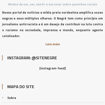
Modos de ver, ser, sentir e escrever sobre questões raciais
Nosso portal de notícias e mídia preta nordestina amplifica vozes
negras e seus múltiplos olhares. O Negrê tem como princípio um
jornalismo antirracista e é um desejo de contribuir na luta contra
o racismo na sociedade, imprensa e mundo, enquanto agente
catalisador.
Leia mais
INSTAGRAM: @SITENEGRE
[instagram-feed]
MAPA DO SITE
Sobre