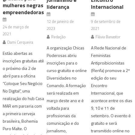
mulheres negras
liderança
Internacional
empreendedoras
12 de janeiro de
9 de setembro de
24 de março de
2023
2021
2021
Redação
Flávia Banastor
Dami Cerqueira
A organização Chicas
A Rede Nacional de
Estão abertas as
Poderosas abriu
Feministas
inscrições gratuitas até
inscrições para o
Antiproibicionistas
o próximo dia 2 de
curso gratuito e online
(Renfa) promove a 2ª
abril para a oficina
Diversidades no
edição do seu
“Coloque Seu Negócio
Comando. A formação
Encontro
No Digital”, uma
será realizada em
Internacional, que
realização do hub Casa
março deste ano e é
acontece entre os dias
MAR em parceria com
voltada para
9, 10 e 11 de
a primeira cerveja
profissionais da
setembro. O evento é
brasileira, Bohemia
comunicação e do
gratuito e será
Puro Malte. O
jornalismo,
transmitido online no