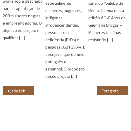
workshop é destinado
especialmente,
canal do Youtube da
para a capacitação de
mulheres, migrantes,
Renfa. O tema desta
200 mulheres negras
indígenas,
edição é “50 Anos da
e empreendedoras. O
afrodescendentes,
Guerra às Drogas –
objetivo do projeto é
pessoas com
Mulheres Usuárias
qualificar […]
deficiência (PcDs) e
resistindo […]
pessoas LGBTQIAP+. É
desejável que domine
português ou
espanhol. O propósito
desse projeto […]
Navegação
Jade Lôbo, antropóloga e colunista do Negrê, recebe 1º lugar no Trófeu Arte e Cultura de llhéus (BA)
Fotógrafo baiano André Fernandes apresenta exposição inédita “Candomblé” no Paraguai
de
Post