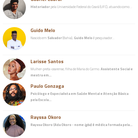
Historiador
pela Universidade Federal do Ceará (UFC), atuando como…
Guido Melo
Nascido em
Salvador
(Bahia),
Guido Melo
é pesquisador…
Larisse Santos
Mulher-preta-cearense, filha de Maria do Carmo.
Assistente Social e
mestra em…
Paulo Gonzaga
Psicólogo e Especialista em Saúde Mental e Atenção Básica
pela Escola…
Rayssa Okoro
Rayssa Okoro (Ada Okoro - nome
igbo
) é
médica
formada pela…