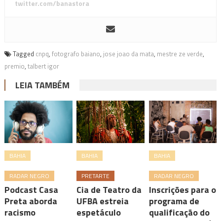
twitter.com/banastora
Tagged
cnpq
,
fotografo baiano
,
jose joao da mata
,
mestre ze verde
,
premio
,
talbert igor
LEIA TAMBÉM
BAHIA
BAHIA
BAHIA
RADAR NEGRO
PRETARTE
RADAR NEGRO
Podcast Casa
Cia de Teatro da
Inscrições para o
Preta aborda
UFBA estreia
programa de
racismo
espetáculo
qualificação do