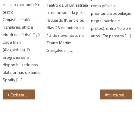
relação candomblé e
Teatro da UFBA estreia
como público
teatro
a temporada da peça
prioritário a população
Onijasé, e Fabíola
“Eduardo II“, entre os
negra (pardos e
Nansurêa, atriz e
dias 26 de outubro a
pretos), entre 16 e 29
ekedi do Ilê Asé Oyá
12 de novembro, no
anos. Em parceria […]
L’adê Inan
Teatro Martim
(Alagoinhas). O
Gonçalves, […]
programa será
disponibilizado nas
plataformas de áudio
Spotify […]
Navegação
Estilista baiana Silla Filgueira participa da Casa de Criadores e lança nova coleção
Ativista baiana representará o Brasil na Women Deliver em Ruanda
de
Post