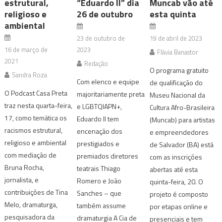
estrutural,
“Eduardo II” dia
Muncab vão até
religioso e
26 de outubro
esta quinta
ambiental
23 de outubro de
19 de abril de 2023
16 de março de
2023
Flávia Banastor
2021
Redação
O programa gratuito
Sandra Roza
Com elenco e equipe
de qualificação do
O Podcast Casa Preta
majoritariamente preta
Museu Nacional da
traz nesta quarta-feira,
e LGBTQIAPN+,
Cultura Afro-Brasileira
17, como temática os
Eduardo II tem
(Muncab) para artistas
racismos estrutural,
encenação dos
e empreendedores
religioso e ambiental
prestigiados e
de Salvador (BA) está
com mediação de
premiados diretores
com as inscrições
Bruna Rocha,
teatrais Thiago
abertas até esta
jornalista, e
Romero e João
quinta-feira, 20. O
contribuições de Tina
Sanches – que
projeto é composto
Melo, dramaturga,
também assume
por etapas online e
pesquisadora da
dramaturgia A Cia de
presenciais e tem