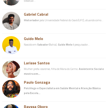
Estadual…
Gabriel Cabral
Historiador
pela Universidade Federal do Ceará (UFC), atuando como…
Guido Melo
Nascido em
Salvador
(Bahia),
Guido Melo
é pesquisador…
Larisse Santos
Mulher-preta-cearense, filha de Maria do Carmo.
Assistente Social e
mestra em…
Paulo Gonzaga
Psicólogo e Especialista em Saúde Mental e Atenção Básica
pela Escola…
Rayssa Okoro