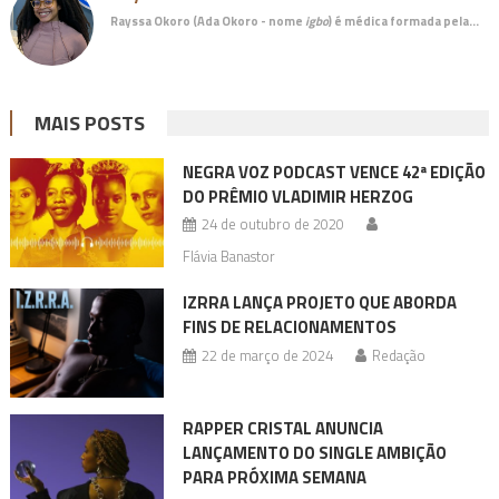
Rayssa Okoro (Ada Okoro - nome
igbo
) é
médica
formada pela…
MAIS POSTS
NEGRA VOZ PODCAST VENCE 42ª EDIÇÃO
DO PRÊMIO VLADIMIR HERZOG
24 de outubro de 2020
Flávia Banastor
IZRRA LANÇA PROJETO QUE ABORDA
FINS DE RELACIONAMENTOS
22 de março de 2024
Redação
RAPPER CRISTAL ANUNCIA
LANÇAMENTO DO SINGLE AMBIÇÃO
PARA PRÓXIMA SEMANA