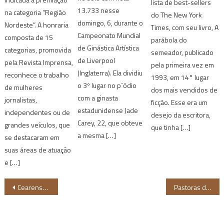
lista de best-sellers
13.733 nesse
na categoria “Região
do The New York
domingo, 6, durante o
Nordeste”. A honraria
Times, com seu livro, A
Campeonato Mundial
composta de 15
parábola do
de Ginástica Artística
categorias, promovida
semeador, publicado
de Liverpool
pela Revista Imprensa,
pela primeira vez em
(Inglaterra). Ela dividiu
reconhece o trabalho
1993, em 14° lugar
o 3º lugar no p´ódio
de mulheres
dos mais vendidos de
com a ginasta
jornalistas,
ficção. Esse era um
estadunidense Jade
independentes ou de
desejo da escritora,
Carey, 22, que obteve
grandes veículos, que
que tinha […]
a mesma […]
se destacaram em
suas áreas de atuação
e […]
Navegação
Cearense traz para o Brasil Khaby Lame, maior TikToker do Mundo
Pastoras do Rosário lançam álbum Da Nebulosa ao Brilho
de