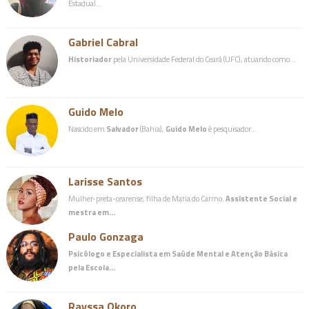
Estadual…
Gabriel Cabral
Historiador
pela Universidade Federal do Ceará (UFC), atuando como…
Guido Melo
Nascido em
Salvador
(Bahia),
Guido Melo
é pesquisador…
Larisse Santos
Mulher-preta-cearense, filha de Maria do Carmo.
Assistente Social e
mestra em…
Paulo Gonzaga
Psicólogo e Especialista em Saúde Mental e Atenção Básica
pela Escola…
Rayssa Okoro