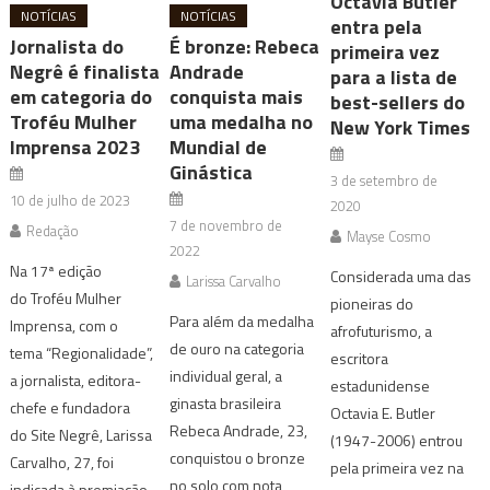
Octavia Butler
NOTÍCIAS
NOTÍCIAS
entra pela
Jornalista do
É bronze: Rebeca
primeira vez
Negrê é finalista
Andrade
para a lista de
em categoria do
conquista mais
best-sellers do
Troféu Mulher
uma medalha no
New York Times
Imprensa 2023
Mundial de
Ginástica
3 de setembro de
10 de julho de 2023
2020
7 de novembro de
Redação
Mayse Cosmo
2022
Na 17ª edição
Considerada uma das
Larissa Carvalho
do Troféu Mulher
pioneiras do
Para além da medalha
Imprensa, com o
afrofuturismo, a
de ouro na categoria
tema “Regionalidade”,
escritora
individual geral, a
a jornalista, editora-
estadunidense
ginasta brasileira
chefe e fundadora
Octavia E. Butler
Rebeca Andrade, 23,
do Site Negrê, Larissa
(1947-2006) entrou
conquistou o bronze
Carvalho, 27, foi
pela primeira vez na
no solo com nota
indicada à premiação