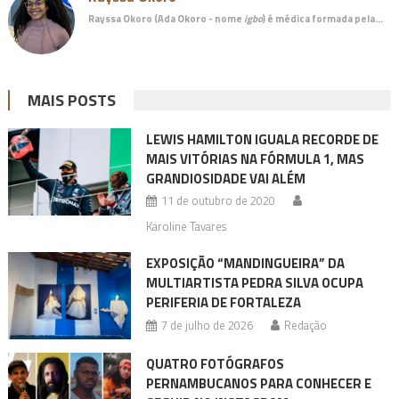
Rayssa Okoro (Ada Okoro - nome
igbo
) é
médica
formada pela…
MAIS POSTS
LEWIS HAMILTON IGUALA RECORDE DE
MAIS VITÓRIAS NA FÓRMULA 1, MAS
GRANDIOSIDADE VAI ALÉM
11 de outubro de 2020
Karoline Tavares
EXPOSIÇÃO “MANDINGUEIRA” DA
MULTIARTISTA PEDRA SILVA OCUPA
PERIFERIA DE FORTALEZA
7 de julho de 2026
Redação
QUATRO FOTÓGRAFOS
PERNAMBUCANOS PARA CONHECER E