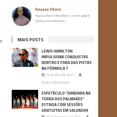
Rayssa Okoro
Rayssa Okoro (Ada Okoro - nome
igbo
) é
médica
formada pela…
MAIS POSTS
do
LEWIS HAMILTON
IMPULSIONA CONQUISTAS
DENTRO E FORA DAS PISTAS
NA FÓRMULA 1
26 de abril de 2021
Beatriz Nascimento
ESPETÁCULO “DANDARA NA
TERRA DOS PALMARES”
ESTREIA COM SESSÕES
GRATUITAS EM SALVADOR
15 de fevereiro de 2024