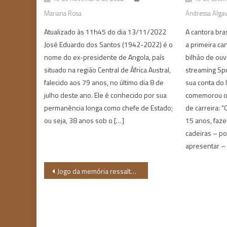
Mariana Rosa
Andressa Alga
Atualizado às 11h45 do dia 13/11/2022
A cantora bras
José Eduardo dos Santos (1942-2022) é o
a primeira can
nome do ex-presidente de Angola, país
bilhão de ouv
situado na região Central de África Austral,
streaming Spo
falecido aos 79 anos, no último dia 8 de
sua conta do 
julho deste ano. Ele é conhecido por sua
comemorou o 
permanência longa como chefe de Estado;
de carreira: 
ou seja, 38 anos sob o […]
15 anos, faz
cadeiras – po
apresentar –
Navegação
Jogo da memória ressalta o protagonismo de mulheres negras na história latina
de
Post