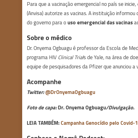
Para que a vacinação emergencial no país se inicie, 
(Anvisa) autorize as vacinas. A instituição inform
do governo para o
uso emergencial das vacinas
ac
Sobre o médico
Dr. Onyema Ogbuagu é professor da Escola de Medic
programa HIV
Clinical Trial
s de Yale, na área de doe
equipe de pesquisadores da Pfizer que anunciou a 
Acompanhe
Twitter:
@DrOnyemaOgbuagu
Foto de capa:
Dr. Onyema Ogbuagu
/Divulgação.
LEIA TAMBÉM:
Campanha Genocídio pelo Covid-19
Conheça o Negrê Podcast: