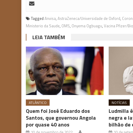
Tagged
Anvisa
,
AstraZeneca/Universidade de Oxford
,
Coron
Ministerio da Saude
,
OMS
,
Onyema Ogbuagu
,
Vacina Pfizer/Bi
LEIA TAMBÉM
ATLÂNTICO
NOTÍCIAS
Quem foi José Eduardo dos
Ludmilla é
Santos, que governou Angola
negra e la
por quase 40 anos
bilhão de 
10 de novembro de 2022
10 de sete