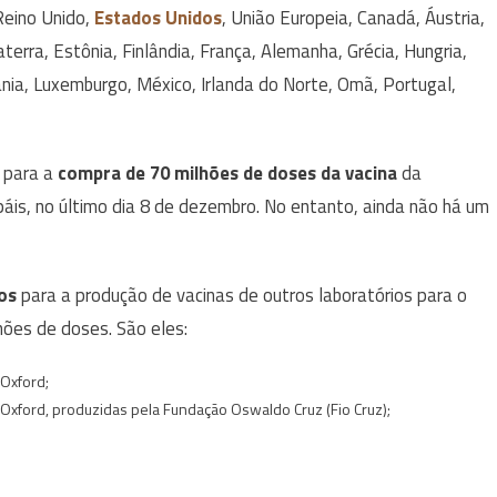
eino Unido,
Estados Unidos
, União Europeia, Canadá, Áustria,
aterra, Estônia, Finlândia, França, Alemanha, Grécia, Hungria,
ituânia, Luxemburgo, México, Irlanda do Norte, Omã, Portugal,
o para a
compra de 70 milhões de doses da vacina
da
áis, no último dia 8 de dezembro. No entanto, ainda não há um
os
para a produção de vacinas de outros laboratórios para o
hões de doses. São eles:
Oxford;
xford, produzidas pela Fundação Oswaldo Cruz (Fio Cruz);