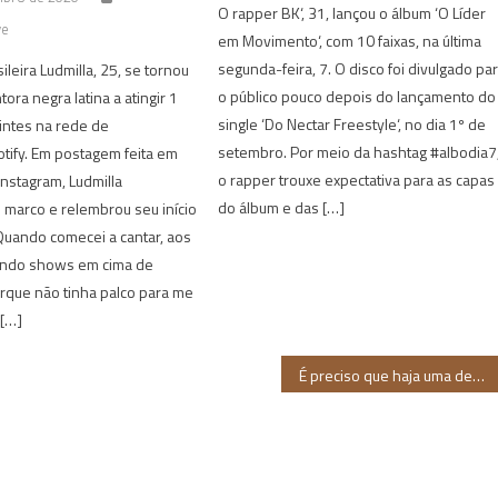
O rapper BK‘, 31, lançou o álbum ‘O Líder
ve
em Movimento‘, com 10 faixas, na última
segunda-feira, 7. O disco foi divulgado pa
ileira Ludmilla, 25, se tornou
o público pouco depois do lançamento do
tora negra latina a atingir 1
single ‘Do Nectar Freestyle‘, no dia 1º de
intes na rede de
setembro. Por meio da hashtag #albodia7
tify. Em postagem feita em
o rapper trouxe expectativa para as capas
Instagram, Ludmilla
do álbum e das […]
marco e relembrou seu início
“Quando comecei a cantar, aos
endo shows em cima de
rque não tinha palco para me
 […]
É preciso que haja uma descolonização da mídia brasileira