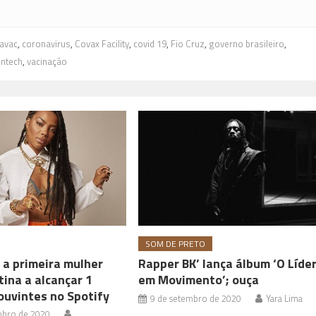
avac
,
coronavirus
,
Covax Facility
,
covid 19
,
Fio Cruz
,
governo brasileiro
,
ontech
,
vacinação
SOM DE PRETO
 a primeira mulher
Rapper BK’ lança álbum ‘O Líde
tina a alcançar 1
em Movimento’; ouça
ouvintes no Spotify
9 de setembro de 2020
Yara Lima
mbro de 2020