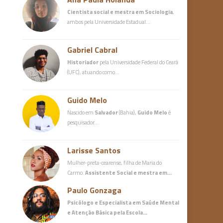
Cientista social e mestra em Sociologia
,
ambos pela Universidade Estadual…
Gabriel Cabral
Historiador
pela Universidade Federal do Ceará
(UFC), atuando como…
Guido Melo
Nascido em
Salvador
(Bahia),
Guido Melo
é
pesquisador…
Larisse Santos
Mulher-preta-cearense, filha de Maria do
Carmo.
Assistente Social e mestra em…
Paulo Gonzaga
Psicólogo e Especialista em Saúde Mental
e Atenção Básica
pela Escola…