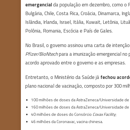
emergencial
da população em dezembro, como o R
Bulgária, Chile, Costa Rica, Croácia, Dinamarca, Ingl
Islândia, Irlanda, Israel, Itália, Kuwait, Letônia, L
Polônia, Romania, Escócia e País de Gales.
No Brasil, o governo assinou uma carta de intençã
Pfizer/BioNtech
para a imunização emergencial no p
acordo aprovado entre o governo e as empresas.
Entretanto, o Ministério da Saúde já
fechou acord
plano nacional de vacinação, composto por 300 mil
100 milhões de doses da AstraZeneca/Universidade de 
160 milhões de doses da AstraZeneca/Universidade de O
40 milhões de doses do Consórcio
Covax Facility
;
46 milhões da Coronavac, vacina chinesa.