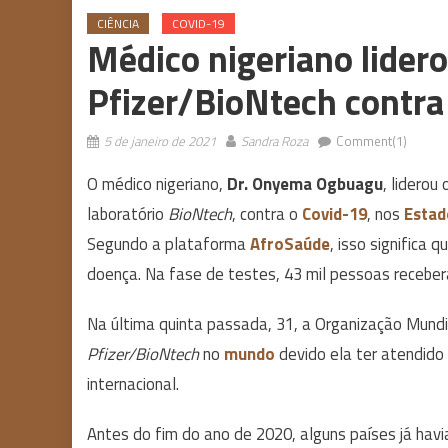
CIÊNCIA
COVID-19
Médico nigeriano lider
Pfizer/BioNtech contra
5 de janeiro de 2021
Sandra Roza
Comment(1)
O médico nigeriano,
Dr. Onyema Ogbuagu
, liderou
laboratório
BioNtech
, contra o
Covid-19
, nos
Estad
Segundo a plataforma
AfroSaúde
, isso significa
doença. Na fase de testes, 43 mil pessoas recebe
Na última quinta passada, 31, a Organização Mund
Pfizer/BioNtech
no
mundo
devido ela ter atendido 
internacional.
Antes do fim do ano de 2020, alguns países já hav