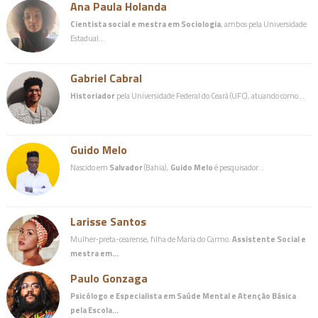
Ana Paula Holanda
Cientista social e mestra em Sociologia
, ambos pela Universidade
Estadual…
Gabriel Cabral
Historiador
pela Universidade Federal do Ceará (UFC), atuando como…
Guido Melo
Nascido em
Salvador
(Bahia),
Guido Melo
é pesquisador…
Larisse Santos
Mulher-preta-cearense, filha de Maria do Carmo.
Assistente Social e
mestra em…
Paulo Gonzaga
Psicólogo e Especialista em Saúde Mental e Atenção Básica
pela Escola…