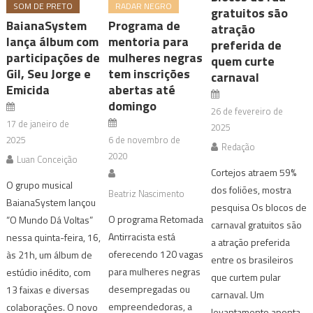
SOM DE PRETO
RADAR NEGRO
gratuitos são
BaianaSystem
Programa de
atração
lança álbum com
mentoria para
preferida de
participações de
mulheres negras
quem curte
Gil, Seu Jorge e
tem inscrições
carnaval
Emicida
abertas até
domingo
26 de fevereiro de
17 de janeiro de
2025
2025
6 de novembro de
Redação
2020
Luan Conceição
Cortejos atraem 59%
O grupo musical
dos foliões, mostra
Beatriz Nascimento
BaianaSystem lançou
pesquisa Os blocos de
O programa Retomada
“O Mundo Dá Voltas”
carnaval gratuitos são
Antirracista está
nessa quinta-feira, 16,
a atração preferida
oferecendo 120 vagas
às 21h, um álbum de
entre os brasileiros
para mulheres negras
estúdio inédito, com
que curtem pular
desempregadas ou
13 faixas e diversas
carnaval. Um
empreendedoras, a
colaborações. O novo
levantamento aponta