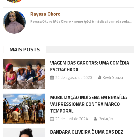
Rayssa Okoro
Rayssa Okoro (Ada Okoro - nome
igbo
) é
médica
formada pela…
MAIS POSTS
VIAGEM DAS GAROTAS: UMA COMÉDIA
ESCRACHADA
22 de agosto de 2020
Keyti Souza
MOBILIZAÇÃO INDÍGENA EM BRASÍLIA
VAI PRESSIONAR CONTRA MARCO
TEMPORAL
23 de abril de 2024
Redação
DANDARA OLIVEIRA É UMA DAS DEZ