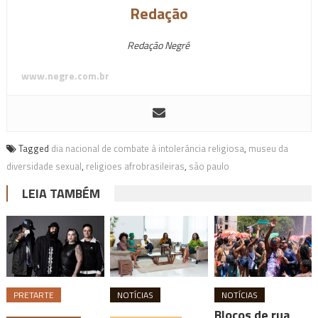
Redação
Redação Negrê
www.negre.com.br
Tagged
dia nacional de combate à intolerância religiosa
,
museu da
diversidade sexual
,
religioes afrobrasileiras
,
são paulo
LEIA TAMBÉM
PRETARTE
NOTÍCIAS
NOTÍCIAS
Blocos de rua