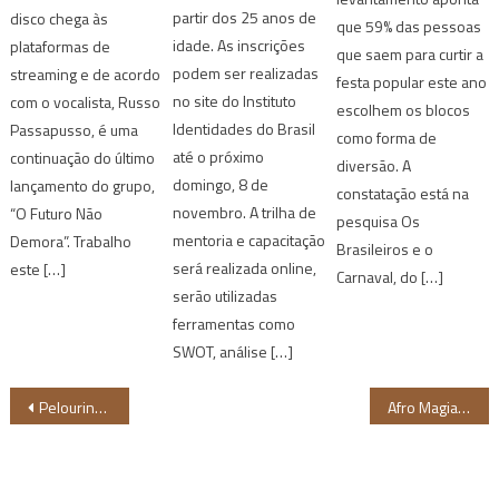
partir dos 25 anos de
disco chega às
que 59% das pessoas
idade. As inscrições
plataformas de
que saem para curtir a
podem ser realizadas
streaming e de acordo
festa popular este ano
no site do Instituto
com o vocalista, Russo
escolhem os blocos
Identidades do Brasil
Passapusso, é uma
como forma de
até o próximo
continuação do último
diversão. A
domingo, 8 de
lançamento do grupo,
constatação está na
novembro. A trilha de
“O Futuro Não
pesquisa Os
mentoria e capacitação
Demora”. Trabalho
Brasileiros e o
será realizada online,
este […]
Carnaval, do […]
serão utilizadas
ferramentas como
SWOT, análise […]
Navegação
Pelourinho recebe evento alusivo ao Dia de Combate à Intolerância Religiosa
Afro Magia Negra deve realizar o maior carnaval do bloco nas ruas de BH
de
Post