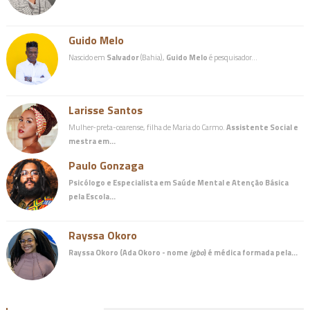
Guido Melo
Nascido em
Salvador
(Bahia),
Guido Melo
é pesquisador…
Larisse Santos
Mulher-preta-cearense, filha de Maria do Carmo.
Assistente Social e
mestra em…
Paulo Gonzaga
Psicólogo e Especialista em Saúde Mental e Atenção Básica
pela Escola…
Rayssa Okoro
Rayssa Okoro (Ada Okoro - nome
igbo
) é
médica
formada pela…