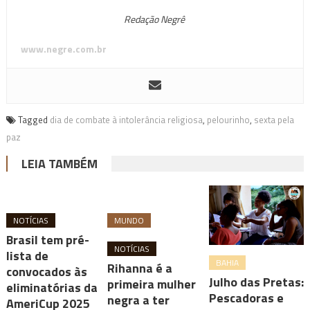
Redação Negrê
www.negre.com.br
Tagged
dia de combate à intolerância religiosa
,
pelourinho
,
sexta pela
paz
LEIA TAMBÉM
NOTÍCIAS
MUNDO
Brasil tem pré-
NOTÍCIAS
lista de
BAHIA
Rihanna é a
convocados às
Julho das Pretas:
primeira mulher
eliminatórias da
Pescadoras e
negra a ter
AmeriCup 2025