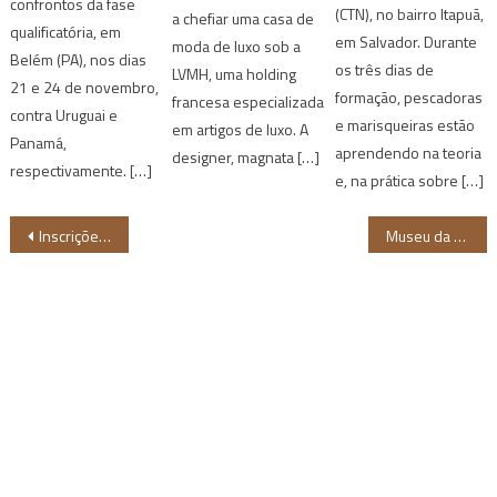
confrontos da fase
(CTN), no bairro Itapuã,
a chefiar uma casa de
qualificatória, em
em Salvador. Durante
moda de luxo sob a
Belém (PA), nos dias
os três dias de
LVMH, uma holding
21 e 24 de novembro,
formação, pescadoras
francesa especializada
contra Uruguai e
e marisqueiras estão
em artigos de luxo. A
Panamá,
aprendendo na teoria
designer, magnata […]
respectivamente. […]
e, na prática sobre […]
Navegação
Inscrições para as mostras competitivas do Cine PE 2024 estão abertas
Museu da Diversidade Sexual traz exposição que reflete sobre intolerância religiosa
de
Post