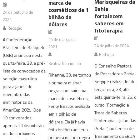
Marisqueiras da
marca de
Bahia
cosméticos de 1
24 de outubro de
fortalecem
bilhão de
2024
saberes em
dólares
Redação
fitoterapia
A Confederação
15 de março de
24 de julho de 2024
2021
Brasileira de Basquete
Redação
(CBB) anunciou nesta
quarta-feira, 23, a pré-
Beatriz Nascimento
O Conselho Pastoral
lista de convocados da
de Pescadores Bahia-
Rihanna, 33, se tornou
seleção masculina
Sergipe realiza desde
a primeira mulher
para a janela de
terça-feira, 23, até
negra a possuir uma
novembro das
esta quinta-feira, 25, o
marca de cosméticos,
eliminatórias da
curso “Formação e
Fenty Beauty, avaliada
AmeriCup 2025. Dos
Troca de Saberes
em 1 bilhão de
19 convocados,
Fitoterapia – Julho das
dólares. Ela já havia
apenas 13 disputarão
Pretas”, no Centro de
feito história ao ser a
os dois próximos
Treinamento da EBDA
primeira mulher negra