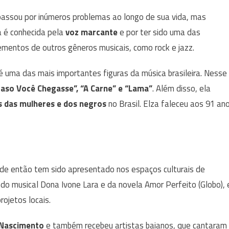
 passou por inúmeros problemas ao longo de sua vida, mas
a é conhecida pela
voz marcante
e por ter sido uma das
lementos de outros gêneros musicais, como rock e jazz.
é uma das mais importantes figuras da música brasileira. Nesse
caso Você Chegasse”, “A Carne” e “Lama”
. Além disso, ela
s das mulheres e dos negros
no Brasil. Elza faleceu aos 91 an
sde então tem sido apresentado nos espaços culturais de
r do musical Dona Ivone Lara e da novela Amor Perfeito (Globo), 
ojetos locais.
 Nascimento
e também recebeu artistas baianos, que cantaram