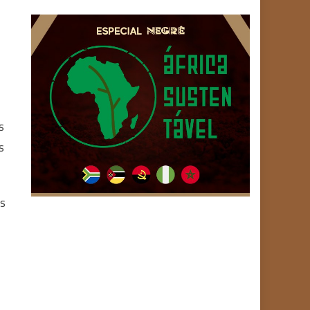
s
s
ês