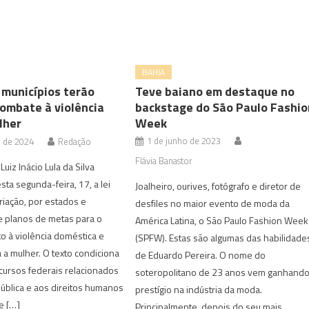
BAHIA
 municípios terão
Teve baiano em destaque no
combate à violência
backstage do São Paulo Fashio
lher
Week
1 de junho de 2023
o de 2024
Redação
Flávia Banastor
uiz Inácio Lula da Silva
sta segunda-feira, 17, a lei
Joalheiro, ourives, fotógrafo e diretor de
riação, por estados e
desfiles no maior evento de moda da
e planos de metas para o
América Latina, o São Paulo Fashion Week
 à violência doméstica e
(SPFW). Estas são algumas das habilidade
a a mulher. O texto condiciona
de Eduardo Pereira. O nome do
cursos federais relacionados
soteropolitano de 23 anos vem ganhand
ública e aos direitos humanos
prestígio na indústria da moda.
e […]
Principalmente, depois do seu mais