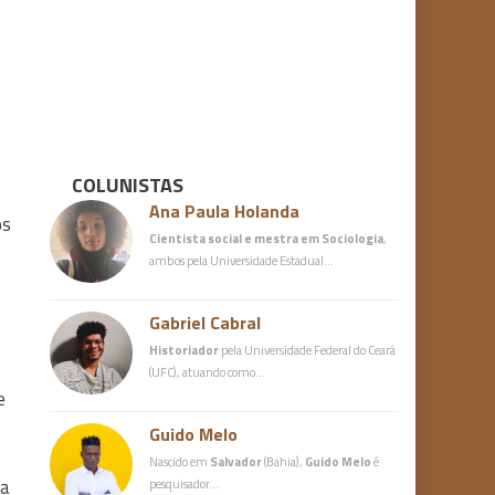
COLUNISTAS
Ana Paula Holanda
os
Cientista social e mestra em Sociologia
,
ambos pela Universidade Estadual…
Gabriel Cabral
Historiador
pela Universidade Federal do Ceará
(UFC), atuando como…
e
Guido Melo
Nascido em
Salvador
(Bahia),
Guido Melo
é
 a
pesquisador…