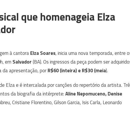
ical que homenageia Elza
ador
gem à cantora
Elza Soares
, inicia uma nova temporada, entre o
0h, em
Salvador
(BA). Os ingressos da peça podem ser adquirido
ia da apresentação, por
R$60 (inteira) e R$30 (meia
).
e Elza e é intercalada por canções do repertório da artista. Tr
ntos da biografia da intérprete:
Aline Nepomuceno, Denise
eu, Cristiane Florentino, Gilson Garcia, Isis Carla, Leonardo