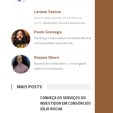
Larisse Santos
Mulher-preta-cearense, filha de Maria do
Carmo.
Assistente Social e mestra em…
Paulo Gonzaga
Psicólogo e Especialista em Saúde Mental
e Atenção Básica
pela Escola…
Rayssa Okoro
Rayssa Okoro (Ada Okoro - nome
igbo
) é
médica
formada pela…
MAIS POSTS
CONHEÇA OS SERVIÇOS DO
INVESTIDOR EM CONSÓRCIOS
JÚLIO ROCHA