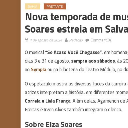
BAHIA
PRETARTE
Nova temporada de mus
Soares estreia em Salv
1 de agosto de 2024
Redação
Comment(0)
O musical
“Se Acaso Você Chegasse”
, em homena
dias 3 e 31 de agosto,
sempre aos sábados
, às 2
no
Sympla
ou na bilheteria do Teatro Módulo, no d
O espetáculo mostra as diversas faces da carreira d
atrizes interpretam a história, em diferentes mome
Correia e Lívia França
. Além delas, Agamenon de Abr
Freitas e Irven Alves também integram o elenco.
Sobre Elza Soares