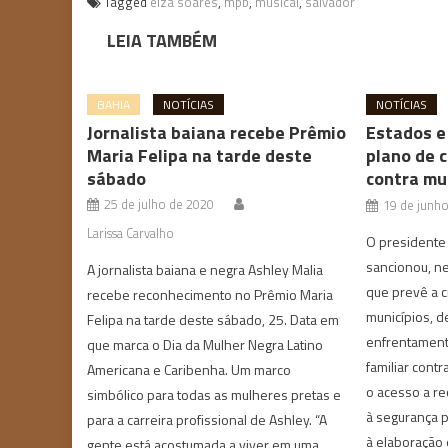
Tagged
elza soares
,
mpb
,
musical
,
salvador
LEIA TAMBÉM
BAHIA
NOTÍCIAS
NOTÍCIAS
Jornalista baiana recebe Prêmio
Estados e
Maria Felipa na tarde deste
plano de 
sábado
contra mu
25 de julho de 2020
19 de junh
Larissa Carvalho
O presidente L
sancionou, ne
A jornalista baiana e negra Ashley Malia
que prevê a c
recebe reconhecimento no Prêmio Maria
municípios, d
Felipa na tarde deste sábado, 25. Data em
enfrentamento
que marca o Dia da Mulher Negra Latino
familiar contr
Americana e Caribenha. Um marco
o acesso a re
simbólico para todas as mulheres pretas e
à segurança p
para a carreira profissional de Ashley. “A
à elaboração 
gente está acostumada a viver em uma