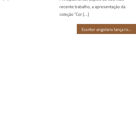
recente trabalho, a apresentação da
coleção “Cor […]
Escritor angolano lança romance em três cidades brasileiras