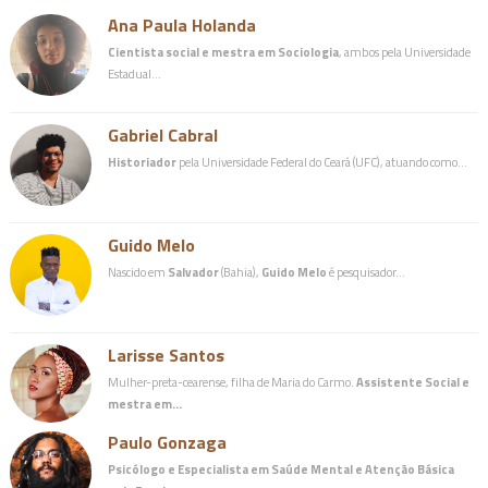
Ana Paula Holanda
Cientista social e mestra em Sociologia
, ambos pela Universidade
Estadual…
Gabriel Cabral
Historiador
pela Universidade Federal do Ceará (UFC), atuando como…
Guido Melo
Nascido em
Salvador
(Bahia),
Guido Melo
é pesquisador…
Larisse Santos
Mulher-preta-cearense, filha de Maria do Carmo.
Assistente Social e
mestra em…
Paulo Gonzaga
Psicólogo e Especialista em Saúde Mental e Atenção Básica