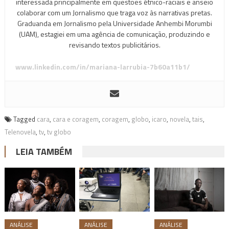
interessada principalmente em questões étnico-raciais e anseio
colaborar com um Jornalismo que traga voz às narrativas pretas.
Graduanda em Jornalismo pela Universidade Anhembi Morumbi
(UAM), estagiei em uma agência de comunicação, produzindo e
revisando textos publicitários.
www.linkedin.com/in/mariana-larrubia-7b60a11b1/
Tagged
cara
,
cara e coragem
,
coragem
,
globo
,
icaro
,
novela
,
tais
,
Telenovela
,
tv
,
tv globo
LEIA TAMBÉM
ANÁLISE
ANÁLISE
ANÁLISE