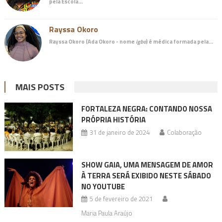
pela Escola…
Rayssa Okoro
Rayssa Okoro (Ada Okoro - nome
igbo
) é
médica
formada pela…
MAIS POSTS
FORTALEZA NEGRA: CONTANDO NOSSA
PRÓPRIA HISTÓRIA
31 de janeiro de 2024
Colaboração
SHOW GAIA, UMA MENSAGEM DE AMOR
À TERRA SERÁ EXIBIDO NESTE SÁBADO
NO YOUTUBE
5 de fevereiro de 2021
Maria Paula Araújo