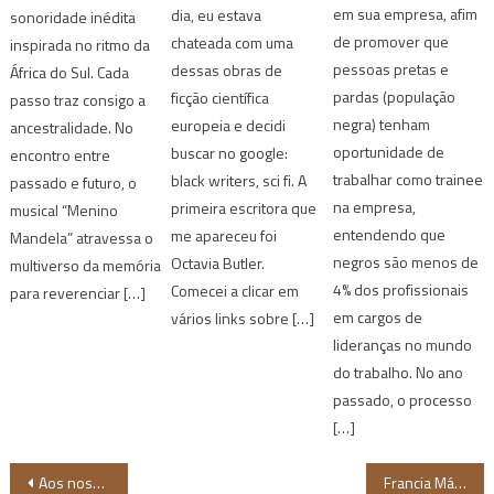
em sua empresa, afim
dia, eu estava
sonoridade inédita
de promover que
chateada com uma
inspirada no ritmo da
pessoas pretas e
dessas obras de
África do Sul. Cada
pardas (população
ficção científica
passo traz consigo a
negra) tenham
europeia e decidi
ancestralidade. No
oportunidade de
buscar no google:
encontro entre
trabalhar como trainee
black writers, sci fi. A
passado e futuro, o
na empresa,
primeira escritora que
musical “Menino
entendendo que
me apareceu foi
Mandela” atravessa o
negros são menos de
Octavia Butler.
multiverso da memória
4% dos profissionais
Comecei a clicar em
para reverenciar […]
em cargos de
vários links sobre […]
lideranças no mundo
do trabalho. No ano
passado, o processo
[…]
Navegação
Aos nossos
Francia Márquez é a primeira mulher negra eleita vice-presidente da Colômbia