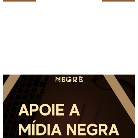
de
Post