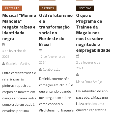
PRETARTE
ARTIGOS
NOTÍCIAS
Musical “Menino
O Afrofuturismo
O que o
Mandela”
e a
Programa de
resgata raízes e
transformação
Trainee da
identidade
social no
Magalu nos
negra
Nordeste do
mostra sobre
Brasil
negritude e
empregabilidade
4 de fevereiro de
2025
17 de fevereiro de
2024
2 de fevereiro de
Grasieler Martins
2021
Colaboração
Entre cores terrosas e
Definitivamente não
referências às
Maria Paula Araújo
começou em 2017. É o
pinturas rupestres,
Em setembro do ano
que entendo quando
corpos se movem em
passado, a Magazine
me perguntam sobre
danças africanas sob a
Luiza articulou uma
como conheci o
sombra de um baobá,
questão reparatória
Afrofuturismo. Naquele
envoltos por uma