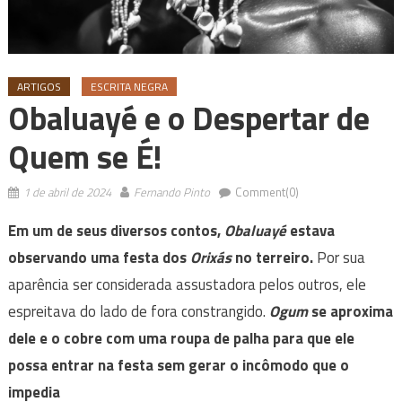
ARTIGOS
ESCRITA NEGRA
Obaluayé e o Despertar de
Quem se É!
1 de abril de 2024
Fernando Pinto
Comment(0)
Em um de seus diversos contos,
Obaluayé
estava
observando uma festa dos
Orixás
no terreiro.
Por sua
aparência ser considerada assustadora pelos outros, ele
espreitava do lado de fora constrangido.
Ogum
se aproxima
dele e o cobre com uma roupa de palha para que ele
possa entrar na festa sem gerar o incômodo que o
impedia