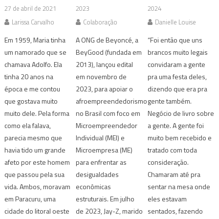
27 de abril de 2021
2023
2024
Larissa Carvalho
Colaboração
Danielle Louise
Em 1959, Maria tinha
A ONG de Beyoncé, a
“Foi então que uns
um namorado que se
BeyGood (fundada em
brancos muito legais
chamava Adolfo. Ela
2013), lançou edital
convidaram a gente
tinha 20 anos na
em novembro de
pra uma festa deles,
época e me contou
2023, para apoiar o
dizendo que era pra
que gostava muito
afroempreendedorismo
gente também.
muito dele. Pela forma
no Brasil com foco em
Negócio de livro sobre
como ela falava,
Microempreendedor
a gente. A gente foi
parecia mesmo que
Individual (MEI) e
muito bem recebido e
havia tido um grande
Microempresa (ME)
tratado com toda
afeto por este homem
para enfrentar as
consideração.
que passou pela sua
desigualdades
Chamaram até pra
vida. Ambos, moravam
econômicas
sentar na mesa onde
em Paracuru, uma
estruturais. Em julho
eles estavam
cidade do litoral oeste
de 2023, Jay-Z, marido
sentados, fazendo