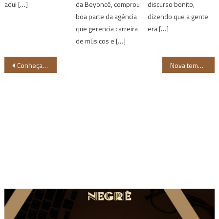
aqui […]
da Beyoncé, comprou
discurso bonito,
boa parte da agência
dizendo que a gente
que gerencia carreira
era […]
de músicos e […]
Navegação
Conheça a médica Rayssa Okoro preocupada com a saúde da população negra
Nova temporada do videocast “Vaz um Café” dá destaque a grandes nomes do forró
de
Post