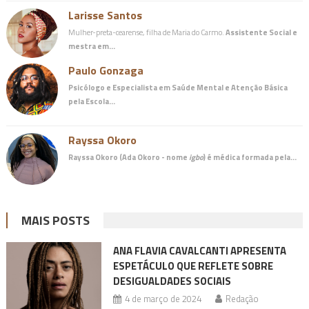
Larisse Santos
Mulher-preta-cearense, filha de Maria do Carmo.
Assistente Social e
mestra em…
Paulo Gonzaga
Psicólogo e Especialista em Saúde Mental e Atenção Básica
pela Escola…
Rayssa Okoro
Rayssa Okoro (Ada Okoro - nome
igbo
) é
médica
formada pela…
MAIS POSTS
ANA FLAVIA CAVALCANTI APRESENTA
ESPETÁCULO QUE REFLETE SOBRE
DESIGUALDADES SOCIAIS
4 de março de 2024
Redação