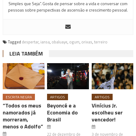
Simples que Seja”. Gosta de pensar sobre a vida e conversar com
pessoas sobre perspectivas de ascensão e crescimento pessoal.
Tagged
despertar
,
iansa
,
obaluaye
,
ogum
,
orixas
,
terreiro
LEIA TAMBÉM
ESCRITA NEGRA
ARTIGOS
ARTIGOS
“Todos os meus
Beyoncé e a
Vinícius Jr.
namorados já
Economia do
escolheu ser
morreram,
Brasil
vencedor!
menos o Adolfo”
22 de dezembro de
3 de novembro de