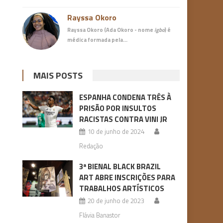
Rayssa Okoro
Rayssa Okoro (Ada Okoro - nome
igbo
) é
médica
formada pela…
MAIS POSTS
ESPANHA CONDENA TRÊS À
PRISÃO POR INSULTOS
RACISTAS CONTRA VINI JR
10 de junho de 2024
Redação
3ª BIENAL BLACK BRAZIL
ART ABRE INSCRIÇÕES PARA
TRABALHOS ARTÍSTICOS
20 de junho de 2023
Flávia Banastor