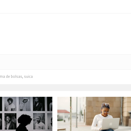
ma de bolsas
,
suica