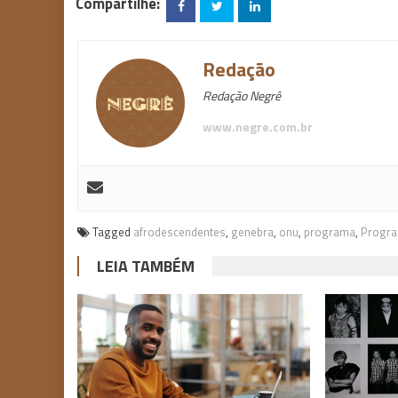
Compartilhe:
Redação
Redação Negrê
www.negre.com.br
Tagged
afrodescendentes
,
genebra
,
onu
,
programa
,
Progra
LEIA TAMBÉM