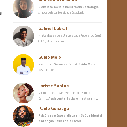
Cientista social e mestra em Sociologia
,
s
ambos pela Universidade Estadual…
o
Gabriel Cabral
Historiador
pela Universidade Federal do Ceará
(UFC), atuando como…
Guido Melo
Nascido em
Salvador
(Bahia),
Guido Melo
é
pesquisador…
Larisse Santos
Mulher-preta-cearense, filha de Maria do
Carmo.
Assistente Social e mestra em…
Paulo Gonzaga
Psicólogo e Especialista em Saúde Mental
e Atenção Básica
pela Escola…