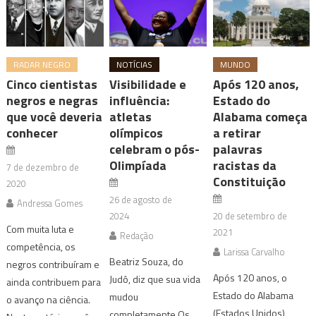
RADAR NEGRO
NOTÍCIAS
MUNDO
Cinco cientistas
Visibilidade e
Após 120 anos,
negros e negras
influência:
Estado do
que você deveria
atletas
Alabama começa
conhecer
olímpicos
a retirar
celebram o pós-
palavras
Olimpíada
racistas da
7 de dezembro de
Constituição
2020
26 de agosto de
Andressa Gomes
2024
20 de setembro de
Com muita luta e
2021
Redação
competência, os
Larissa Carvalho
Beatriz Souza, do
negros contribuíram e
Após 120 anos, o
Judô, diz que sua vida
ainda contribuem para
Estado do Alabama
mudou
o avanço na ciência.
(Estados Unidos)
completamente Os