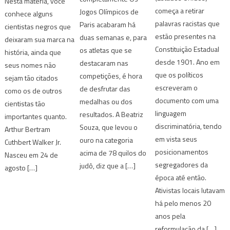
Nesta matéria, você
começa a retirar
Jogos Olímpicos de
conhece alguns
palavras racistas que
Paris acabaram há
cientistas negros que
estão presentes na
duas semanas e, para
deixaram sua marca na
Constituição Estadual
os atletas que se
história, ainda que
desde 1901. Ano em
destacaram nas
seus nomes não
que os políticos
competições, é hora
sejam tão citados
escreveram o
de desfrutar das
como os de outros
documento com uma
medalhas ou dos
cientistas tão
linguagem
resultados. A Beatriz
importantes quanto.
discriminatória, tendo
Souza, que levou o
Arthur Bertram
em vista seus
ouro na categoria
Cuthbert Walker Jr.
posicionamentos
acima de 78 quilos do
Nasceu em 24 de
segregadores da
judô, diz que a […]
agosto […]
época até então.
Ativistas locais lutavam
há pelo menos 20
anos pela
reformulação da […]