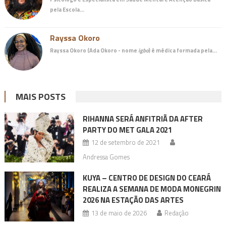
pela Escola…
Rayssa Okoro
Rayssa Okoro (Ada Okoro - nome
igbo
) é
médica
formada pela…
MAIS POSTS
RIHANNA SERÁ ANFITRIÃ DA AFTER
PARTY DO MET GALA 2021
12 de setembro de 2021
Andressa Gomes
KUYA – CENTRO DE DESIGN DO CEARÁ
REALIZA A SEMANA DE MODA MONEGRIN
2026 NA ESTAÇÃO DAS ARTES
13 de maio de 2026
Redação