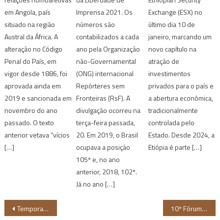
em Angola, país
Imprensa 2021. Os
Exchange (ESX) no
situado na região
números são
último dia 10 de
Austral da África. A
contabilizados a cada
janeiro, marcando um
alteração no Código
ano pela Organização
novo capítulo na
Penal do País, em
não-Governamental
atração de
vigor desde 1886, foi
(ONG) internacional
investimentos
aprovada ainda em
Repórteres sem
privados para o país e
2019 e sancionada em
Fronteiras (RsF). A
a abertura econômica,
novembro do ano
divulgação ocorreu na
tradicionalmente
passado. O texto
terça-feira passada,
controlada pelo
anterior vetava “vícios
20. Em 2019, o Brasil
Estado. Desde 2024, a
[…]
ocupava a posição
Etiópia é parte […]
105ª e, no ano
anterior, 2018, 102ª.
Já no ano […]
Navegação
Temporada 3 da série sul-africana Sangue e Água chega à Netflix
10º Fórum Brasil África 2022 inicia nesta terça-feira