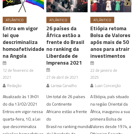
ATLÂNTICO
ATLÂNTICO
ATLÂNTICO
Entra em vigor
26 países da
Etiópia retoma
lei que
África estão a
Bolsa de Valores
descriminaliza
frente do Brasil
após mais de 50
homoafetividade
no ranking da
anos para atrair
na Angola
Liberdade de
investimentos
Imprensa 2021
12 de fevereiro de
22 de janeiro de
2021
27 de abril de 2021
2025
Redação
Larissa Carvalho
Luan Conceição
Atualizado às 13h01
Um total de 26 países
A Etiópia, país situado
do dia 13/02/2021
do Continente
na região Oriental da
Entrou em vigor nessa
Africano estão a frente
África, inaugurou a sua
quarta-feira, 10, a Lei
do
primeira Bolsa de
que descriminaliza
Brasil no ranking mundial
Valores desde 1974, a
relações homoafetivas
da Liberdade de
Ethiopian Security