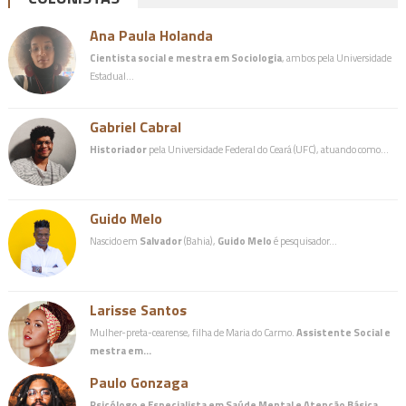
Ana Paula Holanda
Cientista social e mestra em Sociologia
, ambos pela Universidade
Estadual…
Gabriel Cabral
Historiador
pela Universidade Federal do Ceará (UFC), atuando como…
Guido Melo
Nascido em
Salvador
(Bahia),
Guido Melo
é pesquisador…
Larisse Santos
Mulher-preta-cearense, filha de Maria do Carmo.
Assistente Social e
mestra em…
Paulo Gonzaga
Psicólogo e Especialista em Saúde Mental e Atenção Básica