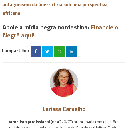
antagonismo da Guerra Fria sob uma perspectiva
africana
Apoie a mídia negra nordestina:
Financie o
Negrê aqui!
Compartilhe:
Larissa Carvalho
Jornalista profissional
(nº 4270/CE) preocupada com questões
raciais, graduada pela Universidade de Fortaleza (Unifor). É pós-