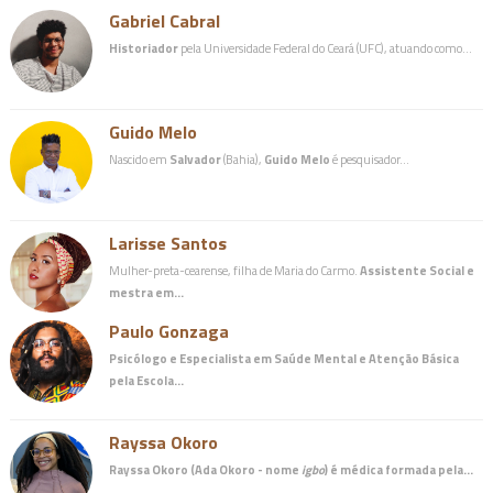
Gabriel Cabral
Historiador
pela Universidade Federal do Ceará (UFC), atuando como…
Guido Melo
Nascido em
Salvador
(Bahia),
Guido Melo
é pesquisador…
Larisse Santos
Mulher-preta-cearense, filha de Maria do Carmo.
Assistente Social e
mestra em…
Paulo Gonzaga
Psicólogo e Especialista em Saúde Mental e Atenção Básica
pela Escola…
Rayssa Okoro
Rayssa Okoro (Ada Okoro - nome
igbo
) é
médica
formada pela…