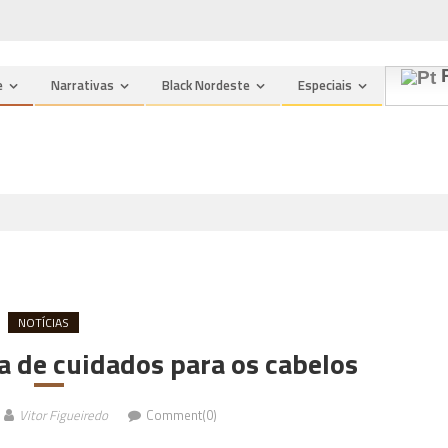
P
e
Narrativas
Black Nordeste
Especiais
NOTÍCIAS
a de cuidados para os cabelos
Vitor Figueiredo
Comment(0)