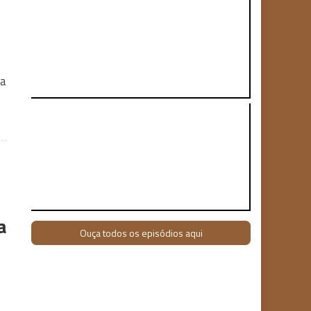
 a
a
Ouça todos os episódios aqui