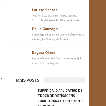
Larisse Santos
Mulher-preta-cearense, filha de Maria do
Carmo.
Assistente Social e mestra em…
Paulo Gonzaga
Psicólogo e Especialista em Saúde Mental
e Atenção Básica
pela Escola…
Rayssa Okoro
Rayssa Okoro (Ada Okoro - nome
igbo
) é
médica
formada pela…
…]
MAIS POSTS
SUPFRICA, O APLICATIVO DE
TROCA DE MENSAGENS
CRIADO PARA O CONTINENTE