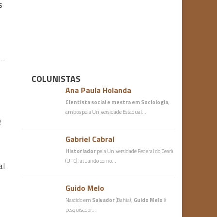
s
COLUNISTAS
Ana Paula Holanda
Cientista social e mestra em Sociologia
,
ambos pela Universidade Estadual…
e
Gabriel Cabral
Historiador
pela Universidade Federal do Ceará
(UFC), atuando como…
al
Guido Melo
Nascido em
Salvador
(Bahia),
Guido Melo
é
pesquisador…