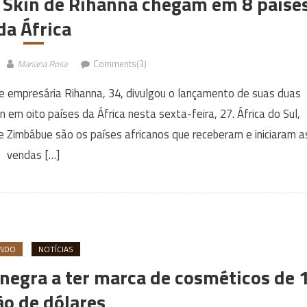
 Skin de Rihanna chegam em 8 paíse
da África
Mariana Rosa
Comments(3)
e empresária Rihanna, 34, divulgou o lançamento de suas duas
em oito países da África nesta sexta-feira, 27. África do Sul,
e Zimbábue são os países africanos que receberam e iniciaram a
vendas […]
NDO
NOTÍCIAS
negra a ter marca de cosméticos de 
ão de dólares