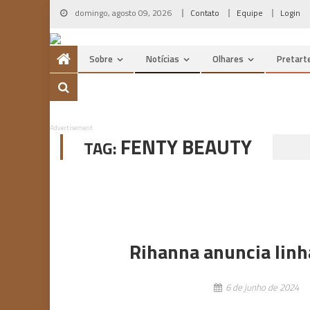
Skip
domingo, agosto 09, 2026
Contato
Equipe
Login
to
content
Sobre
Notícias
Olhares
Pretart
Advertisement
FENTY BEAUTY
TAG:
Rihanna anuncia linh
6 de junho de 2024