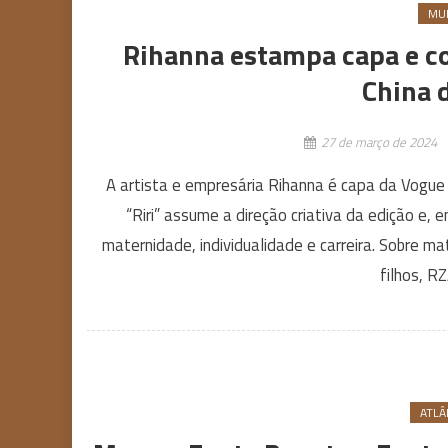
MU
Rihanna estampa capa e co
China d
27 de março de 2024
A artista e empresária Rihanna é capa da Vogue 
“Riri” assume a direção criativa da edição e,
maternidade, individualidade e carreira. Sobre ma
filhos, R
ATLÂ